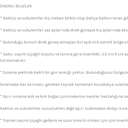
ÖNEMLİ BİLGİLER
* Kaktüs ve sukulentler dış mekan bitkisi olup bahçe balkon teras gibi
* Kaktüs ve sukulentler yaz aylarında direk güneşte kış aylarında eks
* Bulunduğu konum direk güneş almayan bol aydınlık esintili bölge ol
* Saksı seçimi çiçeğin boyutu ve türüne göre önemlidir, 5.5 cm 9 cm y
tutmamalıdır.
* Sulama şeklinde belirli bir gün aralığı yoktur. Bulunduğunuz bölge,
Sulamada baz alınması gereken toprak tamamen kurudukça sulama 
* Aşırı sulama kök ve kök boğaz çürümelerine mantar hastalığına s
Kaktüs ve sukulentler susuzluktan değil aşırı sulamadan dolayı kısa
* Toprak seçimi çiçeğin gelişimi ve uzun ömürlü olması için çok önemli