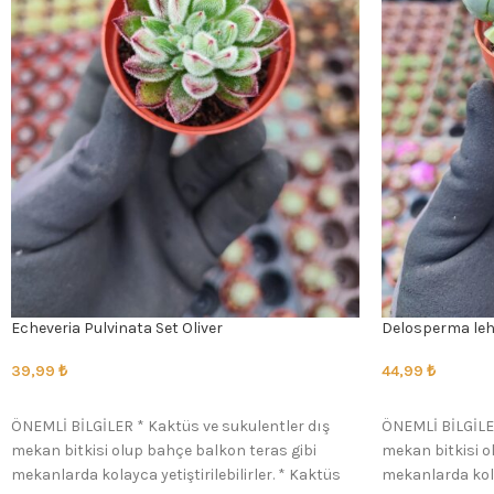
Echeveria Pulvinata Set Oliver
Delosperma leh
39,99
₺
44,99
₺
SEÇENEKLER
SEÇENEKLER
ÖNEMLİ BİLGİLER * Kaktüs ve sukulentler dış
ÖNEMLİ BİLGİLER
mekan bitkisi olup bahçe balkon teras gibi
mekan bitkisi o
mekanlarda kolayca yetiştirilebilirler. * Kaktüs
mekanlarda kolay