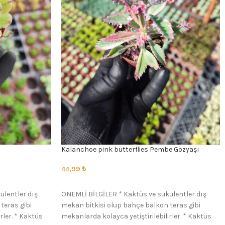
Kalanchoe pink butterflies Pembe Gözyaşı
44,99
₺
SEÇENEKLER
ulentler dış
ÖNEMLİ BİLGİLER * Kaktüs ve sukulentler dış
teras gibi
mekan bitkisi olup bahçe balkon teras gibi
rler. * Kaktüs
mekanlarda kolayca yetiştirilebilirler. * Kaktüs