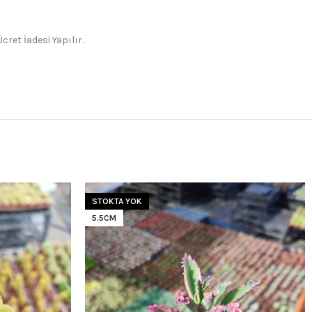
ret İadesi Yapılır.
STOKTA YOK
5.5CM