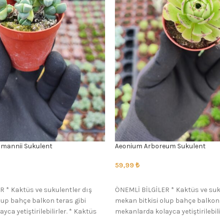
mannii Sukulent
Aeonium Arboreum Sukulent
59,99
₺
SEÇENEKLER
 * Kaktüs ve sukulentler dış
ÖNEMLİ BİLGİLER * Kaktüs ve suk
lup bahçe balkon teras gibi
mekan bitkisi olup bahçe balkon 
ca yetiştirilebilirler. * Kaktüs
mekanlarda kolayca yetiştirilebili