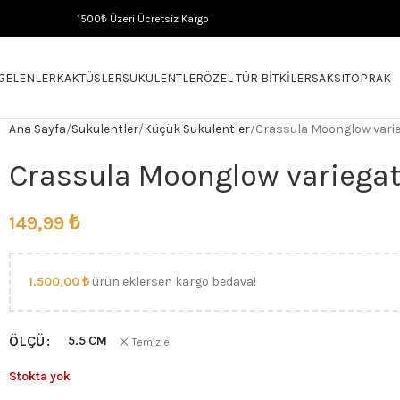
1500₺ Üzeri Ücretsiz Kargo
 GELENLER
KAKTÜSLER
SUKULENTLER
ÖZEL TÜR BITKILER
SAKSI
TOPRAK
Ana Sayfa
Sukulentler
Küçük Sukulentler
Crassula Moonglow vari
Crassula Moonglow variega
149,99
₺
1.500,00
₺
ürün eklersen kargo bedava!
ÖLÇÜ
5.5 CM
Temizle
Stokta yok