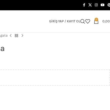
0
GIRIŞ YAP / KAYIT OL
0,0
egata
ta