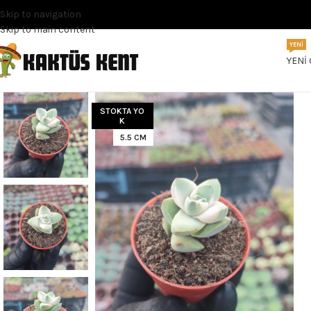
Skip to navigation
Skip to main content
YENI
YENI
STOKTA YO
K
5.5 CM