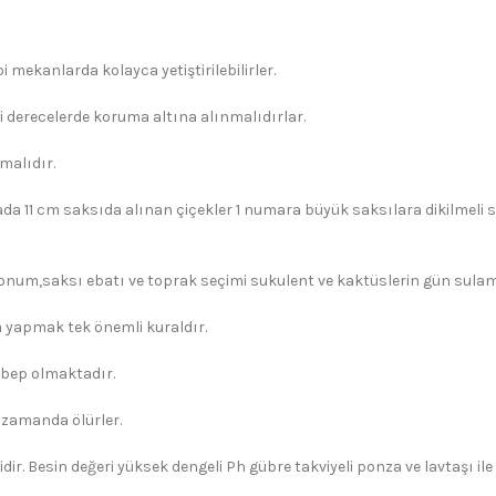
 mekanlarda kolayca yetiştirilebilirler.
i derecelerde koruma altına alınmalıdırlar.
malıdır.
ada 11 cm saksıda alınan çiçekler 1 numara büyük saksılara dikilmeli s
konum,saksı ebatı ve toprak seçimi sukulent ve kaktüslerin gün sulama 
yapmak tek önemli kuraldır.
ebep olmaktadır.
 zamanda ölürler.
dir. Besin değeri yüksek dengeli Ph gübre takviyeli ponza ve lavtaşı il