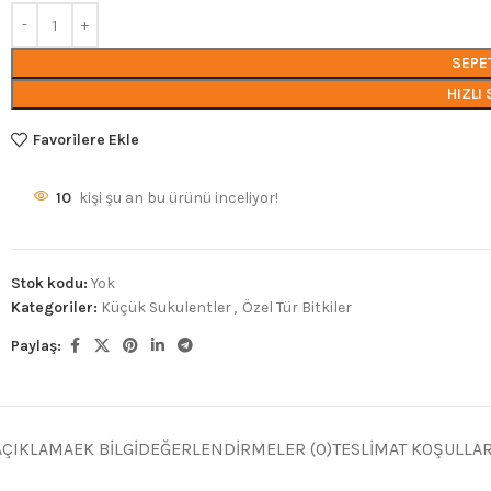
SEPE
HIZLI 
Favorilere Ekle
10
kişi şu an bu ürünü inceliyor!
Stok kodu:
Yok
Kategoriler:
Küçük Sukulentler
,
Özel Tür Bitkiler
Paylaş:
AÇIKLAMA
EK BILGI
DEĞERLENDIRMELER (0)
TESLIMAT KOŞULLAR