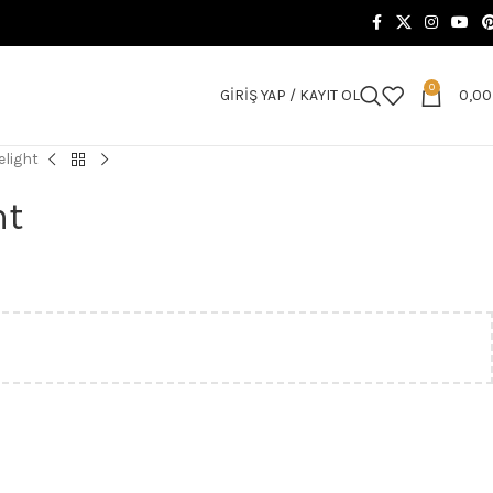
0
GIRIŞ YAP / KAYIT OL
0,0
light
ht