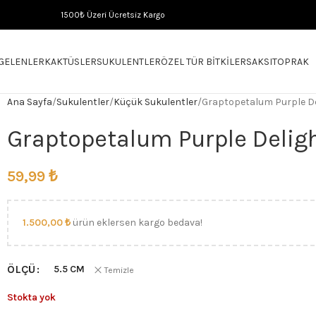
1500₺ Üzeri Ücretsiz Kargo
 GELENLER
KAKTÜSLER
SUKULENTLER
ÖZEL TÜR BITKILER
SAKSI
TOPRAK
Ana Sayfa
Sukulentler
Küçük Sukulentler
Graptopetalum Purple De
Graptopetalum Purple Delig
59,99
₺
1.500,00
₺
ürün eklersen kargo bedava!
ÖLÇÜ
5.5 CM
Temizle
Stokta yok