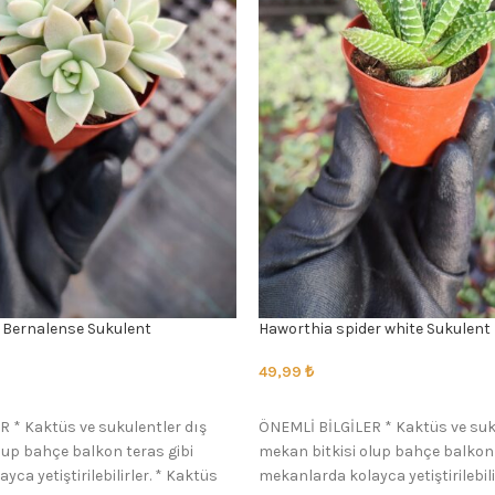
Bernalense Sukulent
Haworthia spider white Sukulent
49,99
₺
SEÇENEKLER
 * Kaktüs ve sukulentler dış
ÖNEMLİ BİLGİLER * Kaktüs ve suk
lup bahçe balkon teras gibi
mekan bitkisi olup bahçe balkon 
ca yetiştirilebilirler. * Kaktüs
mekanlarda kolayca yetiştirilebili