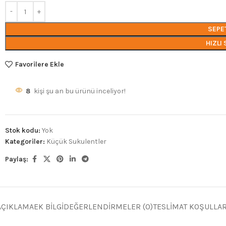
SEPE
HIZLI 
Favorilere Ekle
8
kişi şu an bu ürünü inceliyor!
Stok kodu:
Yok
Kategoriler:
Küçük Sukulentler
Paylaş:
AÇIKLAMA
EK BILGI
DEĞERLENDIRMELER (0)
TESLIMAT KOŞULLAR