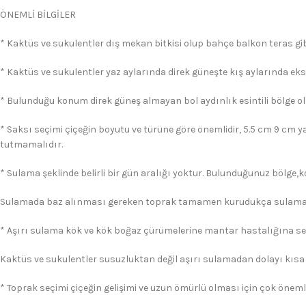
ÖNEMLİ BİLGİLER
* Kaktüs ve sukulentler dış mekan bitkisi olup bahçe balkon teras gibi
* Kaktüs ve sukulentler yaz aylarında direk güneşte kış aylarında eks
* Bulunduğu konum direk güneş almayan bol aydınlık esintili bölge ol
* Saksı seçimi çiçeğin boyutu ve türüne göre önemlidir, 5.5 cm 9 cm y
tutmamalıdır.
* Sulama şeklinde belirli bir gün aralığı yoktur. Bulunduğunuz bölge,
Sulamada baz alınması gereken toprak tamamen kurudukça sulama 
* Aşırı sulama kök ve kök boğaz çürümelerine mantar hastalığına s
Kaktüs ve sukulentler susuzluktan değil aşırı sulamadan dolayı kısa
* Toprak seçimi çiçeğin gelişimi ve uzun ömürlü olması için çok önemli