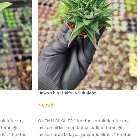
Haworthia Limifolia Sukulent
44,99
₺
SEÇENEKLER
ulentler dış
ÖNEMLİ BİLGİLER * Kaktüs ve sukulentler dış
teras gibi
mekan bitkisi olup bahçe balkon teras gibi
rler. * Kaktüs
mekanlarda kolayca yetiştirilebilirler. * Kaktüs