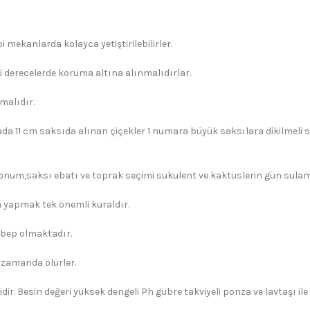
 mekanlarda kolayca yetiştirilebilirler.
i derecelerde koruma altına alınmalıdırlar.
malıdır.
ada 11 cm saksıda alınan çiçekler 1 numara büyük saksılara dikilmeli s
konum,saksı ebatı ve toprak seçimi sukulent ve kaktüslerin gün sulama 
yapmak tek önemli kuraldır.
ebep olmaktadır.
 zamanda ölürler.
dir. Besin değeri yüksek dengeli Ph gübre takviyeli ponza ve lavtaşı il