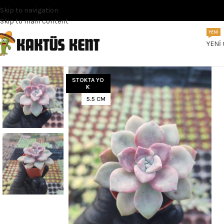
Skip to navigation
Skip to main content
YENI
YENI
STOKTA YO
K
5.5 CM