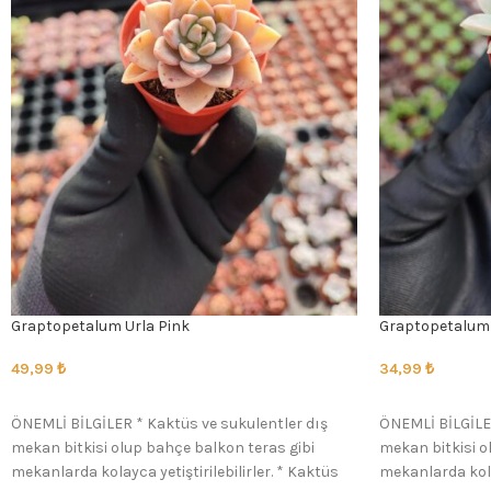
Graptopetalum Urla Pink
Graptopetalum 
49,99
₺
34,99
₺
SEÇENEKLER
SEÇENEKLER
ÖNEMLİ BİLGİLER * Kaktüs ve sukulentler dış
ÖNEMLİ BİLGİLER
mekan bitkisi olup bahçe balkon teras gibi
mekan bitkisi o
mekanlarda kolayca yetiştirilebilirler. * Kaktüs
mekanlarda kolay