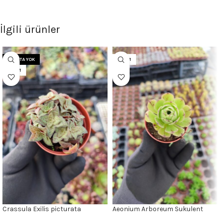
İlgili ürünler
STOKTA YOK
5.5CM
5.5CM
Crassula Exilis picturata
Aeonium Arboreum Sukulent