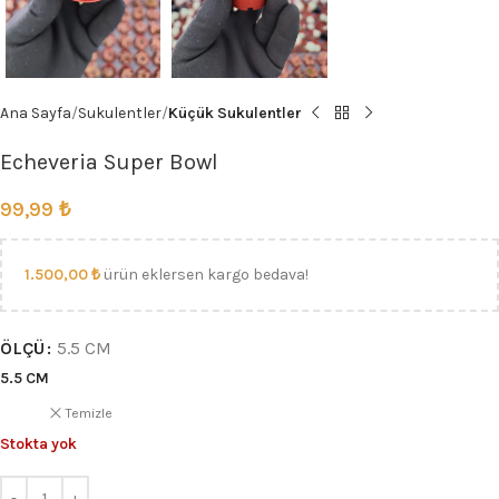
Ana Sayfa
Sukulentler
Küçük Sukulentler
Echeveria Super Bowl
99,99
₺
1.500,00
₺
ürün eklersen kargo bedava!
ÖLÇÜ
5.5 CM
5.5 CM
Temizle
Stokta yok