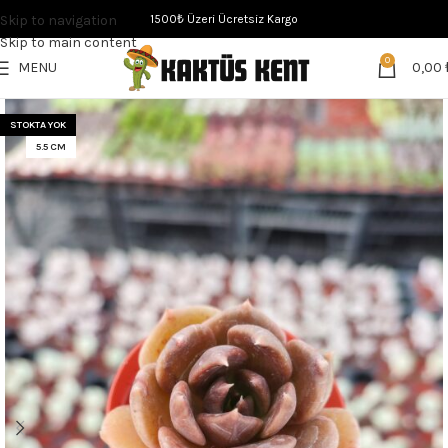
Skip to navigation
1500₺ Üzeri Ücretsiz Kargo
Skip to main content
0
MENU
0,00
STOKTA YOK
5.5 CM