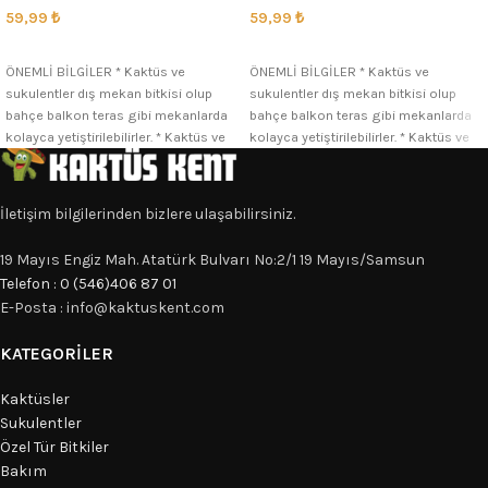
59,99
₺
59,99
₺
SEÇENEKLER
SEÇENEKLER
ÖNEMLİ BİLGİLER * Kaktüs ve
ÖNEMLİ BİLGİLER * Kaktüs ve
sukulentler dış mekan bitkisi olup
sukulentler dış mekan bitkisi olup
bahçe balkon teras gibi mekanlarda
bahçe balkon teras gibi mekanlarda
kolayca yetiştirilebilirler. * Kaktüs ve
kolayca yetiştirilebilirler. * Kaktüs ve
İletişim bilgilerinden bizlere ulaşabilirsiniz.
19 Mayıs Engiz Mah. Atatürk Bulvarı No:2/1 19 Mayıs/Samsun
Telefon : 0 (546)406 87 01
E-Posta : info@kaktuskent.com
KATEGORILER
Kaktüsler
Sukulentler
Özel Tür Bitkiler
Bakım