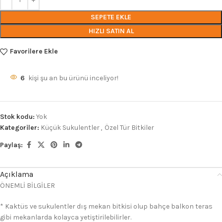
SEPETE EKLE
HIZLI SATIN AL
Favorilere Ekle
6
kişi şu an bu ürünü inceliyor!
Stok kodu:
Yok
Kategoriler:
Küçük Sukulentler
,
Özel Tür Bitkiler
Paylaş:
Açıklama
ÖNEMLİ BİLGİLER
* Kaktüs ve sukulentler dış mekan bitkisi olup bahçe balkon teras
gibi mekanlarda kolayca yetiştirilebilirler.