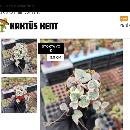
Skip to navigation
Skip to main content
YENI
YENI
STOKTA YO
K
5.5 CM