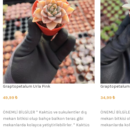
Graptopetalum Urla Pink
Graptopetalum 
49,99
₺
34,99
₺
SEÇENEKLER
SEÇENEKLER
ÖNEMLİ BİLGİLER * Kaktüs ve sukulentler dış
ÖNEMLİ BİLGİLER
mekan bitkisi olup bahçe balkon teras gibi
mekan bitkisi o
mekanlarda kolayca yetiştirilebilirler. * Kaktüs
mekanlarda kolay