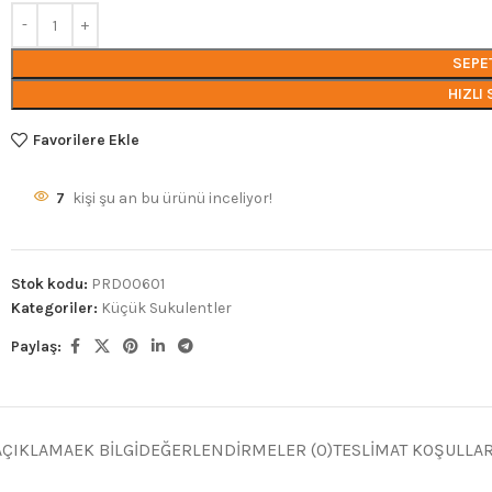
SEPE
HIZLI 
Favorilere Ekle
7
kişi şu an bu ürünü inceliyor!
Stok kodu:
PRD00601
Kategoriler:
Küçük Sukulentler
Paylaş:
AÇIKLAMA
EK BILGI
DEĞERLENDIRMELER (0)
TESLIMAT KOŞULLAR