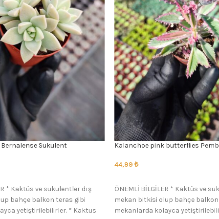
Bernalense Sukulent
Kalanchoe pink butterflies Pemb
44,99
₺
SEÇENEKLER
 * Kaktüs ve sukulentler dış
ÖNEMLİ BİLGİLER * Kaktüs ve suk
lup bahçe balkon teras gibi
mekan bitkisi olup bahçe balkon 
ca yetiştirilebilirler. * Kaktüs
mekanlarda kolayca yetiştirilebili