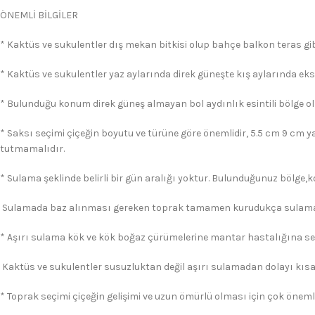
ÖNEMLİ BİLGİLER
* Kaktüs ve sukulentler dış mekan bitkisi olup bahçe balkon teras gibi
* Kaktüs ve sukulentler yaz aylarında direk güneşte kış aylarında eks
* Bulunduğu konum direk güneş almayan bol aydınlık esintili bölge ol
* Saksı seçimi çiçeğin boyutu ve türüne göre önemlidir, 5.5 cm 9 cm y
tutmamalıdır.
* Sulama şeklinde belirli bir gün aralığı yoktur. Bulunduğunuz bölge,
Sulamada baz alınması gereken toprak tamamen kurudukça sulama 
* Aşırı sulama kök ve kök boğaz çürümelerine mantar hastalığına s
Kaktüs ve sukulentler susuzluktan değil aşırı sulamadan dolayı kısa
* Toprak seçimi çiçeğin gelişimi ve uzun ömürlü olması için çok önemli