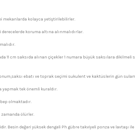
 mekanlarda kolayca yetiştirilebilirler.
i derecelerde koruma altına alınmalıdırlar.
malıdır.
ada 11 cm saksıda alınan çiçekler 1 numara büyük saksılara dikilmeli s
konum,saksı ebatı ve toprak seçimi sukulent ve kaktüslerin gün sulama 
yapmak tek önemli kuraldır.
ebep olmaktadır.
 zamanda ölürler.
dir. Besin değeri yüksek dengeli Ph gübre takviyeli ponza ve lavtaşı il