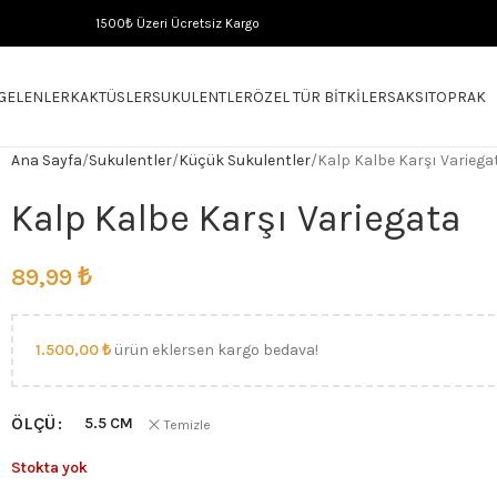
1500₺ Üzeri Ücretsiz Kargo
 GELENLER
KAKTÜSLER
SUKULENTLER
ÖZEL TÜR BITKILER
SAKSI
TOPRAK
Ana Sayfa
Sukulentler
Küçük Sukulentler
Kalp Kalbe Karşı Variega
Kalp Kalbe Karşı Variegata
89,99
₺
1.500,00
₺
ürün eklersen kargo bedava!
ÖLÇÜ
5.5 CM
Temizle
Stokta yok