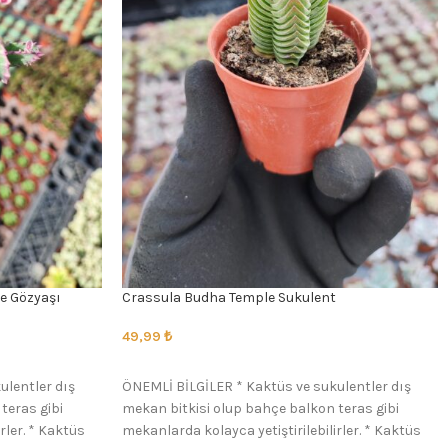
e Gözyaşı
Crassula Budha Temple Sukulent
49,99
₺
SEÇENEKLER
ulentler dış
ÖNEMLİ BİLGİLER * Kaktüs ve sukulentler dış
teras gibi
mekan bitkisi olup bahçe balkon teras gibi
rler. * Kaktüs
mekanlarda kolayca yetiştirilebilirler. * Kaktüs