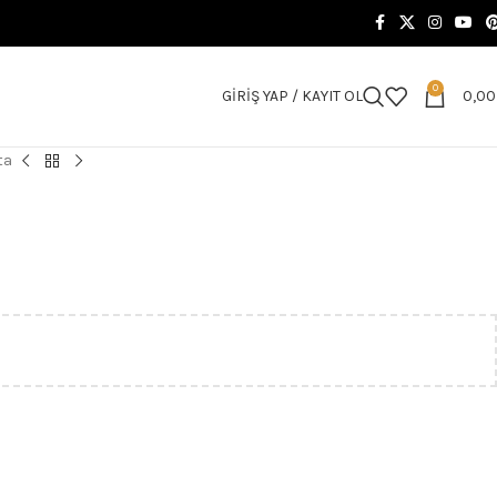
0
GIRIŞ YAP / KAYIT OL
0,0
ta