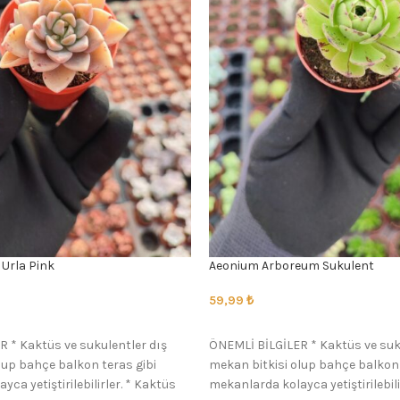
Urla Pink
Aeonium Arboreum Sukulent
59,99
₺
SEÇENEKLER
 * Kaktüs ve sukulentler dış
ÖNEMLİ BİLGİLER * Kaktüs ve suk
lup bahçe balkon teras gibi
mekan bitkisi olup bahçe balkon 
ca yetiştirilebilirler. * Kaktüs
mekanlarda kolayca yetiştirilebili