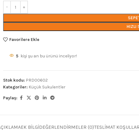
SEPE
HIZLI 
Favorilere Ekle
5
kişi şu an bu ürünü inceliyor!
Stok kodu:
PRD00602
Kategoriler:
Küçük Sukulentler
Paylaş:
AÇIKLAMA
EK BILGI
DEĞERLENDIRMELER (0)
TESLIMAT KOŞULLAR