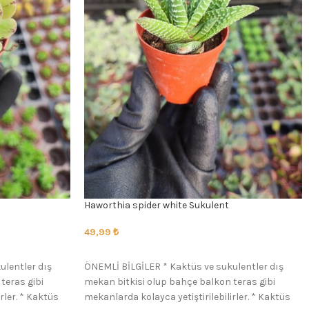
Haworthia spider white Sukulent
49,99
₺
SEÇENEKLER
ulentler dış
ÖNEMLİ BİLGİLER * Kaktüs ve sukulentler dış
teras gibi
mekan bitkisi olup bahçe balkon teras gibi
rler. * Kaktüs
mekanlarda kolayca yetiştirilebilirler. * Kaktüs