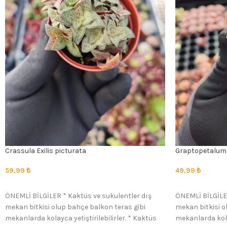
Crassula Exilis picturata
Graptopetalum 
59,99
₺
49,99
₺
SEÇENEKLER
SEÇENEKLER
ÖNEMLİ BİLGİLER * Kaktüs ve sukulentler dış
ÖNEMLİ BİLGİLER
mekan bitkisi olup bahçe balkon teras gibi
mekan bitkisi o
mekanlarda kolayca yetiştirilebilirler. * Kaktüs
mekanlarda kolay