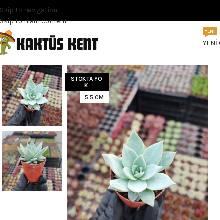
Skip to navigation
Skip to main content
YENI
YENI
STOKTA YO
K
5.5 CM