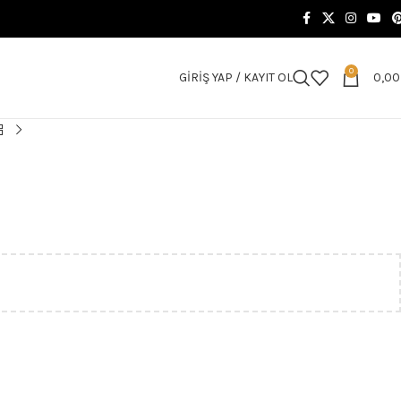
0
GIRIŞ YAP / KAYIT OL
0,0