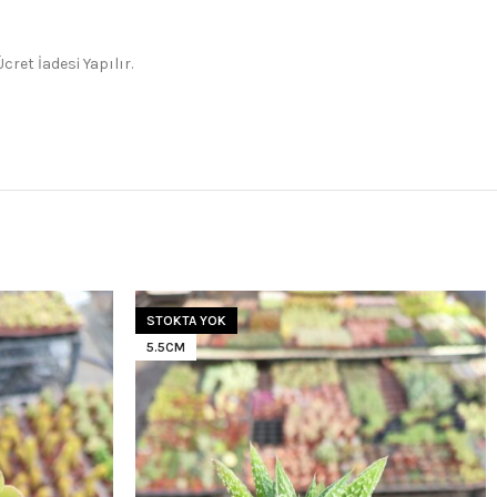
ret İadesi Yapılır.
STOKTA YOK
5.5CM