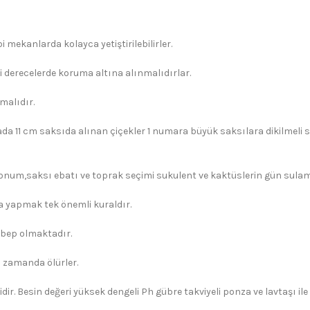
 mekanlarda kolayca yetiştirilebilirler.
i derecelerde koruma altına alınmalıdırlar.
malıdır.
ada 11 cm saksıda alınan çiçekler 1 numara büyük saksılara dikilmeli s
konum,saksı ebatı ve toprak seçimi sukulent ve kaktüslerin gün sulama 
yapmak tek önemli kuraldır.
ebep olmaktadır.
 zamanda ölürler.
dir. Besin değeri yüksek dengeli Ph gübre takviyeli ponza ve lavtaşı il