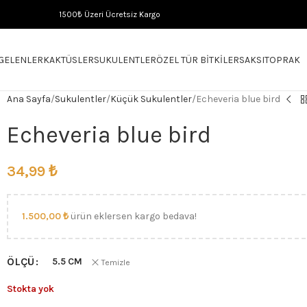
1500₺ Üzeri Ücretsiz Kargo
 GELENLER
KAKTÜSLER
SUKULENTLER
ÖZEL TÜR BITKILER
SAKSI
TOPRAK
Ana Sayfa
Sukulentler
Küçük Sukulentler
Echeveria blue bird
Echeveria blue bird
34,99
₺
1.500,00
₺
ürün eklersen kargo bedava!
ÖLÇÜ
5.5 CM
Temizle
Stokta yok