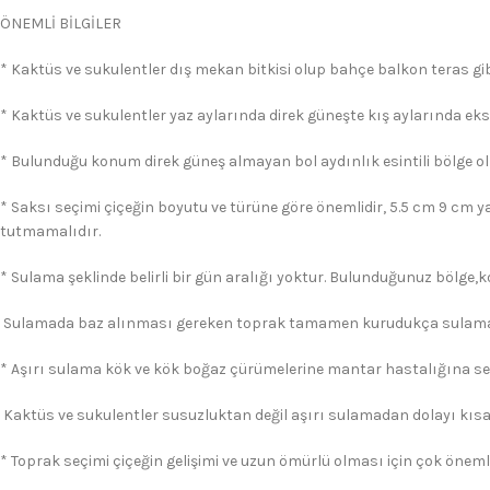
ÖNEMLİ BİLGİLER
* Kaktüs ve sukulentler dış mekan bitkisi olup bahçe balkon teras gibi
* Kaktüs ve sukulentler yaz aylarında direk güneşte kış aylarında eks
* Bulunduğu konum direk güneş almayan bol aydınlık esintili bölge ol
* Saksı seçimi çiçeğin boyutu ve türüne göre önemlidir, 5.5 cm 9 cm y
tutmamalıdır.
* Sulama şeklinde belirli bir gün aralığı yoktur. Bulunduğunuz bölge,
Sulamada baz alınması gereken toprak tamamen kurudukça sulama 
* Aşırı sulama kök ve kök boğaz çürümelerine mantar hastalığına s
Kaktüs ve sukulentler susuzluktan değil aşırı sulamadan dolayı kısa
* Toprak seçimi çiçeğin gelişimi ve uzun ömürlü olması için çok önemli