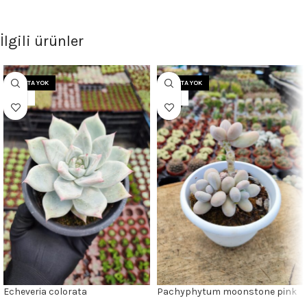
İlgili ürünler
STOKTA YOK
STOKTA YOK
12CM
12CM
Echeveria colorata
Pachyphytum moonstone pink