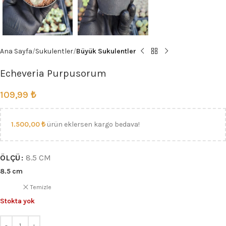
Ana Sayfa
Sukulentler
Büyük Sukulentler
Echeveria Purpusorum
109,99
₺
1.500,00
₺
ürün eklersen kargo bedava!
ÖLÇÜ
8.5 CM
8.5 cm
Temizle
Stokta yok