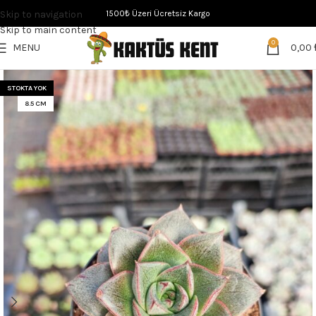
Skip to navigation
1500₺ Üzeri Ücretsiz Kargo
Skip to main content
0
MENU
0,00
STOKTA YOK
8.5 CM