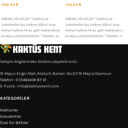
299,99
₺
104,99
₺
SEÇENEKLER
SEÇENEKLER
ÖNEMLİ BİLGİLER * Kaktüs ve
ÖNEMLİ BİLGİLER * Kaktüs ve
sukulentler dış mekan bitkisi olup
sukulentler dış mekan bitkisi olup
bahçe balkon teras gibi mekanlarda
bahçe balkon teras gibi mekanlarda
kolayca yetiştirilebilirler. * Kaktüs ve
kolayca yetiştirilebilirler. * Kaktüs ve
İletişim bilgilerinden bizlere ulaşabilirsiniz.
19 Mayıs Engiz Mah. Atatürk Bulvarı No:2/1 19 Mayıs/Samsun
Telefon : 0 (546)406 87 01
E-Posta : info@kaktuskent.com
KATEGORILER
Kaktüsler
Sukulentler
Özel Tür Bitkiler