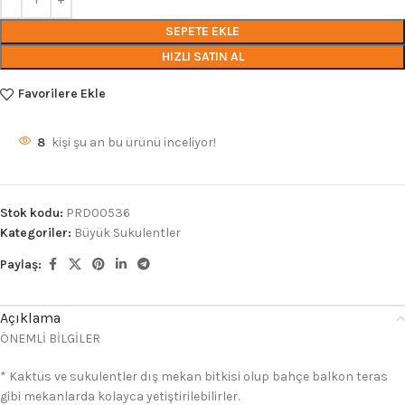
SEPETE EKLE
HIZLI SATIN AL
Favorilere Ekle
8
kişi şu an bu ürünü inceliyor!
Stok kodu:
PRD00536
Kategoriler:
Büyük Sukulentler
Paylaş:
Açıklama
ÖNEMLİ BİLGİLER
* Kaktüs ve sukulentler dış mekan bitkisi olup bahçe balkon teras
gibi mekanlarda kolayca yetiştirilebilirler.