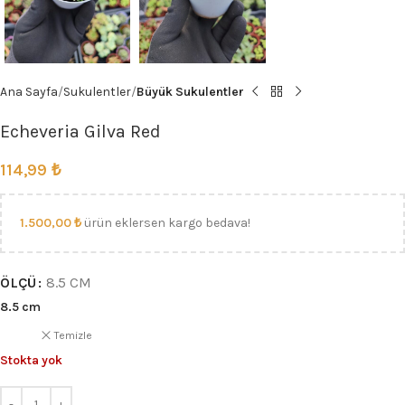
Ana Sayfa
Sukulentler
Büyük Sukulentler
Echeveria Gilva Red
114,99
₺
1.500,00
₺
ürün eklersen kargo bedava!
ÖLÇÜ
8.5 CM
8.5 cm
Temizle
Stokta yok