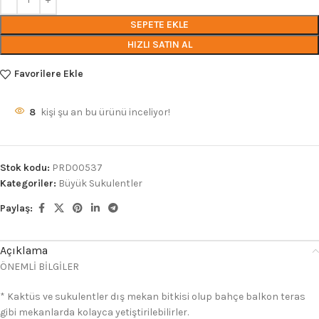
SEPETE EKLE
HIZLI SATIN AL
Favorilere Ekle
8
kişi şu an bu ürünü inceliyor!
Stok kodu:
PRD00537
Kategoriler:
Büyük Sukulentler
Paylaş:
Açıklama
ÖNEMLİ BİLGİLER
* Kaktüs ve sukulentler dış mekan bitkisi olup bahçe balkon teras
gibi mekanlarda kolayca yetiştirilebilirler.