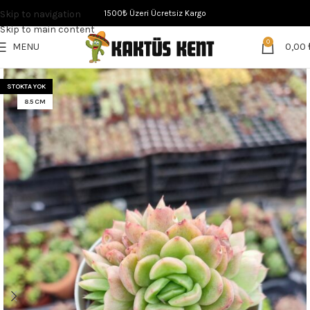
Skip to navigation
1500₺ Üzeri Ücretsiz Kargo
Skip to main content
0
MENU
0,00
STOKTA YOK
8.5 CM