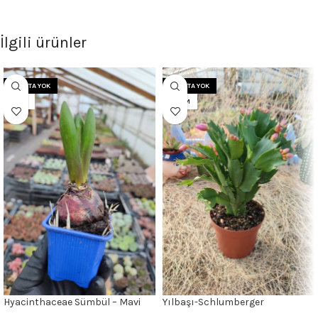
İlgili ürünler
STOKTA YOK
STOKTA YOK
7 CM
8.5CM
Hyacinthaceae Sümbül – Mavi
Yılbaşı-Schlumberger
Çiçekli