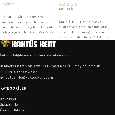
99,99
₺
149,99
₺
SEÇENEKLER
SEÇENEKLER
ÖNEMLİ BİLGİLER * Kaktüs ve
ÖNEMLİ BİLGİLER * Kaktüs ve
sukulentler dış mekan bitkisi olup
sukulentler dış mekan bitkisi olup
bahçe balkon teras gibi mekanlarda
bahçe balkon teras gibi mekanlarda
kolayca yetiştirilebilirler. * Kaktüs ve
kolayca yetiştirilebilirler. * Kaktüs ve
İletişim bilgilerinden bizlere ulaşabilirsiniz.
19 Mayıs Engiz Mah. Atatürk Bulvarı No:2/1 19 Mayıs/Samsun
Telefon : 0 (546)406 87 01
E-Posta : info@kaktuskent.com
KATEGORILER
Kaktüsler
Sukulentler
Özel Tür Bitkiler