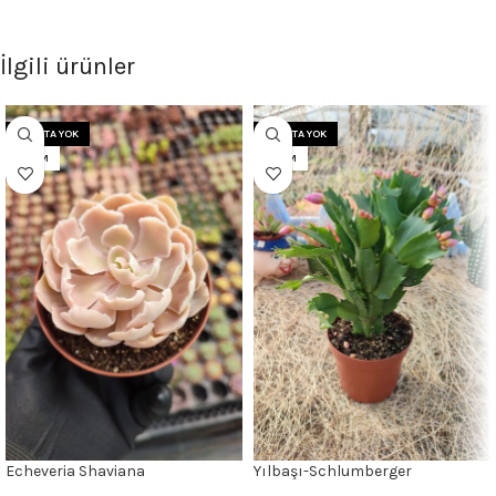
İlgili ürünler
STOKTA YOK
STOKTA YOK
8.5CM
8.5CM
Echeveria Shaviana
Yılbaşı-Schlumberger