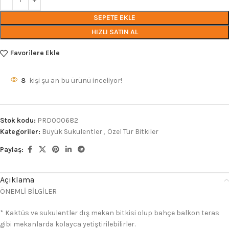
SEPETE EKLE
HIZLI SATIN AL
Favorilere Ekle
8
kişi şu an bu ürünü inceliyor!
Stok kodu:
PRD000682
Kategoriler:
Büyük Sukulentler
,
Özel Tür Bitkiler
Paylaş:
Açıklama
ÖNEMLİ BİLGİLER
* Kaktüs ve sukulentler dış mekan bitkisi olup bahçe balkon teras
gibi mekanlarda kolayca yetiştirilebilirler.