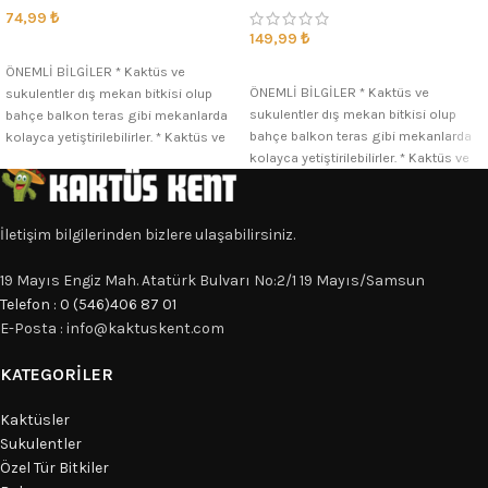
74,99
₺
149,99
₺
SEÇENEKLER
ÖNEMLİ BİLGİLER * Kaktüs ve
SEÇENEKLER
ÖNEMLİ BİLGİLER * Kaktüs ve
sukulentler dış mekan bitkisi olup
sukulentler dış mekan bitkisi olup
bahçe balkon teras gibi mekanlarda
bahçe balkon teras gibi mekanlarda
kolayca yetiştirilebilirler. * Kaktüs ve
kolayca yetiştirilebilirler. * Kaktüs ve
İletişim bilgilerinden bizlere ulaşabilirsiniz.
19 Mayıs Engiz Mah. Atatürk Bulvarı No:2/1 19 Mayıs/Samsun
Telefon : 0 (546)406 87 01
E-Posta : info@kaktuskent.com
KATEGORILER
Kaktüsler
Sukulentler
Özel Tür Bitkiler