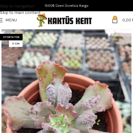
Skip to navigation
1500₺ Üzeri Ücretsiz Kargo
Skip to main content
0
MENU
0,00
STOKTA YOK
11 CM