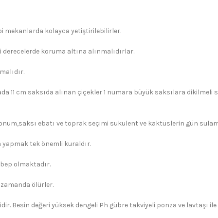
 mekanlarda kolayca yetiştirilebilirler.
i derecelerde koruma altına alınmalıdırlar.
malıdır.
ada 11 cm saksıda alınan çiçekler 1 numara büyük saksılara dikilmeli s
konum,saksı ebatı ve toprak seçimi sukulent ve kaktüslerin gün sulama 
yapmak tek önemli kuraldır.
ebep olmaktadır.
 zamanda ölürler.
dir. Besin değeri yüksek dengeli Ph gübre takviyeli ponza ve lavtaşı il