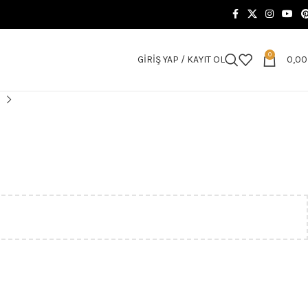
0
GIRIŞ YAP / KAYIT OL
0,0