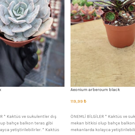
x
Aeonium arberoum black
119,99
₺
SEÇENEKLER
 * Kaktüs ve sukulentler dış
ÖNEMLİ BİLGİLER * Kaktüs ve suk
lup bahçe balkon teras gibi
mekan bitkisi olup bahçe balkon 
ca yetiştirilebilirler. * Kaktüs
mekanlarda kolayca yetiştirilebili