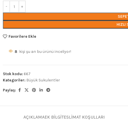
SEPE
HIZLI 
Favorilere Ekle
8
kişi şu an bu ürünü inceliyor!
Stok kodu:
667
Kategoriler:
Büyük Sukulentler
Paylaş:
AÇIKLAMA
EK BILGI
TESLIMAT KOŞULLARI