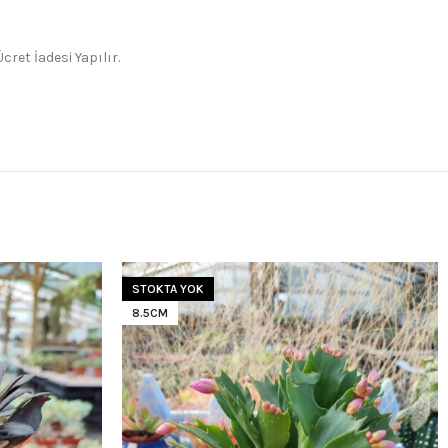
ret İadesi Yapılır.
STOKTA YOK
8.5CM