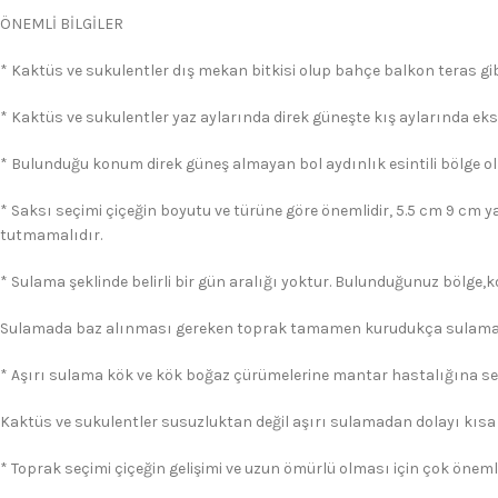
ÖNEMLİ BİLGİLER
* Kaktüs ve sukulentler dış mekan bitkisi olup bahçe balkon teras gibi
* Kaktüs ve sukulentler yaz aylarında direk güneşte kış aylarında eks
* Bulunduğu konum direk güneş almayan bol aydınlık esintili bölge ol
* Saksı seçimi çiçeğin boyutu ve türüne göre önemlidir, 5.5 cm 9 cm y
tutmamalıdır.
* Sulama şeklinde belirli bir gün aralığı yoktur. Bulunduğunuz bölge,
Sulamada baz alınması gereken toprak tamamen kurudukça sulama 
* Aşırı sulama kök ve kök boğaz çürümelerine mantar hastalığına s
Kaktüs ve sukulentler susuzluktan değil aşırı sulamadan dolayı kısa
* Toprak seçimi çiçeğin gelişimi ve uzun ömürlü olması için çok önemli