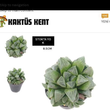
Skip to navigation
Skip to main content
YENI
YENI
STOKTA YO
K
8.5CM