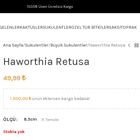
1500₺ Üzeri Ücretsiz Kargo
 GELENLER
KAKTÜSLER
SUKULENTLER
ÖZEL TÜR BITKILER
SAKSI
TOPRAK
Ana Sayfa
Sukulentler
Büyük Sukulentler
Haworthia Retusa
Haworthia Retusa
49,99
₺
1.500,00
₺
ürün eklersen kargo bedava!
ÖLÇÜ
8.5cm
Temizle
Stokta yok