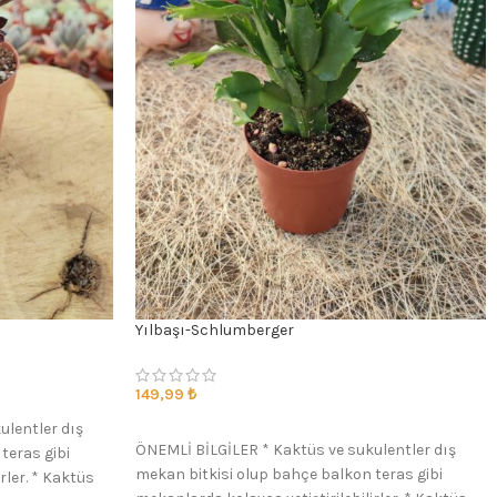
Yılbaşı-Schlumberger
149,99
₺
ulentler dış
SEÇENEKLER
ÖNEMLİ BİLGİLER * Kaktüs ve sukulentler dış
teras gibi
mekan bitkisi olup bahçe balkon teras gibi
rler. * Kaktüs