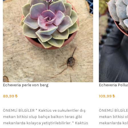
Echeveria perle von berg
Echeveria Pollu
89,99
₺
109,99
₺
SEÇENEKLER
SEÇENEKLER
ÖNEMLİ BİLGİLER * Kaktüs ve sukulentler dış
ÖNEMLİ BİLGİLER
mekan bitkisi olup bahçe balkon teras gibi
mekan bitkisi o
mekanlarda kolayca yetiştirilebilirler. * Kaktüs
mekanlarda kolay