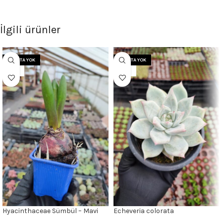
İlgili ürünler
STOKTA YOK
STOKTA YOK
7 CM
12CM
Hyacinthaceae Sümbül – Mavi
Echeveria colorata
Çiçekli