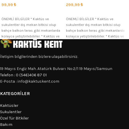
299,99
₺
99,99
₺
SEÇENEKLER
SEÇENEKLER
ÖNEMLİ BİLGİLER * Kaktüs ve
ÖNEMLİ BİLGİLER * Kaktüs ve
sukulentler dış mekan bitkisi olup
sukulentler dış mekan bitkisi olup
bahçe balkon teras gibi mekanlarda
bahçe balkon teras gibi mekanlarda
kolayca yetiştirilebilirler. * Kaktüs ve
kolayca yetiştirilebilirler. * Kaktüs ve
İletişim bilgilerinden bizlere ulaşabilirsiniz.
19 Mayıs Engiz Mah. Atatürk Bulvarı No:2/1 19 Mayıs/Samsun
Telefon : 0 (546)406 87 01
E-Posta : info@kaktuskent.com
KATEGORILER
Kaktüsler
Sukulentler
Özel Tür Bitkiler
Bakım