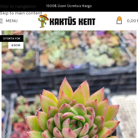
Skip to navigation
1500₺ Üzeri Ücretsiz Kargo
Skip to main content
0
MENU
0,00
STOKTA YOK
8.5CM