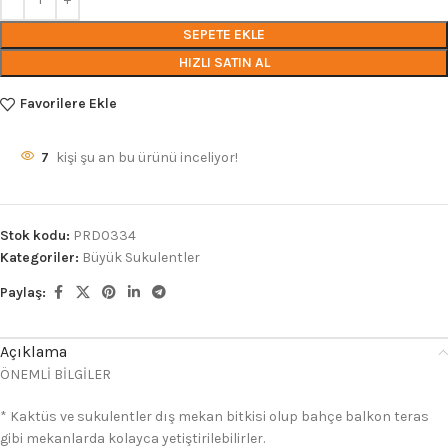
SEPETE EKLE
HIZLI SATIN AL
Favorilere Ekle
7
kişi şu an bu ürünü inceliyor!
Stok kodu:
PRD0334
Kategoriler:
Büyük Sukulentler
Paylaş:
Açıklama
ÖNEMLİ BİLGİLER
* Kaktüs ve sukulentler dış mekan bitkisi olup bahçe balkon teras
gibi mekanlarda kolayca yetiştirilebilirler.