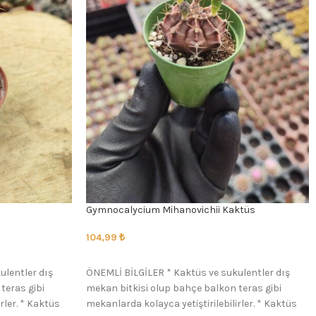
Gymnocalycium Mihanovichii Kaktüs
104,99
₺
SEÇENEKLER
ulentler dış
ÖNEMLİ BİLGİLER * Kaktüs ve sukulentler dış
teras gibi
mekan bitkisi olup bahçe balkon teras gibi
rler. * Kaktüs
mekanlarda kolayca yetiştirilebilirler. * Kaktüs