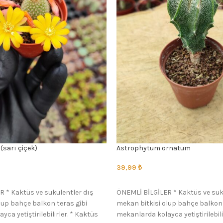
(sarı çiçek)
Astrophytum ornatum
39,99
₺
SEÇENEKLER
 * Kaktüs ve sukulentler dış
ÖNEMLİ BİLGİLER * Kaktüs ve suk
lup bahçe balkon teras gibi
mekan bitkisi olup bahçe balkon 
ca yetiştirilebilirler. * Kaktüs
mekanlarda kolayca yetiştirilebili