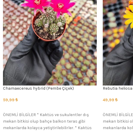
Chamaecereus hybrid (Pembe Çiçek)
Rebutia heliosa 
59,99
₺
49,99
₺
SEÇENEKLER
SEÇENEKLER
ÖNEMLİ BİLGİLER * Kaktüs ve sukulentler dış
ÖNEMLİ BİLGİLER
mekan bitkisi olup bahçe balkon teras gibi
mekan bitkisi o
mekanlarda kolayca yetiştirilebilirler. * Kaktüs
mekanlarda kolay