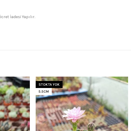
ret İadesi Yapılır.
STOKTA YOK
5.5CM