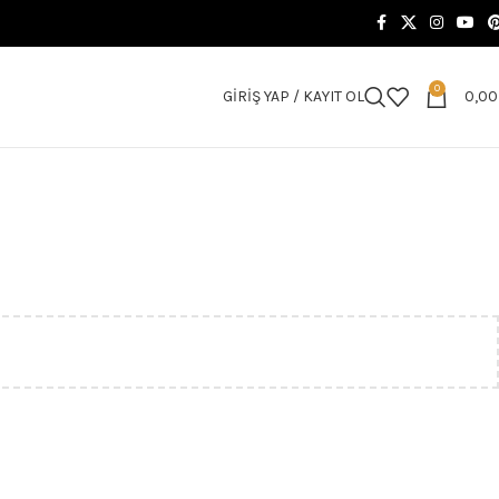
0
GIRIŞ YAP / KAYIT OL
0,0