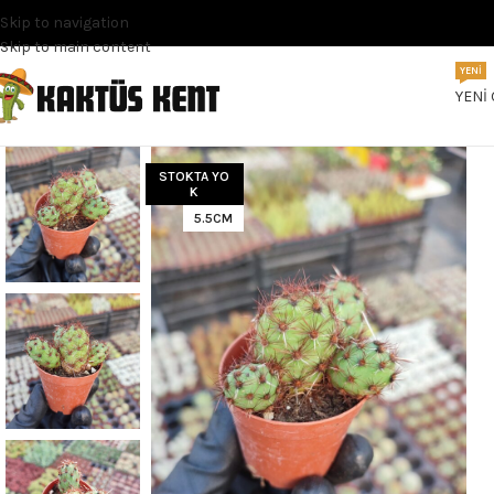
Skip to navigation
Skip to main content
YENI
YENI
STOKTA YO
K
5.5CM