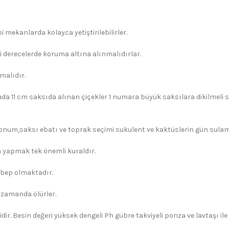
 mekanlarda kolayca yetiştirilebilirler.
i derecelerde koruma altına alınmalıdırlar.
malıdır.
ada 11 cm saksıda alınan çiçekler 1 numara büyük saksılara dikilmeli s
konum,saksı ebatı ve toprak seçimi sukulent ve kaktüslerin gün sulama 
yapmak tek önemli kuraldır.
ebep olmaktadır.
 zamanda ölürler.
dir. Besin değeri yüksek dengeli Ph gübre takviyeli ponza ve lavtaşı il