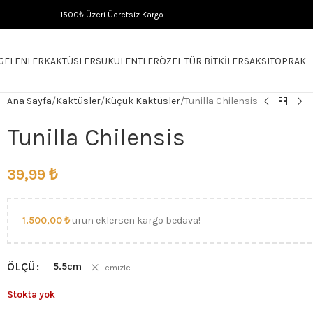
1500₺ Üzeri Ücretsiz Kargo
 GELENLER
KAKTÜSLER
SUKULENTLER
ÖZEL TÜR BITKILER
SAKSI
TOPRAK
Ana Sayfa
Kaktüsler
Küçük Kaktüsler
Tunilla Chilensis
Tunilla Chilensis
39,99
₺
1.500,00
₺
ürün eklersen kargo bedava!
ÖLÇÜ
5.5cm
Temizle
Stokta yok