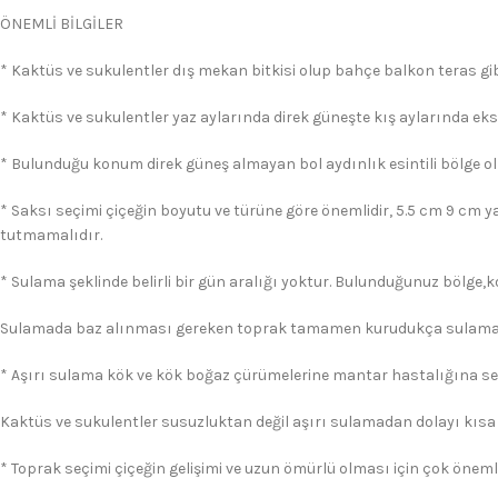
ÖNEMLİ BİLGİLER
* Kaktüs ve sukulentler dış mekan bitkisi olup bahçe balkon teras gibi
* Kaktüs ve sukulentler yaz aylarında direk güneşte kış aylarında eks
* Bulunduğu konum direk güneş almayan bol aydınlık esintili bölge ol
* Saksı seçimi çiçeğin boyutu ve türüne göre önemlidir, 5.5 cm 9 cm y
tutmamalıdır.
* Sulama şeklinde belirli bir gün aralığı yoktur. Bulunduğunuz bölge,
Sulamada baz alınması gereken toprak tamamen kurudukça sulama 
* Aşırı sulama kök ve kök boğaz çürümelerine mantar hastalığına s
Kaktüs ve sukulentler susuzluktan değil aşırı sulamadan dolayı kısa
* Toprak seçimi çiçeğin gelişimi ve uzun ömürlü olması için çok önemli