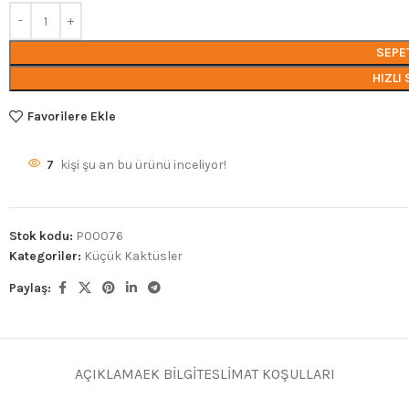
SEPE
HIZLI 
Favorilere Ekle
7
kişi şu an bu ürünü inceliyor!
Stok kodu:
P00076
Kategoriler:
Küçük Kaktüsler
Paylaş:
AÇIKLAMA
EK BILGI
TESLIMAT KOŞULLARI