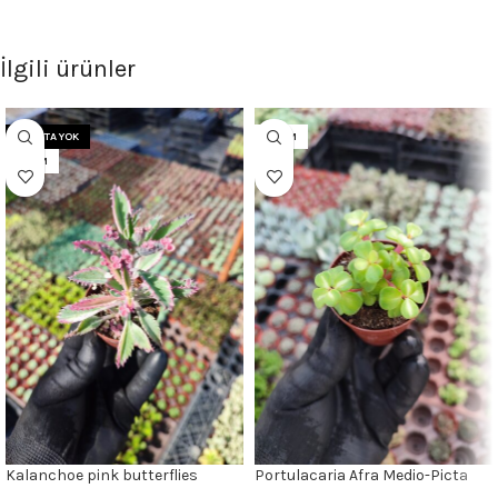
İlgili ürünler
STOKTA YOK
5.5CM
5.5CM
Kalanchoe pink butterflies
Portulacaria Afra Medio-Picta
Pembe Gözyaşı