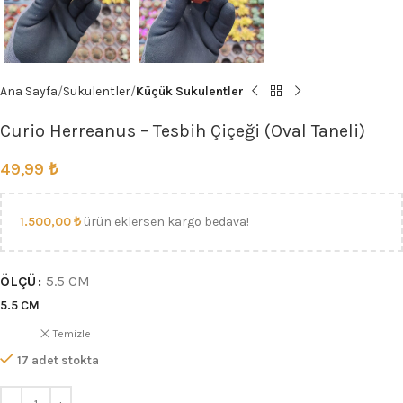
Ana Sayfa
Sukulentler
Küçük Sukulentler
Curio Herreanus – Tesbih Çiçeği (Oval Taneli)
49,99
₺
1.500,00
₺
ürün eklersen kargo bedava!
ÖLÇÜ
5.5 CM
5.5 CM
Temizle
17 adet stokta