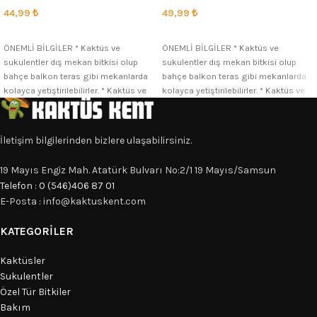
49,99
₺
44,99
₺
SEÇENEKLER
SEÇENEKLER
ÖNEMLİ BİLGİLER * Kaktüs ve
ÖNEMLİ BİLGİLER * Kaktüs ve
sukulentler dış mekan bitkisi olup
sukulentler dış mekan bitkisi olup
bahçe balkon teras gibi mekanlarda
bahçe balkon teras gibi mekanlarda
kolayca yetiştirilebilirler. * Kaktüs ve
kolayca yetiştirilebilirler. * Kaktüs ve
İletişim bilgilerinden bizlere ulaşabilirsiniz.
19 Mayıs Engiz Mah. Atatürk Bulvarı No:2/1 19 Mayıs/Samsun
Telefon : 0 (546)406 87 01
E-Posta : info@kaktuskent.com
KATEGORILER
Kaktüsler
Sukulentler
Özel Tür Bitkiler
Bakım