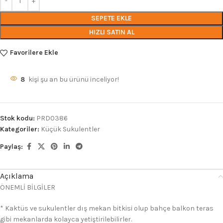
SEPETE EKLE
HIZLI SATIN AL
Favorilere Ekle
8
kişi şu an bu ürünü inceliyor!
Stok kodu:
PRD0386
Kategoriler:
Küçük Sukulentler
Paylaş:
Açıklama
ÖNEMLİ BİLGİLER
* Kaktüs ve sukulentler dış mekan bitkisi olup bahçe balkon teras
gibi mekanlarda kolayca yetiştirilebilirler.