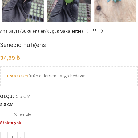
Ana Sayfa
Sukulentler
Küçük Sukulentler
Senecio Fulgens
34,99
₺
1.500,00
₺
ürün eklersen kargo bedava!
ÖLÇÜ
5.5 CM
5.5 CM
Temizle
Stokta yok