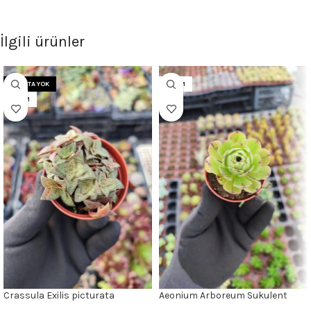
İlgili ürünler
STOKTA YOK
5.5CM
5.5CM
Crassula Exilis picturata
Aeonium Arboreum Sukulent