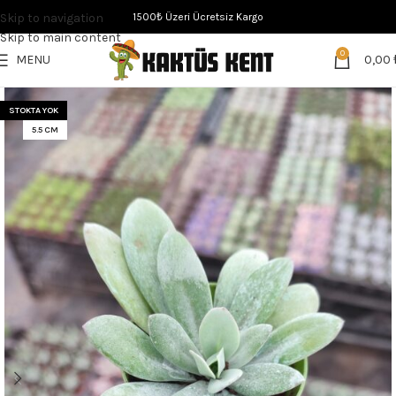
Skip to navigation
1500₺ Üzeri Ücretsiz Kargo
Skip to main content
0
MENU
0,00
STOKTA YOK
5.5 CM