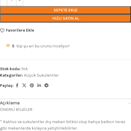
SEPETE EKLE
HIZLI SATIN AL
Favorilere Ekle
5
kişi şu an bu ürünü inceliyor!
Stok kodu:
Yok
Kategoriler:
Küçük Sukulentler
Paylaş:
Açıklama
ÖNEMLİ BİLGİLER
* Kaktüs ve sukulentler dış mekan bitkisi olup bahçe balkon teras
gibi mekanlarda kolayca yetiştirilebilirler.