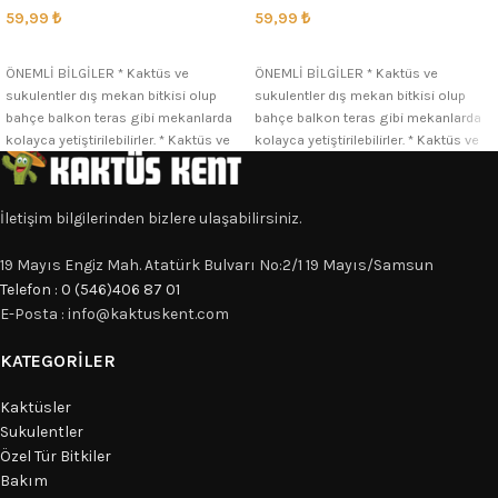
59,99
₺
59,99
₺
SEÇENEKLER
SEÇENEKLER
ÖNEMLİ BİLGİLER * Kaktüs ve
ÖNEMLİ BİLGİLER * Kaktüs ve
sukulentler dış mekan bitkisi olup
sukulentler dış mekan bitkisi olup
bahçe balkon teras gibi mekanlarda
bahçe balkon teras gibi mekanlarda
kolayca yetiştirilebilirler. * Kaktüs ve
kolayca yetiştirilebilirler. * Kaktüs ve
İletişim bilgilerinden bizlere ulaşabilirsiniz.
19 Mayıs Engiz Mah. Atatürk Bulvarı No:2/1 19 Mayıs/Samsun
Telefon : 0 (546)406 87 01
E-Posta : info@kaktuskent.com
KATEGORILER
Kaktüsler
Sukulentler
Özel Tür Bitkiler
Bakım