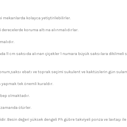
 mekanlarda kolayca yetiştirilebilirler.
i derecelerde koruma altına alınmalıdırlar.
malıdır.
ada 11 cm saksıda alınan çiçekler 1 numara büyük saksılara dikilmeli s
konum,saksı ebatı ve toprak seçimi sukulent ve kaktüslerin gün sulama 
yapmak tek önemli kuraldır.
ebep olmaktadır.
 zamanda ölürler.
dir. Besin değeri yüksek dengeli Ph gübre takviyeli ponza ve lavtaşı il