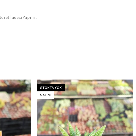
ret İadesi Yapılır.
STOKTA YOK
5.5CM