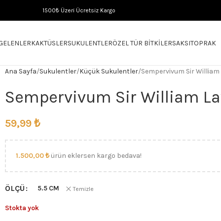
1500₺ Üzeri Ücretsiz Kargo
 GELENLER
KAKTÜSLER
SUKULENTLER
ÖZEL TÜR BITKILER
SAKSI
TOPRAK
Ana Sayfa
Sukulentler
Küçük Sukulentler
Sempervivum Sir William
Sempervivum Sir William L
59,99
₺
1.500,00
₺
ürün eklersen kargo bedava!
ÖLÇÜ
5.5 CM
Temizle
Stokta yok