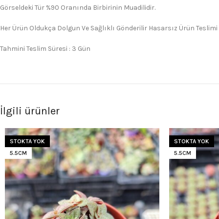
Görseldeki Tür %90 Oranında Birbirinin Muadilidir.
Her Ürün Oldukça Dolgun Ve Sağlıklı Gönderilir Hasarsız Ürün Teslimi
Tahmini Teslim Süresi : 3 Gün
İlgili ürünler
STOKTA YOK
STOKTA YOK
5.5CM
5.5CM