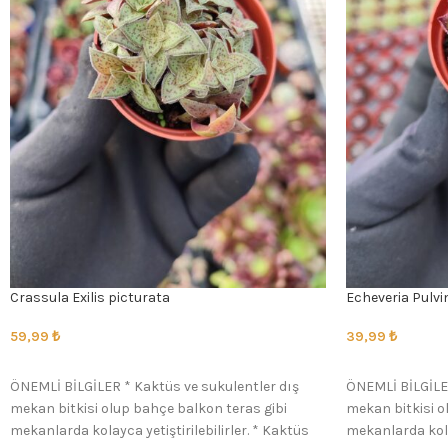
Crassula Exilis picturata
Echeveria Pulvi
59,99
₺
39,99
₺
SEÇENEKLER
SEÇENEKLER
ÖNEMLİ BİLGİLER * Kaktüs ve sukulentler dış
ÖNEMLİ BİLGİLER
mekan bitkisi olup bahçe balkon teras gibi
mekan bitkisi o
mekanlarda kolayca yetiştirilebilirler. * Kaktüs
mekanlarda kolay