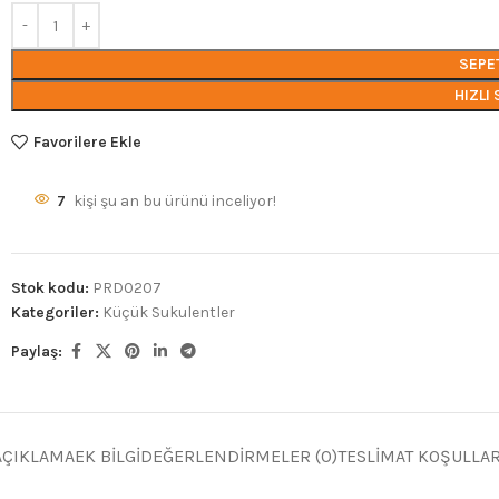
SEPE
HIZLI 
Favorilere Ekle
7
kişi şu an bu ürünü inceliyor!
Stok kodu:
PRD0207
Kategoriler:
Küçük Sukulentler
Paylaş:
AÇIKLAMA
EK BILGI
DEĞERLENDIRMELER (0)
TESLIMAT KOŞULLAR