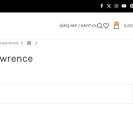
0
GIRIŞ YAP / KAYIT OL
0,0
 Lawrence
awrence