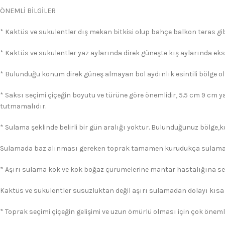
ÖNEMLİ BİLGİLER
* Kaktüs ve sukulentler dış mekan bitkisi olup bahçe balkon teras gibi
* Kaktüs ve sukulentler yaz aylarında direk güneşte kış aylarında eks
* Bulunduğu konum direk güneş almayan bol aydınlık esintili bölge ol
* Saksı seçimi çiçeğin boyutu ve türüne göre önemlidir, 5.5 cm 9 cm y
tutmamalıdır.
* Sulama şeklinde belirli bir gün aralığı yoktur. Bulunduğunuz bölge,
Sulamada baz alınması gereken toprak tamamen kurudukça sulama 
* Aşırı sulama kök ve kök boğaz çürümelerine mantar hastalığına s
Kaktüs ve sukulentler susuzluktan değil aşırı sulamadan dolayı kısa
* Toprak seçimi çiçeğin gelişimi ve uzun ömürlü olması için çok önemli