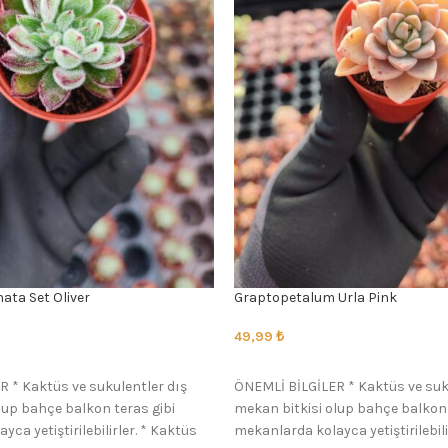
nata Set Oliver
Graptopetalum Urla Pink
49,99
₺
SEÇENEKLER
 * Kaktüs ve sukulentler dış
ÖNEMLİ BİLGİLER * Kaktüs ve suk
lup bahçe balkon teras gibi
mekan bitkisi olup bahçe balkon 
ca yetiştirilebilirler. * Kaktüs
mekanlarda kolayca yetiştirilebili