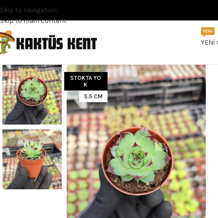
Skip to navigation
Skip to main content
YENI
YENI
STOKTA YO
K
5.5 CM