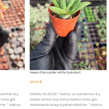
Haworthia spider white Sukulent
49,99
₺
SEÇENEKLER
ulentler dış
ÖNEMLİ BİLGİLER * Kaktüs ve sukulentler dış
teras gibi
mekan bitkisi olup bahçe balkon teras gibi
rler. * Kaktüs
mekanlarda kolayca yetiştirilebilirler. * Kaktüs