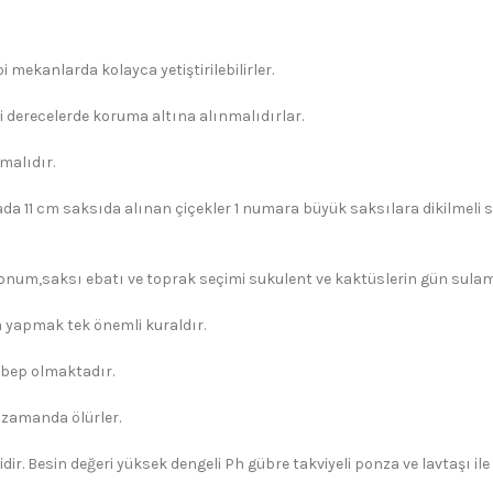
 mekanlarda kolayca yetiştirilebilirler.
i derecelerde koruma altına alınmalıdırlar.
malıdır.
ada 11 cm saksıda alınan çiçekler 1 numara büyük saksılara dikilmeli s
konum,saksı ebatı ve toprak seçimi sukulent ve kaktüslerin gün sulama 
yapmak tek önemli kuraldır.
ebep olmaktadır.
 zamanda ölürler.
dir. Besin değeri yüksek dengeli Ph gübre takviyeli ponza ve lavtaşı il