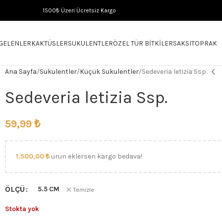
1500₺ Üzeri Ücretsiz Kargo
 GELENLER
KAKTÜSLER
SUKULENTLER
ÖZEL TÜR BITKILER
SAKSI
TOPRAK
Ana Sayfa
Sukulentler
Küçük Sukulentler
Sedeveria letizia Ssp.
Sedeveria letizia Ssp.
59,99
₺
1.500,00
₺
ürün eklersen kargo bedava!
ÖLÇÜ
5.5 CM
Temizle
Stokta yok