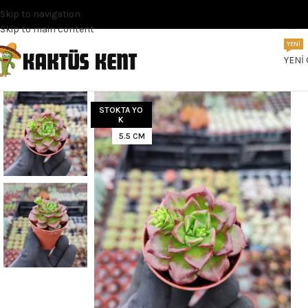
Skip to navigation
Skip to main content
YENI
YENI
STOKTA YO
K
5.5 CM