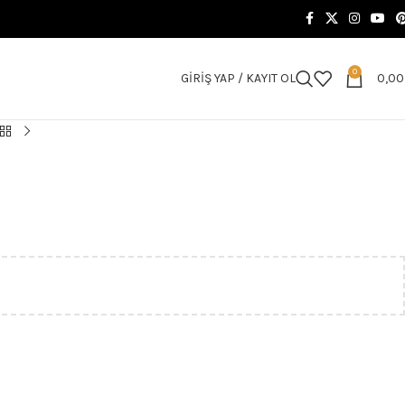
0
GIRIŞ YAP / KAYIT OL
0,0