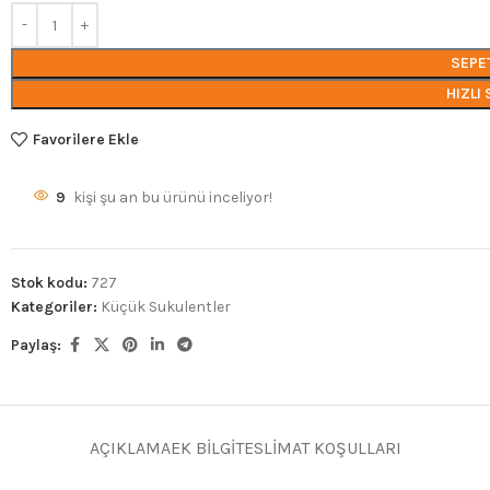
SEPE
HIZLI 
Favorilere Ekle
9
kişi şu an bu ürünü inceliyor!
Stok kodu:
727
Kategoriler:
Küçük Sukulentler
Paylaş:
AÇIKLAMA
EK BILGI
TESLIMAT KOŞULLARI