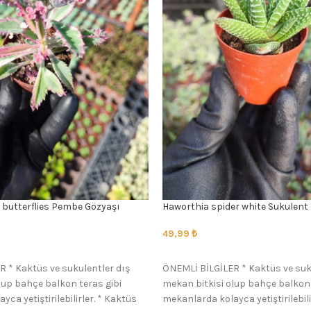
 butterflies Pembe Gözyaşı
Haworthia spider white Sukulent
49,99
₺
SEÇENEKLER
 * Kaktüs ve sukulentler dış
ÖNEMLİ BİLGİLER * Kaktüs ve suk
lup bahçe balkon teras gibi
mekan bitkisi olup bahçe balkon 
ca yetiştirilebilirler. * Kaktüs
mekanlarda kolayca yetiştirilebili