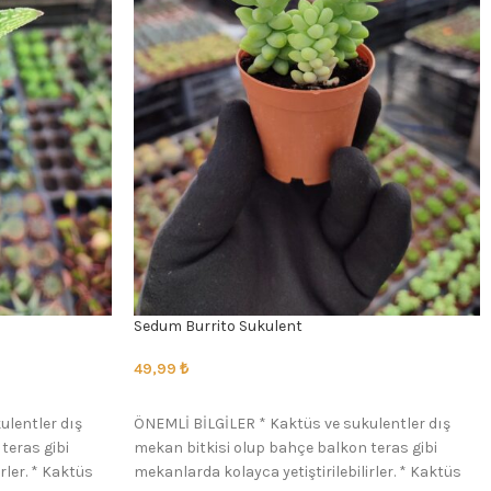
Sedum Burrito Sukulent
49,99
₺
SEÇENEKLER
ulentler dış
ÖNEMLİ BİLGİLER * Kaktüs ve sukulentler dış
teras gibi
mekan bitkisi olup bahçe balkon teras gibi
rler. * Kaktüs
mekanlarda kolayca yetiştirilebilirler. * Kaktüs