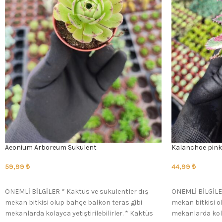
Aeonium Arboreum Sukulent
Kalanchoe pink
59,99
₺
44,99
₺
SEÇENEKLER
SEÇENEKLER
ÖNEMLİ BİLGİLER * Kaktüs ve sukulentler dış
ÖNEMLİ BİLGİLER
mekan bitkisi olup bahçe balkon teras gibi
mekan bitkisi o
mekanlarda kolayca yetiştirilebilirler. * Kaktüs
mekanlarda kolay