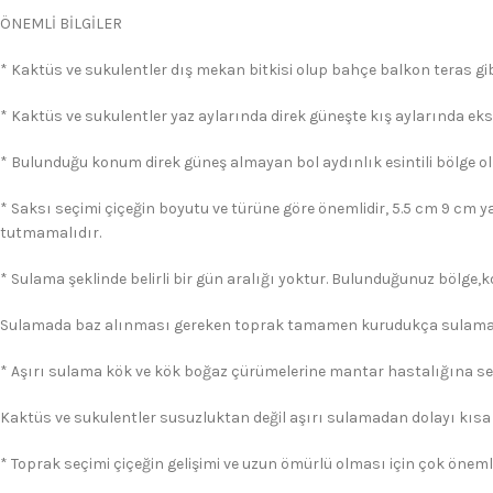
ÖNEMLİ BİLGİLER
* Kaktüs ve sukulentler dış mekan bitkisi olup bahçe balkon teras gibi
* Kaktüs ve sukulentler yaz aylarında direk güneşte kış aylarında eks
* Bulunduğu konum direk güneş almayan bol aydınlık esintili bölge ol
* Saksı seçimi çiçeğin boyutu ve türüne göre önemlidir, 5.5 cm 9 cm y
tutmamalıdır.
* Sulama şeklinde belirli bir gün aralığı yoktur. Bulunduğunuz bölge,
Sulamada baz alınması gereken toprak tamamen kurudukça sulama 
* Aşırı sulama kök ve kök boğaz çürümelerine mantar hastalığına s
Kaktüs ve sukulentler susuzluktan değil aşırı sulamadan dolayı kısa
* Toprak seçimi çiçeğin gelişimi ve uzun ömürlü olması için çok önemli