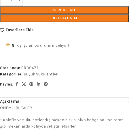
SEPETE EKLE
HIZLI SATIN AL
Favorilere Ekle
8
kişi şu an bu ürünü inceliyor!
Stok kodu:
PRD0477
Kategoriler:
Büyük Sukulentler
Paylaş:
Açıklama
ÖNEMLİ BİLGİLER
* Kaktüs ve sukulentler dış mekan bitkisi olup bahçe balkon teras
gibi mekanlarda kolayca yetiştirilebilirler.