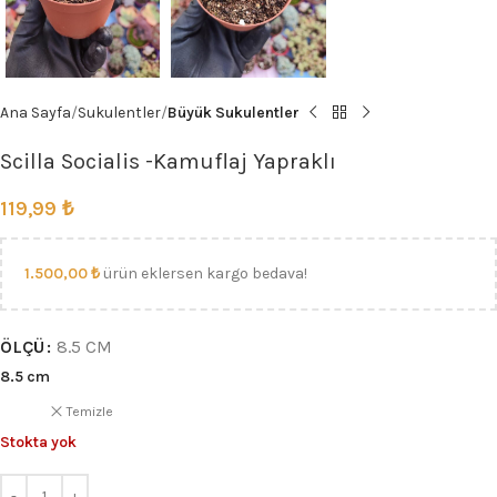
Ana Sayfa
Sukulentler
Büyük Sukulentler
Scilla Socialis -Kamuflaj Yapraklı
119,99
₺
1.500,00
₺
ürün eklersen kargo bedava!
ÖLÇÜ
8.5 CM
8.5 cm
Temizle
Stokta yok