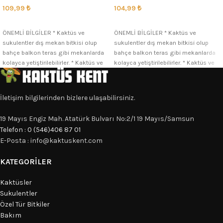
109,99
₺
104,99
₺
SEÇENEKLER
SEÇENEKLER
ÖNEMLİ BİLGİLER * Kaktüs ve
ÖNEMLİ BİLGİLER * Kaktüs ve
sukulentler dış mekan bitkisi olup
sukulentler dış mekan bitkisi olup
bahçe balkon teras gibi mekanlarda
bahçe balkon teras gibi mekanlarda
kolayca yetiştirilebilirler. * Kaktüs ve
kolayca yetiştirilebilirler. * Kaktüs ve
İletişim bilgilerinden bizlere ulaşabilirsiniz.
19 Mayıs Engiz Mah. Atatürk Bulvarı No:2/1 19 Mayıs/Samsun
Telefon : 0 (546)406 87 01
E-Posta : info@kaktuskent.com
KATEGORILER
Kaktüsler
Sukulentler
Özel Tür Bitkiler
Bakım