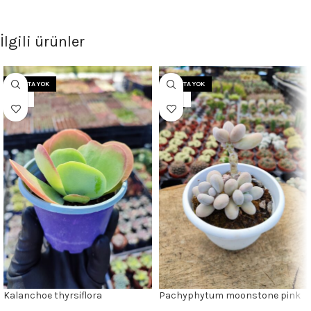
İlgili ürünler
STOKTA YOK
STOKTA YOK
8 CM
12CM
Kalanchoe thyrsiflora
Pachyphytum moonstone pink