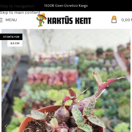
Skip to navigation
1500₺ Üzeri Ücretsiz Kargo
Skip to main content
0
MENU
0,00
STOKTA YOK
8.5 CM