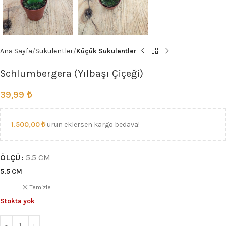
Ana Sayfa
Sukulentler
Küçük Sukulentler
Schlumbergera (Yılbaşı Çiçeği)
39,99
₺
1.500,00
₺
ürün eklersen kargo bedava!
ÖLÇÜ
5.5 CM
5.5 CM
Temizle
Stokta yok