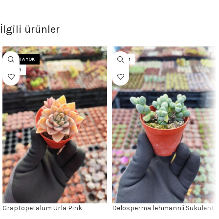
İlgili ürünler
STOKTA YOK
5.5CM
5.5CM
Graptopetalum Urla Pink
Delosperma lehmannii Sukulent