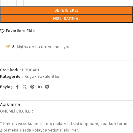
SEPETE EKLE
HIZLI SATIN AL
Favorilere Ekle
5
kişi şu an bu ürünü inceliyor!
Stok kodu:
PRD0481
Kategoriler:
Küçük Sukulentler
Paylaş:
Açıklama
ÖNEMLİ BİLGİLER
* Kaktüs ve sukulentler dış mekan bitkisi olup bahçe balkon teras
gibi mekanlarda kolayca yetiştirilebilirler.