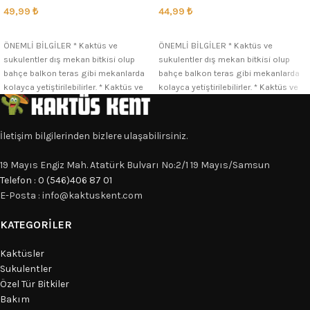
49,99
₺
44,99
₺
SEÇENEKLER
SEÇENEKLER
ÖNEMLİ BİLGİLER * Kaktüs ve
ÖNEMLİ BİLGİLER * Kaktüs ve
sukulentler dış mekan bitkisi olup
sukulentler dış mekan bitkisi olup
bahçe balkon teras gibi mekanlarda
bahçe balkon teras gibi mekanlarda
kolayca yetiştirilebilirler. * Kaktüs ve
kolayca yetiştirilebilirler. * Kaktüs ve
İletişim bilgilerinden bizlere ulaşabilirsiniz.
19 Mayıs Engiz Mah. Atatürk Bulvarı No:2/1 19 Mayıs/Samsun
Telefon : 0 (546)406 87 01
E-Posta : info@kaktuskent.com
KATEGORILER
Kaktüsler
Sukulentler
Özel Tür Bitkiler
Bakım