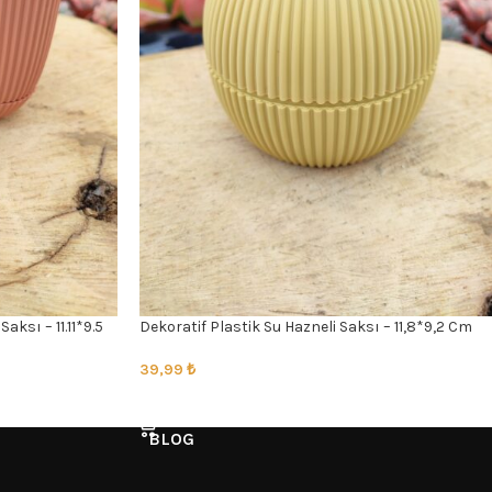
aksı – 11.11*9.5
Dekoratif Plastik Su Hazneli Saksı – 11,8*9,2 Cm
39,99
₺
SEÇENEKLER
BLOG