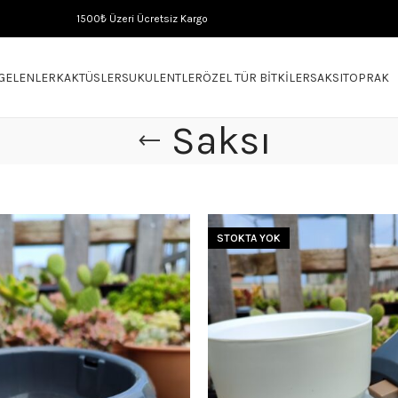
1500₺ Üzeri Ücretsiz Kargo
 GELENLER
KAKTÜSLER
SUKULENTLER
ÖZEL TÜR BITKILER
SAKSI
TOPRAK
Saksı
STOKTA YOK