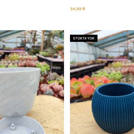
34,99
₺
SEÇENEKLER
STOKTA YOK