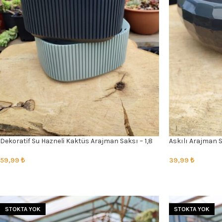
Dekoratif Su Hazneli Kaktüs Arajman Saksı – 1,8
Askılı Arajman S
Lt
39,99
₺
59,99
₺
SEÇENEKLER
SEÇENEKLER
STOKTA YOK
STOKTA YOK