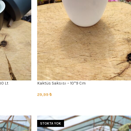
30 Lt
Kaktüs Saksısı – 10*9 Cm
29,99
₺
SEÇENEKLER
STOKTA YOK