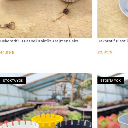
Dekoratif Su Hazneli Kaktüs Arajman Saksı –
Dekoratif Plastik
16,5*16,5*7,5 Cm
29,99
₺
44,99
₺
SEÇENEKLER
SEÇENEKLER
STOKTA YOK
STOKTA YOK