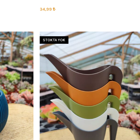
34,99
₺
SEÇENEKLER
STOKTA YOK