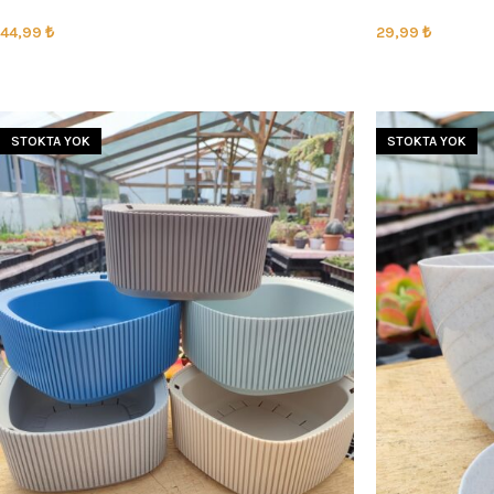
44,99
₺
29,99
₺
SEÇENEKLER
SEÇENEKLER
STOKTA YOK
STOKTA YOK