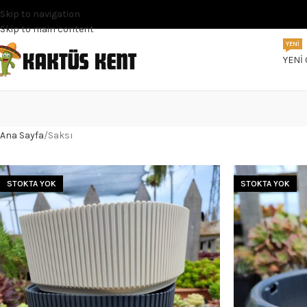
Skip to navigation
Skip to main content
YENI
YENI
Ana Sayfa
Saksı
STOKTA YOK
STOKTA YOK