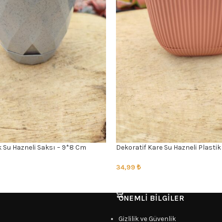
k Su Hazneli Saksı – 9*8 Cm
Dekoratif Kare Su Hazneli Plastik S
Cm
34,99
₺
SEÇENEKLER
ÖNEMLI BILGILER
Gizlilik ve Güvenlik