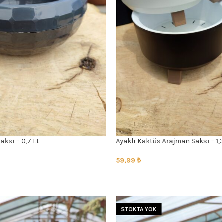
aksı – 0,7 Lt
Ayaklı Kaktüs Arajman Saksı – 1,
59,99
₺
SEÇENEKLER
STOKTA YOK