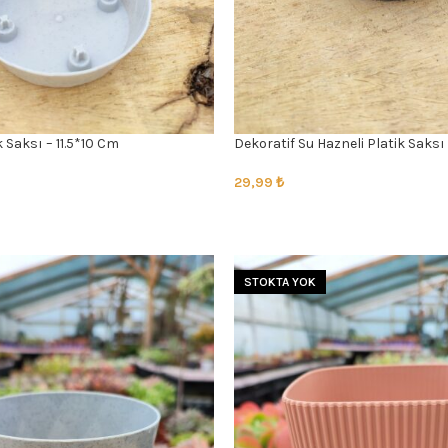
 Saksı – 11.5*10 Cm
Dekoratif Su Hazneli Platik Saksı
29,99
₺
SEÇENEKLER
STOKTA YOK