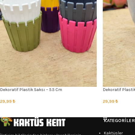
Dekoratif Plastik Saksı – 5.5 Cm
Dekoratif Plasti
29,99
₺
29,99
₺
SEÇENEKLER
SEÇENEKLER
KATEGORILER
Kaktüsler