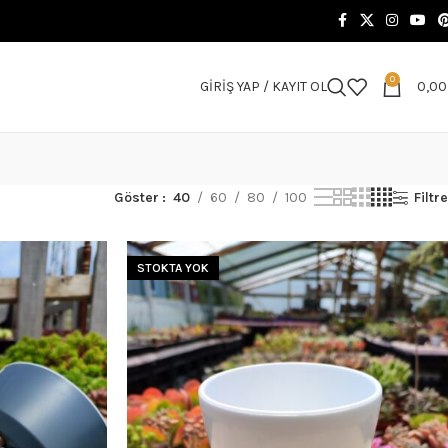
0
GIRIŞ YAP / KAYIT OL
0,0
Göster
40
60
80
100
Filtre
STOKTA YOK