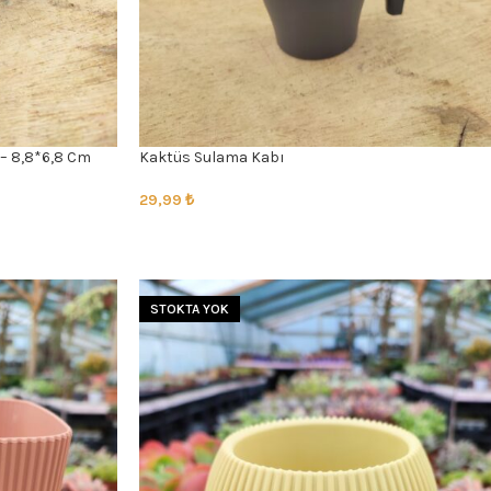
 – 8,8*6,8 Cm
Kaktüs Sulama Kabı
29,99
₺
SEÇENEKLER
STOKTA YOK