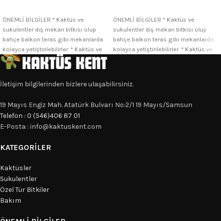
SEÇENEKLER
SEÇENEKLER
ÖNEMLİ BİLGİLER * Kaktüs ve
ÖNEMLİ BİLGİLER * Kaktüs ve
sukulentler dış mekan bitkisi olup
sukulentler dış mekan bitkisi olup
bahçe balkon teras gibi mekanlarda
bahçe balkon teras gibi mekanlarda
kolayca yetiştirilebilirler. * Kaktüs ve
kolayca yetiştirilebilirler. * Kaktüs ve
İletişim bilgilerinden bizlere ulaşabilirsiniz.
19 Mayıs Engiz Mah. Atatürk Bulvarı No:2/1 19 Mayıs/Samsun
Telefon : 0 (546)406 87 01
E-Posta : info@kaktuskent.com
KATEGORILER
Kaktüsler
Sukulentler
Özel Tür Bitkiler
Bakım