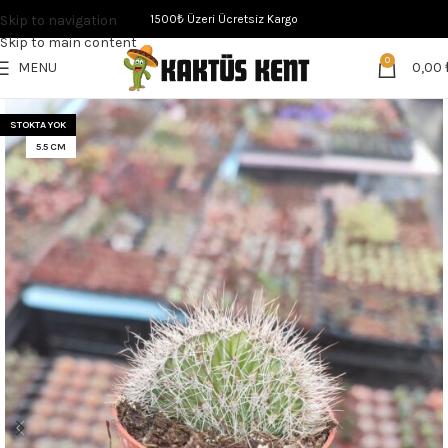
Skip to navigation
1500₺ Üzeri Ücretsiz Kargo
Skip to main content
0
MENU
0,00
STOKTA YOK
5.5 CM