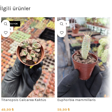
İlgili ürünler
STOKTA YOK
5.5CM
5.5CM
Titanopsis Calcarea Kaktüs
Euphorbia mammillaris
variegata
49,99
₺
59,99
₺