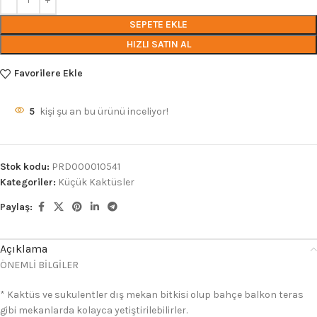
SEPETE EKLE
HIZLI SATIN AL
Favorilere Ekle
5
kişi şu an bu ürünü inceliyor!
Stok kodu:
PRD000010541
Kategoriler:
Küçük Kaktüsler
Paylaş:
Açıklama
ÖNEMLİ BİLGİLER
* Kaktüs ve sukulentler dış mekan bitkisi olup bahçe balkon teras
gibi mekanlarda kolayca yetiştirilebilirler.