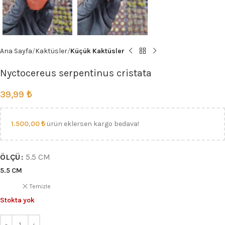
Ana Sayfa
Kaktüsler
Küçük Kaktüsler
Nyctocereus serpentinus cristata
39,99
₺
1.500,00
₺
ürün eklersen kargo bedava!
ÖLÇÜ
5.5 CM
5.5 CM
Temizle
Stokta yok