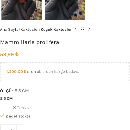
Ana Sayfa
Kaktüsler
Küçük Kaktüsler
Mammillaria prolifera
59,99
₺
1.500,00
₺
ürün eklersen kargo bedava!
ÖLÇÜ
5.5 CM
5.5 CM
Temizle
2 adet stokta