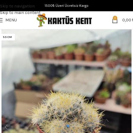
Skip to navigation
1500₺ Üzeri Ücretsiz Kargo
Skip to main content
0
MENU
0,00
5.5 CM