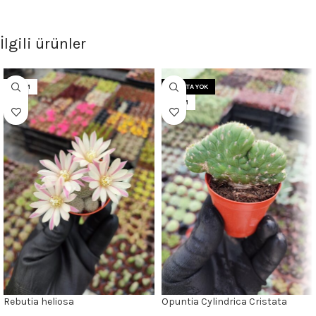
İlgili ürünler
5.5CM
STOKTA YOK
5.5CM
Rebutia heliosa
Opuntia Cylindrica Cristata