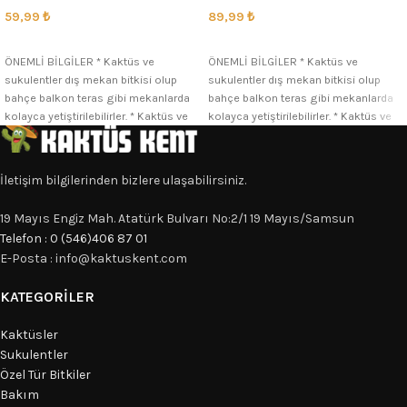
59,99
₺
89,99
₺
SEÇENEKLER
SEÇENEKLER
ÖNEMLİ BİLGİLER * Kaktüs ve
ÖNEMLİ BİLGİLER * Kaktüs ve
sukulentler dış mekan bitkisi olup
sukulentler dış mekan bitkisi olup
bahçe balkon teras gibi mekanlarda
bahçe balkon teras gibi mekanlarda
kolayca yetiştirilebilirler. * Kaktüs ve
kolayca yetiştirilebilirler. * Kaktüs ve
İletişim bilgilerinden bizlere ulaşabilirsiniz.
19 Mayıs Engiz Mah. Atatürk Bulvarı No:2/1 19 Mayıs/Samsun
Telefon : 0 (546)406 87 01
E-Posta : info@kaktuskent.com
KATEGORILER
Kaktüsler
Sukulentler
Özel Tür Bitkiler
Bakım