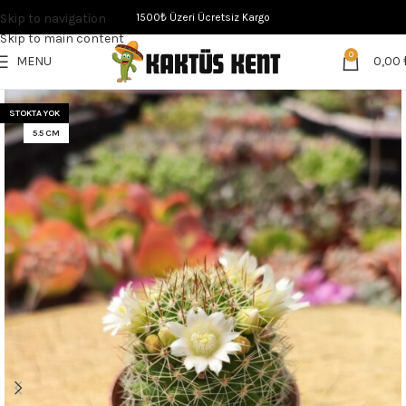
Skip to navigation
1500₺ Üzeri Ücretsiz Kargo
Skip to main content
0
MENU
0,00
STOKTA YOK
5.5 CM