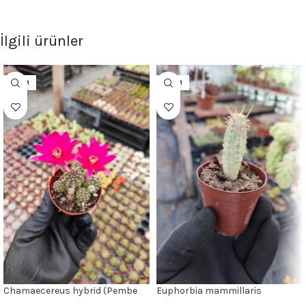
İlgili ürünler
5.5CM
5.5CM
Chamaecereus hybrid (Pembe
Euphorbia mammillaris
Çiçek)
variegata