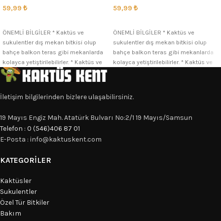
59,99
₺
59,99
₺
SEÇENEKLER
SEÇENEKLER
ÖNEMLİ BİLGİLER * Kaktüs ve
ÖNEMLİ BİLGİLER * Kaktüs ve
sukulentler dış mekan bitkisi olup
sukulentler dış mekan bitkisi olup
bahçe balkon teras gibi mekanlarda
bahçe balkon teras gibi mekanlarda
kolayca yetiştirilebilirler. * Kaktüs ve
kolayca yetiştirilebilirler. * Kaktüs ve
İletişim bilgilerinden bizlere ulaşabilirsiniz.
19 Mayıs Engiz Mah. Atatürk Bulvarı No:2/1 19 Mayıs/Samsun
Telefon : 0 (546)406 87 01
E-Posta : info@kaktuskent.com
KATEGORILER
Kaktüsler
Sukulentler
Özel Tür Bitkiler
Bakım