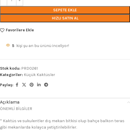
SEPETE EKLE
HIZLI SATIN AL
Favorilere Ekle
5
kişi şu an bu ürünü inceliyor!
Stok kodu:
PRD0261
Kategoriler:
Küçük Kaktüsler
Paylaş:
Açıklama
ÖNEMLİ BİLGİLER
* Kaktüs ve sukulentler dış mekan bitkisi olup bahçe balkon teras
gibi mekanlarda kolayca yetiştirilebilirler.