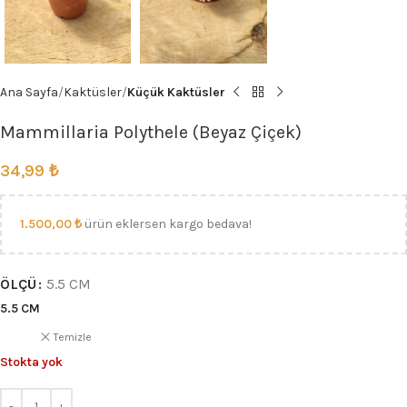
Ana Sayfa
Kaktüsler
Küçük Kaktüsler
Mammillaria Polythele (Beyaz Çiçek)
34,99
₺
1.500,00
₺
ürün eklersen kargo bedava!
ÖLÇÜ
5.5 CM
5.5 CM
Temizle
Stokta yok