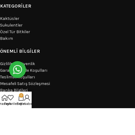
KATEGORILER
Kaktüsler
Sukulentler
Özel Tür Bitkiler
Bakım
ÖNEMLI BILGILER
Gizlilik ve Güvenlik
Garanti ve İade Koşulları
Teslimat Koşulları
Mesafeli Satış Sözleşmesi
Banka Bilgileri
0
Sipariş Takibi
nasayfa
Favorilerim
Sepet
Hesabım
BLOG