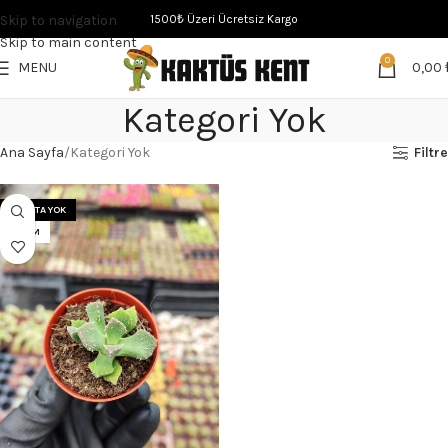
Skip to navigation
1500₺ Üzeri Ücretsiz Kargo
Skip to main content
0
MENU
0,00
Kategori Yok
Ana Sayfa
Kategori Yok
Filtre
STOKTA YOK
5.5 CM