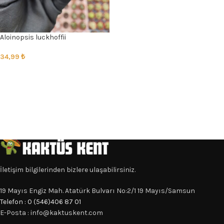
Aloinopsis luckhoffii
34,99
₺
SEÇENEKLER
İletişim bilgilerinden bizlere ulaşabilirsiniz.
19 Mayıs Engiz Mah. Atatürk Bulvarı No:2/1 19 Mayıs/Samsun
Telefon : 0 (546)406 87 01
E-Posta : info@kaktuskent.com