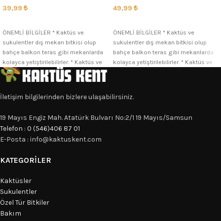
39,99
₺
49,99
₺
SEÇENEKLER
SEÇENEKLER
ÖNEMLİ BİLGİLER * Kaktüs ve
ÖNEMLİ BİLGİLER * Kaktüs ve
sukulentler dış mekan bitkisi olup
sukulentler dış mekan bitkisi olup
bahçe balkon teras gibi mekanlarda
bahçe balkon teras gibi mekanlarda
kolayca yetiştirilebilirler. * Kaktüs ve
kolayca yetiştirilebilirler. * Kaktüs ve
İletişim bilgilerinden bizlere ulaşabilirsiniz.
19 Mayıs Engiz Mah. Atatürk Bulvarı No:2/1 19 Mayıs/Samsun
Telefon : 0 (546)406 87 01
E-Posta : info@kaktuskent.com
KATEGORILER
Kaktüsler
Sukulentler
Özel Tür Bitkiler
Bakım