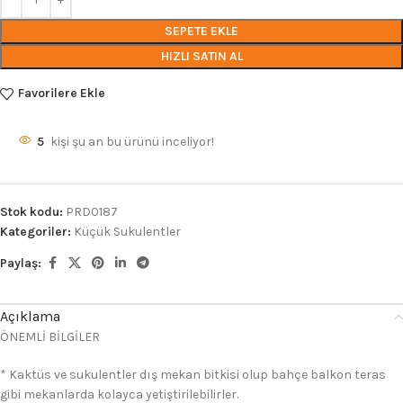
SEPETE EKLE
HIZLI SATIN AL
Favorilere Ekle
5
kişi şu an bu ürünü inceliyor!
Stok kodu:
PRD0187
Kategoriler:
Küçük Sukulentler
Paylaş:
Açıklama
ÖNEMLİ BİLGİLER
* Kaktüs ve sukulentler dış mekan bitkisi olup bahçe balkon teras
gibi mekanlarda kolayca yetiştirilebilirler.