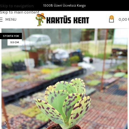
Skip to navigation
1500₺ Üzeri Ücretsiz Kargo
Skip to main content
0
MENU
0,00
STOKTA YOK
5.5 CM