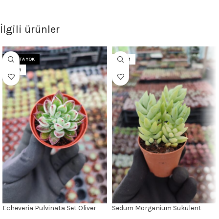
İlgili ürünler
STOKTA YOK
5.5CM
5.5CM
Echeveria Pulvinata Set Oliver
Sedum Morganium Sukulent
(Sarkan Tür)