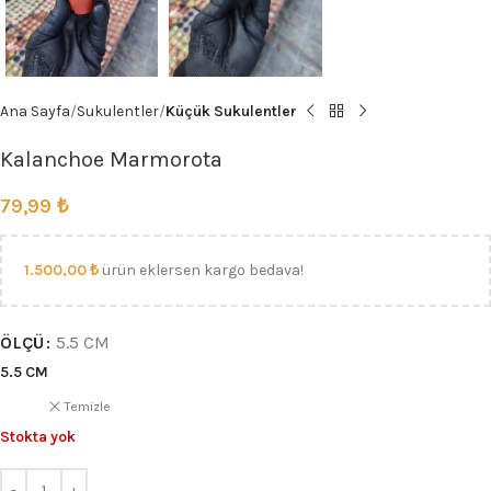
Ana Sayfa
Sukulentler
Küçük Sukulentler
Kalanchoe Marmorota
79,99
₺
1.500,00
₺
ürün eklersen kargo bedava!
ÖLÇÜ
5.5 CM
5.5 CM
Temizle
Stokta yok