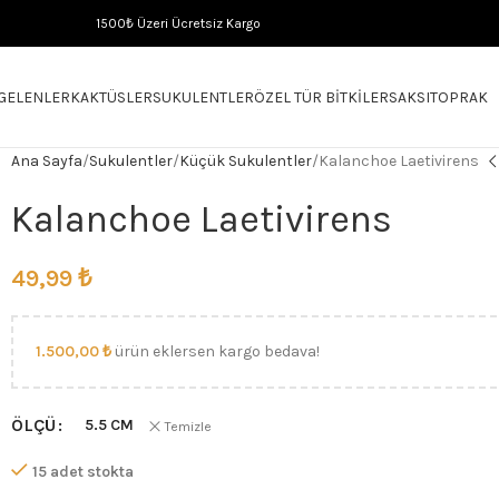
1500₺ Üzeri Ücretsiz Kargo
 GELENLER
KAKTÜSLER
SUKULENTLER
ÖZEL TÜR BITKILER
SAKSI
TOPRAK
Ana Sayfa
Sukulentler
Küçük Sukulentler
Kalanchoe Laetivirens
Kalanchoe Laetivirens
49,99
₺
1.500,00
₺
ürün eklersen kargo bedava!
ÖLÇÜ
5.5 CM
Temizle
15 adet stokta