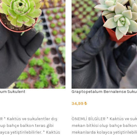
eum Sukulent
Graptopetalum Bernalense Suku
34,99
₺
SEÇENEKLER
 * Kaktüs ve sukulentler dış
ÖNEMLİ BİLGİLER * Kaktüs ve suk
lup bahçe balkon teras gibi
mekan bitkisi olup bahçe balkon 
ca yetiştirilebilirler. * Kaktüs
mekanlarda kolayca yetiştirilebili