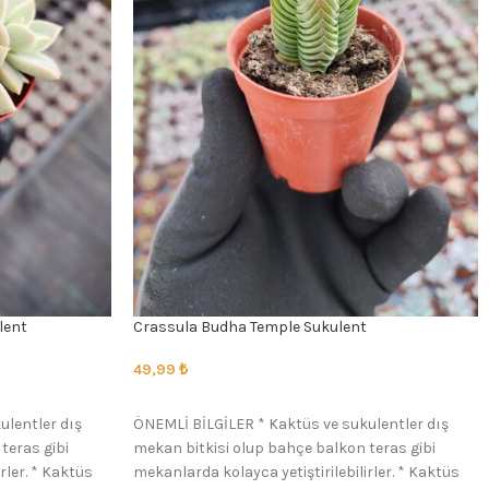
lent
Crassula Budha Temple Sukulent
49,99
₺
SEÇENEKLER
ulentler dış
ÖNEMLİ BİLGİLER * Kaktüs ve sukulentler dış
teras gibi
mekan bitkisi olup bahçe balkon teras gibi
rler. * Kaktüs
mekanlarda kolayca yetiştirilebilirler. * Kaktüs