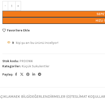
SEPE
HIZLI 
Favorilere Ekle
9
kişi şu an bu ürünü inceliyor!
Stok kodu:
PRD0166
Kategoriler:
Küçük Sukulentler
Paylaş:
AÇIKLAMA
EK BILGI
DEĞERLENDIRMELER (0)
TESLIMAT KOŞULLAR