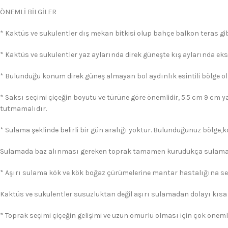
ÖNEMLİ BİLGİLER
* Kaktüs ve sukulentler dış mekan bitkisi olup bahçe balkon teras gibi
* Kaktüs ve sukulentler yaz aylarında direk güneşte kış aylarında eks
* Bulunduğu konum direk güneş almayan bol aydınlık esintili bölge ol
* Saksı seçimi çiçeğin boyutu ve türüne göre önemlidir, 5.5 cm 9 cm y
tutmamalıdır.
* Sulama şeklinde belirli bir gün aralığı yoktur. Bulunduğunuz bölge,
Sulamada baz alınması gereken toprak tamamen kurudukça sulama 
* Aşırı sulama kök ve kök boğaz çürümelerine mantar hastalığına s
Kaktüs ve sukulentler susuzluktan değil aşırı sulamadan dolayı kısa
* Toprak seçimi çiçeğin gelişimi ve uzun ömürlü olması için çok önemli