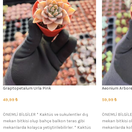
Graptopetalum Urla Pink
Aeonium Arbor
49,99
₺
59,99
₺
SEÇENEKLER
SEÇENEKLER
ÖNEMLİ BİLGİLER * Kaktüs ve sukulentler dış
ÖNEMLİ BİLGİLER
mekan bitkisi olup bahçe balkon teras gibi
mekan bitkisi o
mekanlarda kolayca yetiştirilebilirler. * Kaktüs
mekanlarda kolay