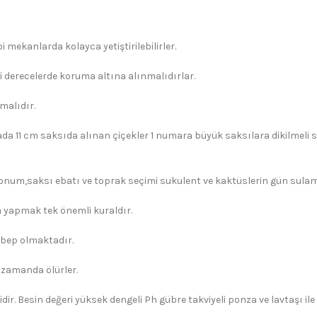
 mekanlarda kolayca yetiştirilebilirler.
i derecelerde koruma altına alınmalıdırlar.
malıdır.
ada 11 cm saksıda alınan çiçekler 1 numara büyük saksılara dikilmeli s
konum,saksı ebatı ve toprak seçimi sukulent ve kaktüslerin gün sulama 
yapmak tek önemli kuraldır.
ebep olmaktadır.
 zamanda ölürler.
dir. Besin değeri yüksek dengeli Ph gübre takviyeli ponza ve lavtaşı il