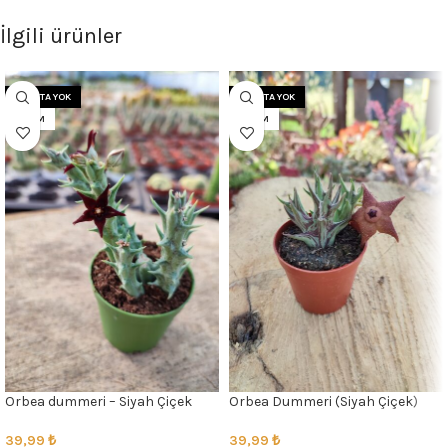
İlgili ürünler
STOKTA YOK
STOKTA YOK
5.5 CM
5.5 CM
Orbea dummeri – Siyah Çiçek
Orbea Dummeri (Siyah Çiçek)
39,99
₺
39,99
₺