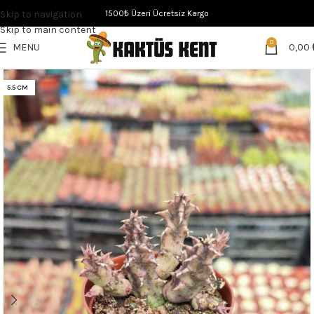
Skip to navigation
1500₺ Üzeri Ücretsiz Kargo
Skip to main content
0
MENU
0,00
5.5 CM