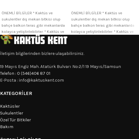
SEÇENEKLER
SEÇENEKLER
ÖNEMLİ BİLGİLER * Kaktüs ve
ÖNEMLİ BİLGİLER * Kaktüs ve
sukulentler dış mekan bitkisi olup
sukulentler dış mekan bitkisi olup
bahçe balkon teras gibi mekanlarda
bahçe balkon teras gibi mekanlarda
kolayca yetiştirilebilirler. * Kaktüs ve
kolayca yetiştirilebilirler. * Kaktüs ve
İletişim bilgilerinden bizlere ulaşabilirsiniz.
19 Mayıs Engiz Mah. Atatürk Bulvarı No:2/1 19 Mayıs/Samsun
Telefon : 0 (546)406 87 01
E-Posta : info@kaktuskent.com
KATEGORILER
Kaktüsler
Sukulentler
Özel Tür Bitkiler
Bakım