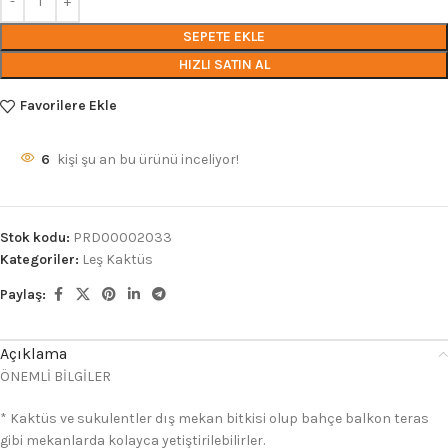
SEPETE EKLE
HIZLI SATIN AL
Favorilere Ekle
6
kişi şu an bu ürünü inceliyor!
Stok kodu:
PRD00002033
Kategoriler:
Leş Kaktüs
Paylaş:
Açıklama
ÖNEMLİ BİLGİLER
* Kaktüs ve sukulentler dış mekan bitkisi olup bahçe balkon teras
gibi mekanlarda kolayca yetiştirilebilirler.