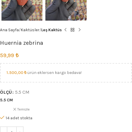
Ana Sayfa
Kaktüsler
Leş Kaktüs
Huernia zebrina
59,99
₺
1.500,00
₺
ürün eklersen kargo bedava!
ÖLÇÜ
5.5 CM
5.5 CM
Temizle
14 adet stokta