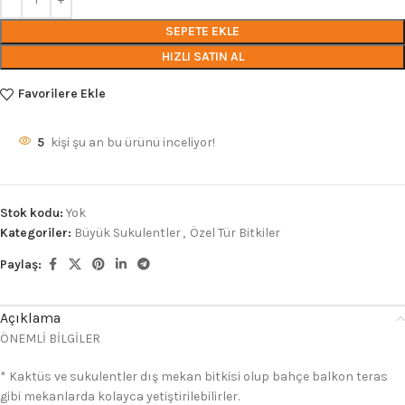
SEPETE EKLE
HIZLI SATIN AL
Favorilere Ekle
5
kişi şu an bu ürünü inceliyor!
Stok kodu:
Yok
Kategoriler:
Büyük Sukulentler
,
Özel Tür Bitkiler
Paylaş:
Açıklama
ÖNEMLİ BİLGİLER
* Kaktüs ve sukulentler dış mekan bitkisi olup bahçe balkon teras
gibi mekanlarda kolayca yetiştirilebilirler.