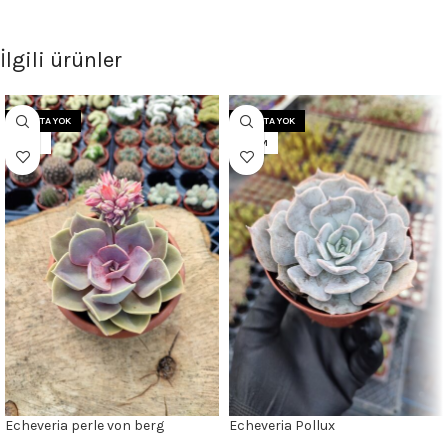
İlgili ürünler
STOKTA YOK
STOKTA YOK
12CM
8.5CM
Echeveria perle von berg
Echeveria Pollux