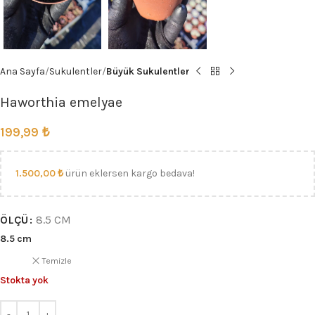
Ana Sayfa
Sukulentler
Büyük Sukulentler
Haworthia emelyae
199,99
₺
1.500,00
₺
ürün eklersen kargo bedava!
ÖLÇÜ
8.5 CM
8.5 cm
Temizle
Stokta yok