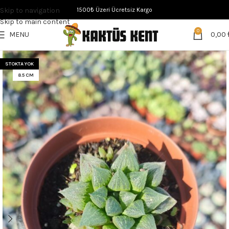
Skip to navigation
1500₺ Üzeri Ücretsiz Kargo
Skip to main content
0
MENU
0,00
STOKTA YOK
8.5 CM