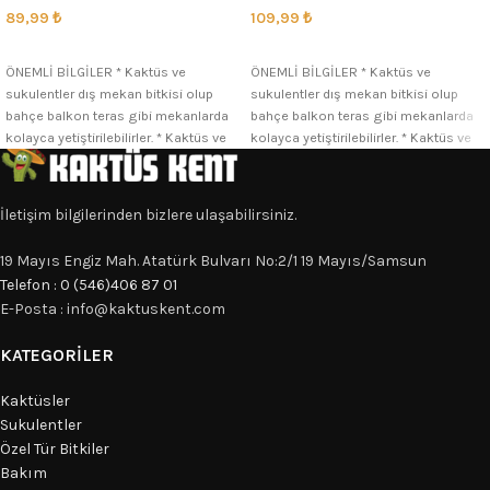
89,99
₺
109,99
₺
SEÇENEKLER
SEÇENEKLER
ÖNEMLİ BİLGİLER * Kaktüs ve
ÖNEMLİ BİLGİLER * Kaktüs ve
sukulentler dış mekan bitkisi olup
sukulentler dış mekan bitkisi olup
bahçe balkon teras gibi mekanlarda
bahçe balkon teras gibi mekanlarda
kolayca yetiştirilebilirler. * Kaktüs ve
kolayca yetiştirilebilirler. * Kaktüs ve
İletişim bilgilerinden bizlere ulaşabilirsiniz.
19 Mayıs Engiz Mah. Atatürk Bulvarı No:2/1 19 Mayıs/Samsun
Telefon : 0 (546)406 87 01
E-Posta : info@kaktuskent.com
KATEGORILER
Kaktüsler
Sukulentler
Özel Tür Bitkiler
Bakım