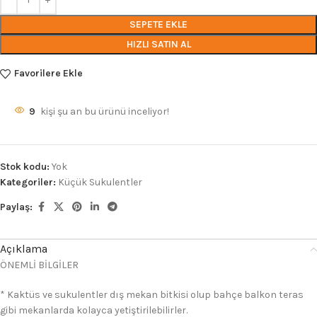
SEPETE EKLE
HIZLI SATIN AL
Favorilere Ekle
9
kişi şu an bu ürünü inceliyor!
Stok kodu:
Yok
Kategoriler:
Küçük Sukulentler
Paylaş:
Açıklama
ÖNEMLİ BİLGİLER
* Kaktüs ve sukulentler dış mekan bitkisi olup bahçe balkon teras
gibi mekanlarda kolayca yetiştirilebilirler.