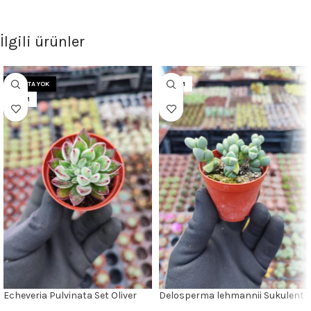
İlgili ürünler
STOKTA YOK
5.5CM
5.5CM
Echeveria Pulvinata Set Oliver
Delosperma lehmannii Sukulent