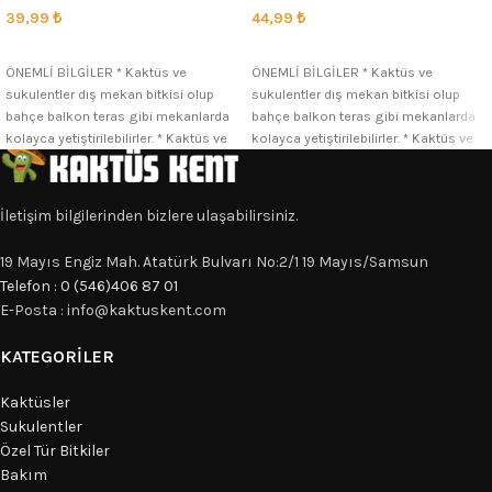
39,99
₺
44,99
₺
SEÇENEKLER
SEÇENEKLER
ÖNEMLİ BİLGİLER * Kaktüs ve
ÖNEMLİ BİLGİLER * Kaktüs ve
sukulentler dış mekan bitkisi olup
sukulentler dış mekan bitkisi olup
bahçe balkon teras gibi mekanlarda
bahçe balkon teras gibi mekanlarda
kolayca yetiştirilebilirler. * Kaktüs ve
kolayca yetiştirilebilirler. * Kaktüs ve
İletişim bilgilerinden bizlere ulaşabilirsiniz.
19 Mayıs Engiz Mah. Atatürk Bulvarı No:2/1 19 Mayıs/Samsun
Telefon : 0 (546)406 87 01
E-Posta : info@kaktuskent.com
KATEGORILER
Kaktüsler
Sukulentler
Özel Tür Bitkiler
Bakım