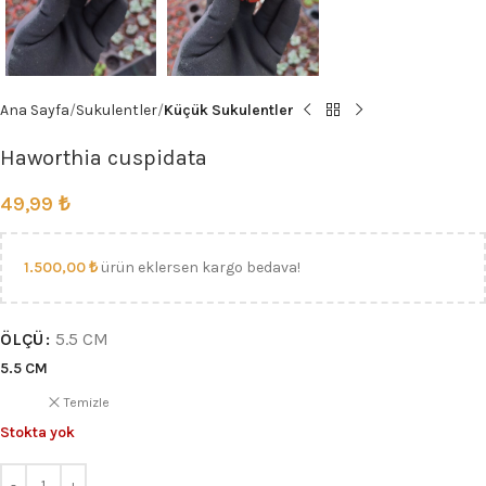
Ana Sayfa
Sukulentler
Küçük Sukulentler
Haworthia cuspidata
49,99
₺
1.500,00
₺
ürün eklersen kargo bedava!
ÖLÇÜ
5.5 CM
5.5 CM
Temizle
Stokta yok