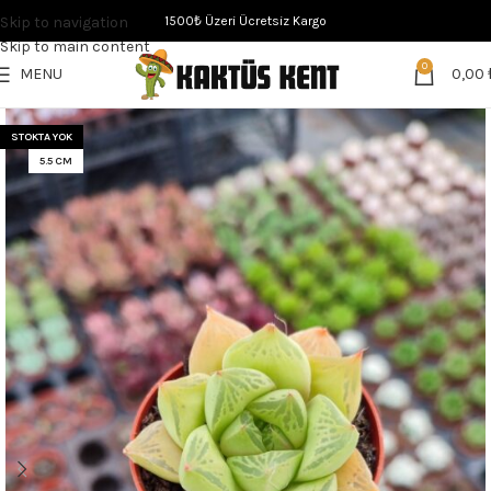
Skip to navigation
1500₺ Üzeri Ücretsiz Kargo
Skip to main content
0
MENU
0,00
STOKTA YOK
5.5 CM