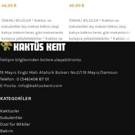
44,99
₺
49,99
₺
SEÇENEKLER
SEÇENEKLER
ÖNEMLİ BİLGİLER * Kaktüs ve
ÖNEMLİ BİLGİLER * Kaktüs ve
sukulentler dış mekan bitkisi olup
sukulentler dış mekan bitkisi olup
bahçe balkon teras gibi mekanlarda
bahçe balkon teras gibi mekanlarda
kolayca yetiştirilebilirler. * Kaktüs ve
kolayca yetiştirilebilirler. * Kaktüs ve
İletişim bilgilerinden bizlere ulaşabilirsiniz.
19 Mayıs Engiz Mah. Atatürk Bulvarı No:2/1 19 Mayıs/Samsun
Telefon : 0 (546)406 87 01
E-Posta : info@kaktuskent.com
KATEGORILER
Kaktüsler
Sukulentler
Özel Tür Bitkiler
Bakım