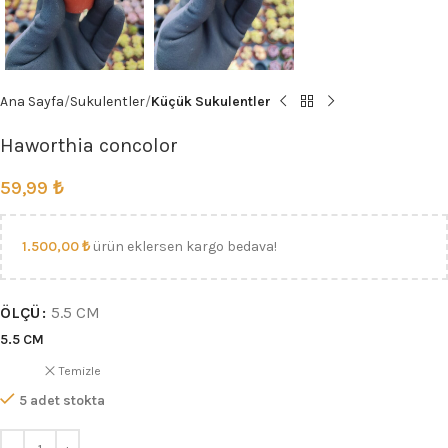
Ana Sayfa
Sukulentler
Küçük Sukulentler
Haworthia concolor
59,99
₺
1.500,00
₺
ürün eklersen kargo bedava!
ÖLÇÜ
5.5 CM
5.5 CM
Temizle
5 adet stokta