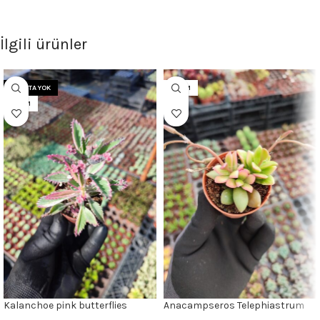
İlgili ürünler
STOKTA YOK
5.5CM
5.5CM
Kalanchoe pink butterflies
Anacampseros Telephiastrum
Pembe Gözyaşı
Sunrise