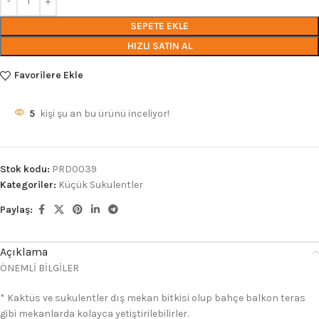
SEPETE EKLE
HIZLI SATIN AL
Favorilere Ekle
5
kişi şu an bu ürünü inceliyor!
Stok kodu:
PRD0039
Kategoriler:
Küçük Sukulentler
Paylaş:
Açıklama
ÖNEMLİ BİLGİLER
* Kaktüs ve sukulentler dış mekan bitkisi olup bahçe balkon teras
gibi mekanlarda kolayca yetiştirilebilirler.