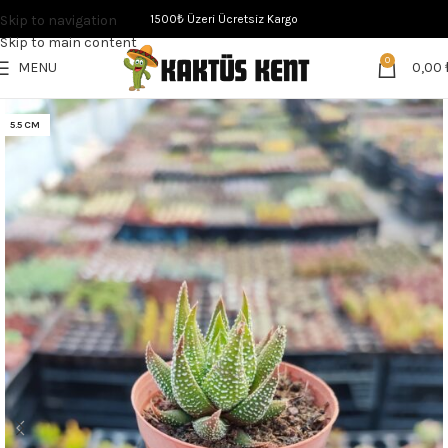
Skip to navigation
1500₺ Üzeri Ücretsiz Kargo
Skip to main content
0
MENU
0,00
5.5 CM