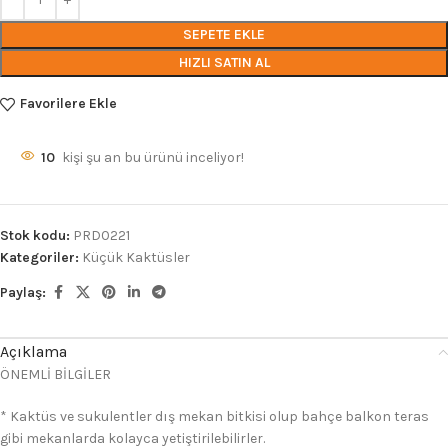
SEPETE EKLE
HIZLI SATIN AL
Favorilere Ekle
10
kişi şu an bu ürünü inceliyor!
Stok kodu:
PRD0221
Kategoriler:
Küçük Kaktüsler
Paylaş:
Açıklama
ÖNEMLİ BİLGİLER
* Kaktüs ve sukulentler dış mekan bitkisi olup bahçe balkon teras
gibi mekanlarda kolayca yetiştirilebilirler.