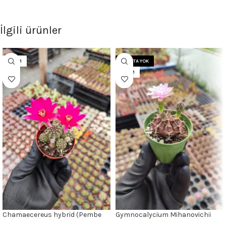
İlgili ürünler
5.5CM
STOKTA YOK
5.5CM
Chamaecereus hybrid (Pembe
Gymnocalycium Mihanovichii
Çiçek)
Kaktüs