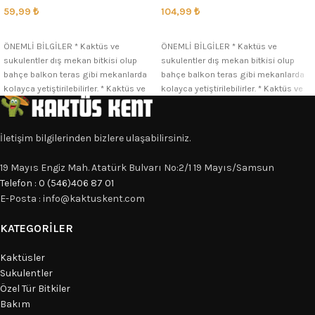
59,99
₺
104,99
₺
SEÇENEKLER
SEÇENEKLER
ÖNEMLİ BİLGİLER * Kaktüs ve
ÖNEMLİ BİLGİLER * Kaktüs ve
sukulentler dış mekan bitkisi olup
sukulentler dış mekan bitkisi olup
bahçe balkon teras gibi mekanlarda
bahçe balkon teras gibi mekanlarda
kolayca yetiştirilebilirler. * Kaktüs ve
kolayca yetiştirilebilirler. * Kaktüs ve
İletişim bilgilerinden bizlere ulaşabilirsiniz.
19 Mayıs Engiz Mah. Atatürk Bulvarı No:2/1 19 Mayıs/Samsun
Telefon : 0 (546)406 87 01
E-Posta : info@kaktuskent.com
KATEGORILER
Kaktüsler
Sukulentler
Özel Tür Bitkiler
Bakım