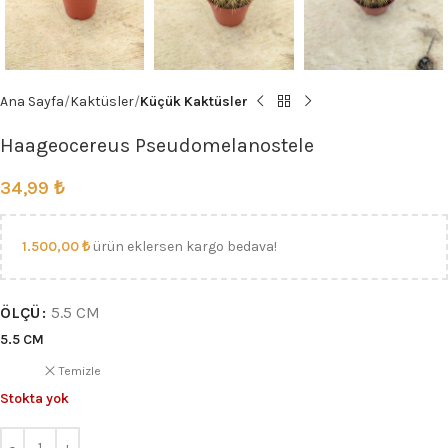
Ana Sayfa
Kaktüsler
Küçük Kaktüsler
Haageocereus Pseudomelanostele
34,99
₺
1.500,00
₺
ürün eklersen kargo bedava!
ÖLÇÜ
5.5 CM
5.5 CM
Temizle
Stokta yok