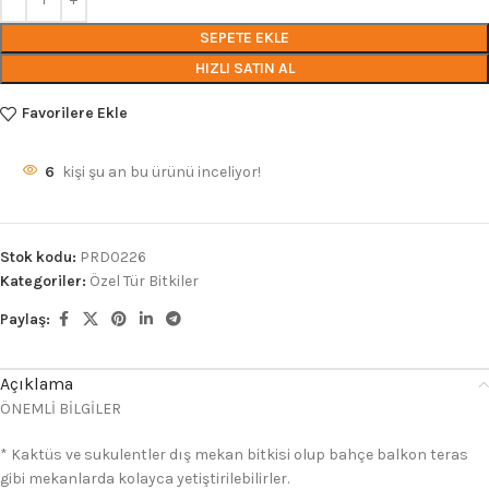
SEPETE EKLE
HIZLI SATIN AL
Favorilere Ekle
6
kişi şu an bu ürünü inceliyor!
Stok kodu:
PRD0226
Kategoriler:
Özel Tür Bitkiler
Paylaş:
Açıklama
ÖNEMLİ BİLGİLER
* Kaktüs ve sukulentler dış mekan bitkisi olup bahçe balkon teras
gibi mekanlarda kolayca yetiştirilebilirler.