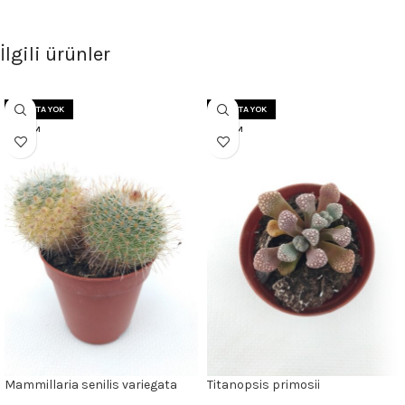
İlgili ürünler
STOKTA YOK
STOKTA YOK
5.5 CM
5.5 CM
Mammillaria senilis variegata
Titanopsis primosii