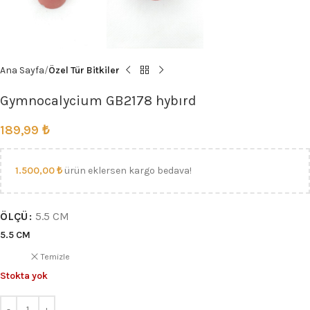
Ana Sayfa
Özel Tür Bitkiler
Gymnocalycium GB2178 hybırd
189,99
₺
1.500,00
₺
ürün eklersen kargo bedava!
ÖLÇÜ
5.5 CM
5.5 CM
Temizle
Stokta yok