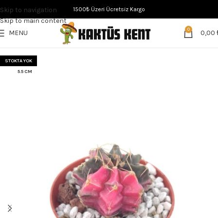
Skip to navigation
1500₺ Üzeri Ücretsiz Kargo
Skip to main content
0
MENU
0,00
STOKTA YOK
5.5 CM