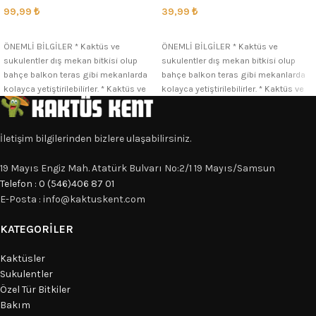
99,99
₺
39,99
₺
SEÇENEKLER
SEÇENEKLER
ÖNEMLİ BİLGİLER * Kaktüs ve
ÖNEMLİ BİLGİLER * Kaktüs ve
sukulentler dış mekan bitkisi olup
sukulentler dış mekan bitkisi olup
bahçe balkon teras gibi mekanlarda
bahçe balkon teras gibi mekanlarda
kolayca yetiştirilebilirler. * Kaktüs ve
kolayca yetiştirilebilirler. * Kaktüs ve
İletişim bilgilerinden bizlere ulaşabilirsiniz.
19 Mayıs Engiz Mah. Atatürk Bulvarı No:2/1 19 Mayıs/Samsun
Telefon : 0 (546)406 87 01
E-Posta : info@kaktuskent.com
KATEGORILER
Kaktüsler
Sukulentler
Özel Tür Bitkiler
Bakım