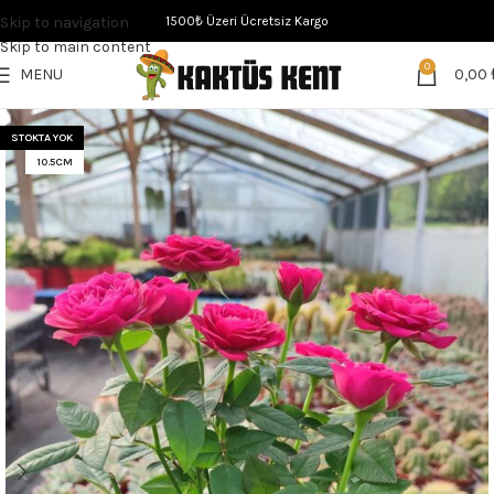
Skip to navigation
1500₺ Üzeri Ücretsiz Kargo
Skip to main content
0
MENU
0,00
STOKTA YOK
10.5CM