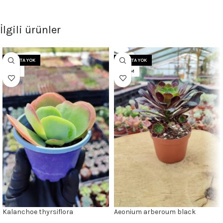
İlgili ürünler
STOKTA YOK
STOKTA YOK
8 CM
8.5 CM
Kalanchoe thyrsiflora
Aeonium arberoum black