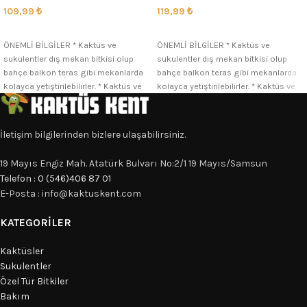
109,99
₺
119,99
₺
SEÇENEKLER
SEÇENEKLER
ÖNEMLİ BİLGİLER * Kaktüs ve
ÖNEMLİ BİLGİLER * Kaktüs ve
sukulentler dış mekan bitkisi olup
sukulentler dış mekan bitkisi olup
bahçe balkon teras gibi mekanlarda
bahçe balkon teras gibi mekanlarda
kolayca yetiştirilebilirler. * Kaktüs ve
kolayca yetiştirilebilirler. * Kaktüs ve
İletişim bilgilerinden bizlere ulaşabilirsiniz.
19 Mayıs Engiz Mah. Atatürk Bulvarı No:2/1 19 Mayıs/Samsun
Telefon : 0 (546)406 87 01
E-Posta : info@kaktuskent.com
KATEGORILER
Kaktüsler
Sukulentler
Özel Tür Bitkiler
Bakım