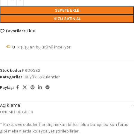
SEPETE EKLE
HIZLI SATIN AL
Favorilere Ekle
8
kişi şu an bu ürünü inceliyor!
Stok kodu:
PRD0532
Kategoriler:
Büyük Sukulentler
Paylaş:
Açıklama
ÖNEMLİ BİLGİLER
* Kaktüs ve sukulentler dış mekan bitkisi olup bahçe balkon teras
gibi mekanlarda kolayca yetiştirilebilirler.