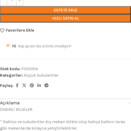
SEPETE EKLE
HIZLI SATIN AL
Favorilere Ekle
10
kişi şu an bu ürünü inceliyor!
Stok kodu:
P000104
Kategoriler:
Küçük Sukulentler
Paylaş:
Açıklama
ÖNEMLİ BİLGİLER
* Kaktüs ve sukulentler dış mekan bitkisi olup bahçe balkon teras
gibi mekanlarda kolayca yetiştirilebilirler.