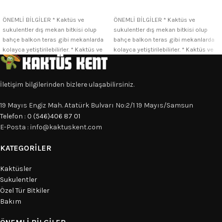
SEÇENEKLER
SEÇENEKLER
ÖNEMLİ BİLGİLER * Kaktüs ve
ÖNEMLİ BİLGİLER * Kaktüs ve
sukulentler dış mekan bitkisi olup
sukulentler dış mekan bitkisi olup
bahçe balkon teras gibi mekanlarda
bahçe balkon teras gibi mekanlarda
kolayca yetiştirilebilirler. * Kaktüs ve
kolayca yetiştirilebilirler. * Kaktüs ve
İletişim bilgilerinden bizlere ulaşabilirsiniz.
19 Mayıs Engiz Mah. Atatürk Bulvarı No:2/1 19 Mayıs/Samsun
Telefon : 0 (546)406 87 01
E-Posta : info@kaktuskent.com
KATEGORILER
Kaktüsler
Sukulentler
Özel Tür Bitkiler
Bakım