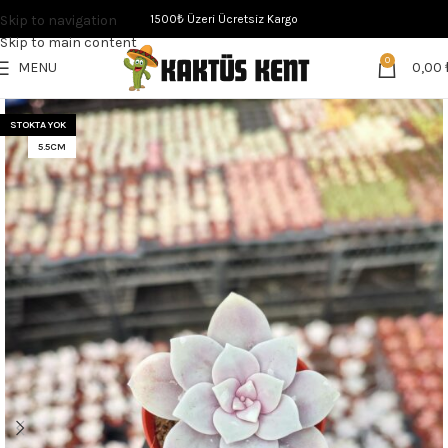
Skip to navigation
1500₺ Üzeri Ücretsiz Kargo
Skip to main content
0
MENU
0,00
STOKTA YOK
5.5CM