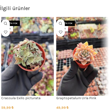
İlgili ürünler
STOKTA YOK
STOKTA YOK
5.5CM
5.5CM
Crassula Exilis picturata
Graptopetalum Urla Pink
59,99
₺
49,99
₺