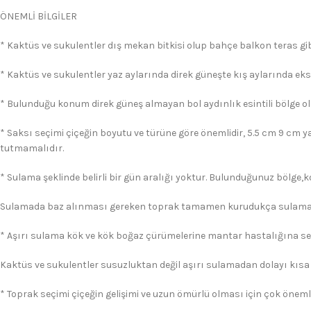
ÖNEMLİ BİLGİLER
* Kaktüs ve sukulentler dış mekan bitkisi olup bahçe balkon teras gibi
* Kaktüs ve sukulentler yaz aylarında direk güneşte kış aylarında eks
* Bulunduğu konum direk güneş almayan bol aydınlık esintili bölge ol
* Saksı seçimi çiçeğin boyutu ve türüne göre önemlidir, 5.5 cm 9 cm y
tutmamalıdır.
* Sulama şeklinde belirli bir gün aralığı yoktur. Bulunduğunuz bölge,
Sulamada baz alınması gereken toprak tamamen kurudukça sulama 
* Aşırı sulama kök ve kök boğaz çürümelerine mantar hastalığına s
Kaktüs ve sukulentler susuzluktan değil aşırı sulamadan dolayı kısa
* Toprak seçimi çiçeğin gelişimi ve uzun ömürlü olması için çok önemli