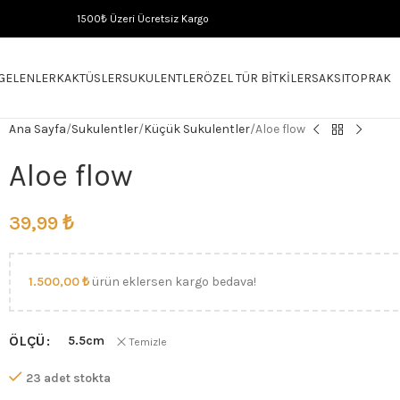
1500₺ Üzeri Ücretsiz Kargo
 GELENLER
KAKTÜSLER
SUKULENTLER
ÖZEL TÜR BITKILER
SAKSI
TOPRAK
Ana Sayfa
Sukulentler
Küçük Sukulentler
Aloe flow
Aloe flow
39,99
₺
1.500,00
₺
ürün eklersen kargo bedava!
ÖLÇÜ
5.5cm
Temizle
23 adet stokta