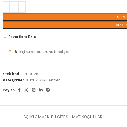
SEPE
HIZLI 
Favorilere Ekle
8
kişi şu an bu ürünü inceliyor!
Stok kodu:
P00026
Kategoriler:
Küçük Sukulentler
Paylaş:
AÇIKLAMA
EK BILGI
TESLIMAT KOŞULLARI