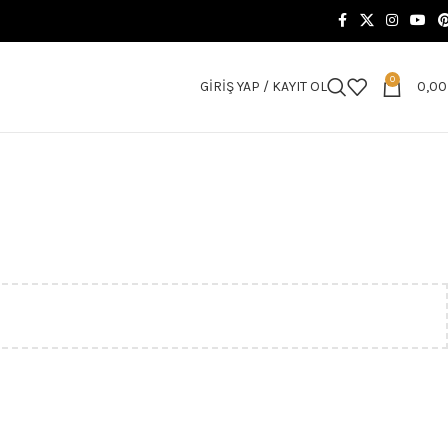
0
GIRIŞ YAP / KAYIT OL
0,0