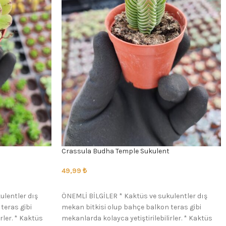
Crassula Budha Temple Sukulent
49,99
₺
SEÇENEKLER
ulentler dış
ÖNEMLİ BİLGİLER * Kaktüs ve sukulentler dış
teras gibi
mekan bitkisi olup bahçe balkon teras gibi
rler. * Kaktüs
mekanlarda kolayca yetiştirilebilirler. * Kaktüs