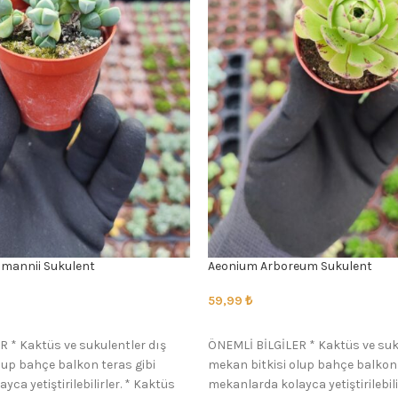
mannii Sukulent
Aeonium Arboreum Sukulent
59,99
₺
SEÇENEKLER
 * Kaktüs ve sukulentler dış
ÖNEMLİ BİLGİLER * Kaktüs ve suk
lup bahçe balkon teras gibi
mekan bitkisi olup bahçe balkon 
ca yetiştirilebilirler. * Kaktüs
mekanlarda kolayca yetiştirilebili