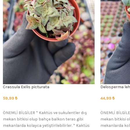
Crassula Exilis picturata
Delosperma leh
59,99
₺
44,99
₺
SEÇENEKLER
SEÇENEKLER
ÖNEMLİ BİLGİLER * Kaktüs ve sukulentler dış
ÖNEMLİ BİLGİLER
mekan bitkisi olup bahçe balkon teras gibi
mekan bitkisi o
mekanlarda kolayca yetiştirilebilirler. * Kaktüs
mekanlarda kolay