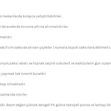
 mekanlarda kolayca yetiştirilebilirler.
i derecelerde koruma altına alınmalıdırlar.
malıdır.
ada 11 cm saksıda alınan çiçekler 1 numara büyük saksılara dikilmeli s
konum,saksı ebatı ve toprak seçimi sukulent ve kaktüslerin gün sulama 
yapmak tek önemli kuraldır.
ebep olmaktadır.
 zamanda ölürler.
dir. Besin değeri yüksek dengeli Ph gübre takviyeli ponza ve lavtaşı il