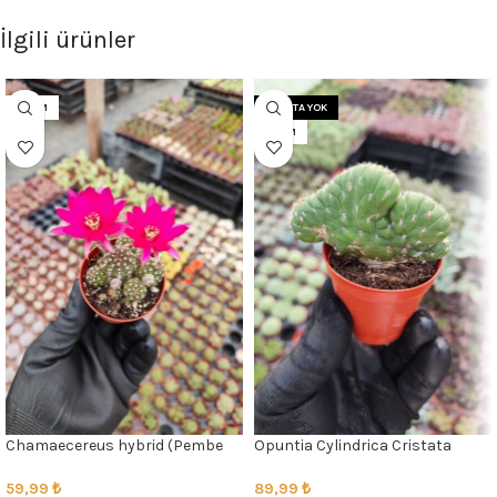
İlgili ürünler
5.5CM
STOKTA YOK
5.5CM
Chamaecereus hybrid (Pembe
Opuntia Cylindrica Cristata
Çiçek)
89,99
₺
59,99
₺