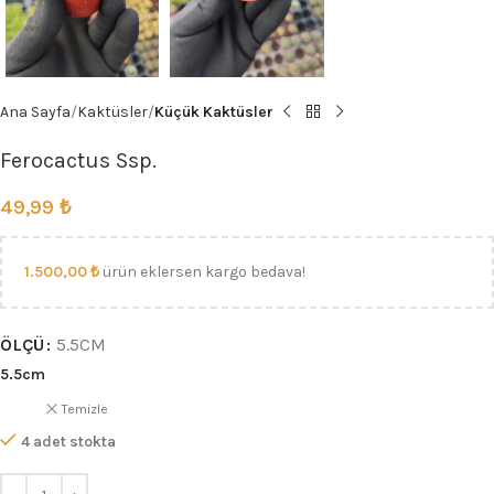
Ana Sayfa
Kaktüsler
Küçük Kaktüsler
Ferocactus Ssp.
49,99
₺
1.500,00
₺
ürün eklersen kargo bedava!
ÖLÇÜ
5.5CM
5.5cm
Temizle
4 adet stokta