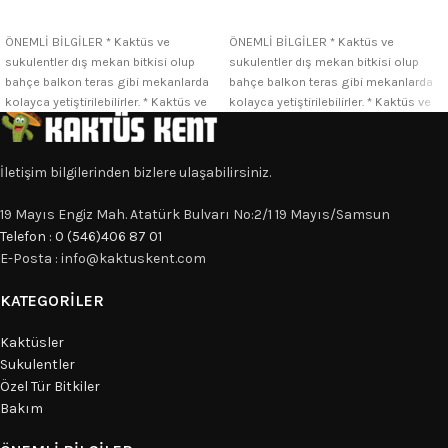
SEÇENEKLER
SEÇENEKLER
ÖNEMLİ BİLGİLER * Kaktüs ve
ÖNEMLİ BİLGİLER * Kaktüs ve
sukulentler dış mekan bitkisi olup
sukulentler dış mekan bitkisi olup
bahçe balkon teras gibi mekanlarda
bahçe balkon teras gibi mekanlarda
kolayca yetiştirilebilirler. * Kaktüs ve
kolayca yetiştirilebilirler. * Kaktüs ve
İletişim bilgilerinden bizlere ulaşabilirsiniz.
19 Mayıs Engiz Mah. Atatürk Bulvarı No:2/1 19 Mayıs/Samsun
Telefon : 0 (546)406 87 01
E-Posta : info@kaktuskent.com
KATEGORILER
Kaktüsler
Sukulentler
Özel Tür Bitkiler
Bakım