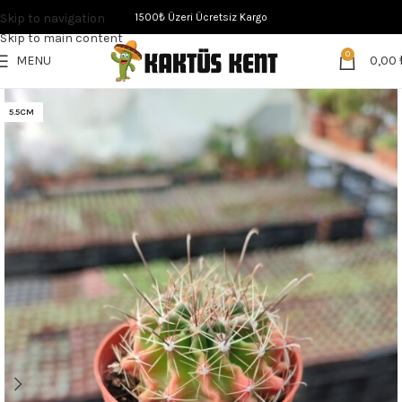
Skip to navigation
1500₺ Üzeri Ücretsiz Kargo
Skip to main content
0
MENU
0,00
5.5CM