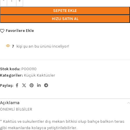
SEPETE EKLE
HIZLI SATIN AL
Favorilere Ekle
7
kişi şu an bu ürünü inceliyor!
Stok kodu:
P000110
Kategoriler:
Küçük Kaktüsler
Paylaş:
Açıklama
ÖNEMLİ BİLGİLER
* Kaktüs ve sukulentler dış mekan bitkisi olup bahçe balkon teras
gibi mekanlarda kolayca yetiştirilebilirler.