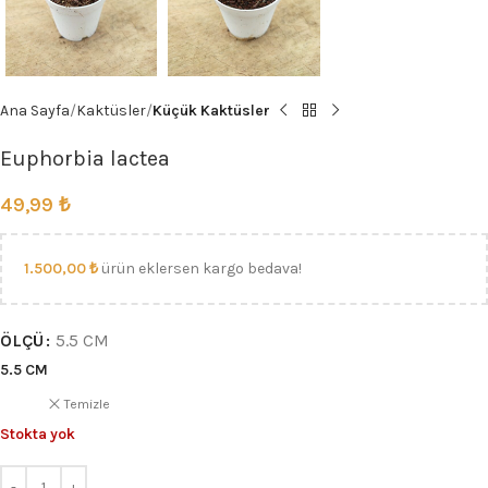
Ana Sayfa
Kaktüsler
Küçük Kaktüsler
Euphorbia lactea
49,99
₺
1.500,00
₺
ürün eklersen kargo bedava!
ÖLÇÜ
5.5 CM
5.5 CM
Temizle
Stokta yok