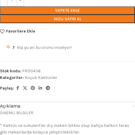
SEPETE EKLE
HIZLI SATIN AL
Favorilere Ekle
7
kişi şu an bu ürünü inceliyor!
Stok kodu:
PRD0436
Kategoriler:
Küçük Kaktüsler
Paylaş:
Açıklama
ÖNEMLİ BİLGİLER
* Kaktüs ve sukulentler dış mekan bitkisi olup bahçe balkon teras
gibi mekanlarda kolayca yetiştirilebilirler.