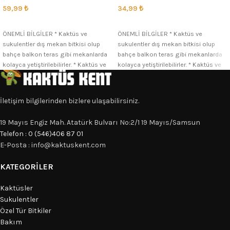
34,99
₺
59,99
₺
SEÇENEKLER
SEÇENEKLER
ÖNEMLİ BİLGİLER * Kaktüs ve
ÖNEMLİ BİLGİLER * Kaktüs ve
sukulentler dış mekan bitkisi olup
sukulentler dış mekan bitkisi olup
bahçe balkon teras gibi mekanlarda
bahçe balkon teras gibi mekanlarda
kolayca yetiştirilebilirler. * Kaktüs ve
kolayca yetiştirilebilirler. * Kaktüs ve
İletişim bilgilerinden bizlere ulaşabilirsiniz.
19 Mayıs Engiz Mah. Atatürk Bulvarı No:2/1 19 Mayıs/Samsun
Telefon : 0 (546)406 87 01
E-Posta : info@kaktuskent.com
KATEGORILER
Kaktüsler
Sukulentler
Özel Tür Bitkiler
Bakım