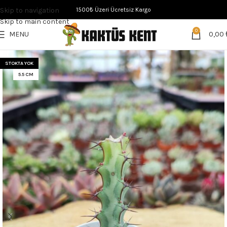
Skip to navigation
1500₺ Üzeri Ücretsiz Kargo
Skip to main content
0
MENU
0,00
STOKTA YOK
5.5 CM