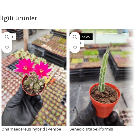
İlgili ürünler
5.5CM
STOKTA YOK
5.5CM
Chamaecereus hybrid (Pembe
Senecio stapeliiformis
Çiçek)