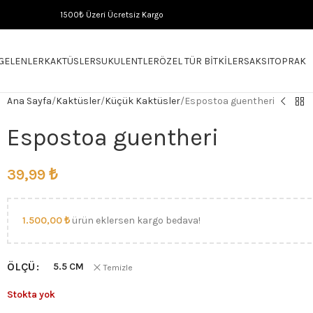
1500₺ Üzeri Ücretsiz Kargo
 GELENLER
KAKTÜSLER
SUKULENTLER
ÖZEL TÜR BITKILER
SAKSI
TOPRAK
Ana Sayfa
Kaktüsler
Küçük Kaktüsler
Espostoa guentheri
Espostoa guentheri
39,99
₺
1.500,00
₺
ürün eklersen kargo bedava!
ÖLÇÜ
5.5 CM
Temizle
Stokta yok