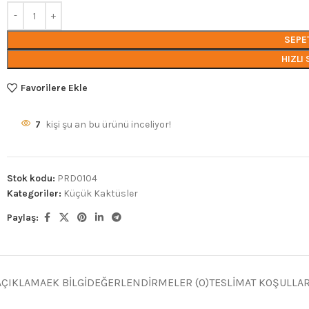
SEPE
HIZLI 
Favorilere Ekle
7
kişi şu an bu ürünü inceliyor!
Stok kodu:
PRD0104
Kategoriler:
Küçük Kaktüsler
Paylaş:
AÇIKLAMA
EK BILGI
DEĞERLENDIRMELER (0)
TESLIMAT KOŞULLAR