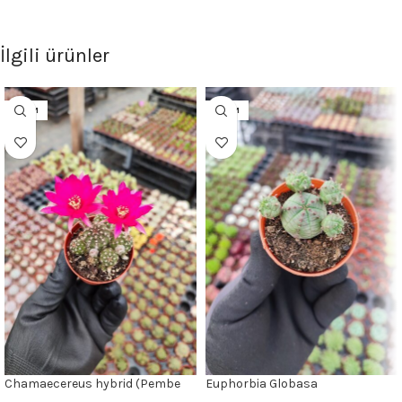
İlgili ürünler
5.5CM
5.5CM
Chamaecereus hybrid (Pembe
Euphorbia Globasa
Çiçek)