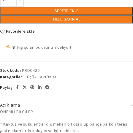
SEPETE EKLE
HIZLI SATIN AL
Favorilere Ekle
8
kişi şu an bu ürünü inceliyor!
Stok kodu:
PRD0425
Kategoriler:
Küçük Kaktüsler
Paylaş:
Açıklama
ÖNEMLİ BİLGİLER
* Kaktüs ve sukulentler dış mekan bitkisi olup bahçe balkon teras
gibi mekanlarda kolayca yetiştirilebilirler.