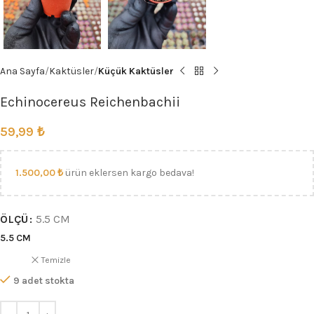
Ana Sayfa
Kaktüsler
Küçük Kaktüsler
Echinocereus Reichenbachii
59,99
₺
1.500,00
₺
ürün eklersen kargo bedava!
ÖLÇÜ
5.5 CM
5.5 CM
Temizle
9 adet stokta