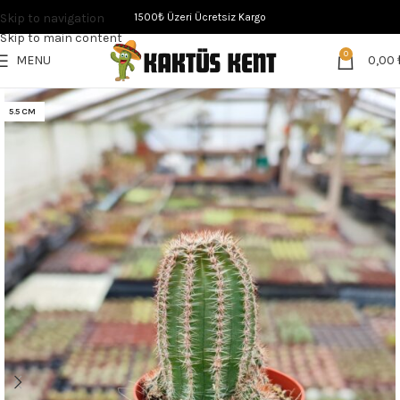
Skip to navigation
1500₺ Üzeri Ücretsiz Kargo
Skip to main content
0
MENU
0,00
5.5 CM