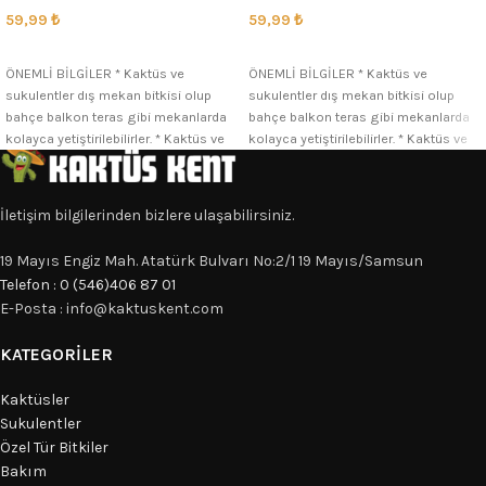
59,99
₺
59,99
₺
SEÇENEKLER
SEÇENEKLER
ÖNEMLİ BİLGİLER * Kaktüs ve
ÖNEMLİ BİLGİLER * Kaktüs ve
sukulentler dış mekan bitkisi olup
sukulentler dış mekan bitkisi olup
bahçe balkon teras gibi mekanlarda
bahçe balkon teras gibi mekanlarda
kolayca yetiştirilebilirler. * Kaktüs ve
kolayca yetiştirilebilirler. * Kaktüs ve
İletişim bilgilerinden bizlere ulaşabilirsiniz.
19 Mayıs Engiz Mah. Atatürk Bulvarı No:2/1 19 Mayıs/Samsun
Telefon : 0 (546)406 87 01
E-Posta : info@kaktuskent.com
KATEGORILER
Kaktüsler
Sukulentler
Özel Tür Bitkiler
Bakım