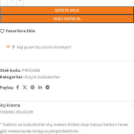
SEPETE EKLE
HIZLI SATIN AL
Favorilere Ekle
7
kişi şu an bu ürünü inceliyor!
Stok kodu:
PRD0266
Kategoriler:
Küçük Sukulentler
Paylaş:
Açıklama
ÖNEMLİ BİLGİLER
* Kaktüs ve sukulentler dış mekan bitkisi olup bahçe balkon teras
gibi mekanlarda kolayca yetiştirilebilirler.