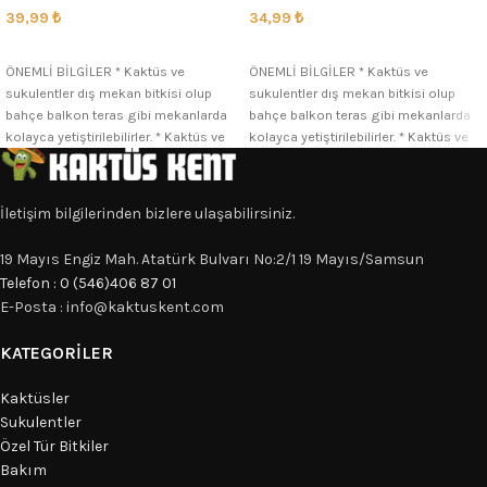
39,99
₺
34,99
₺
SEÇENEKLER
SEÇENEKLER
ÖNEMLİ BİLGİLER * Kaktüs ve
ÖNEMLİ BİLGİLER * Kaktüs ve
sukulentler dış mekan bitkisi olup
sukulentler dış mekan bitkisi olup
bahçe balkon teras gibi mekanlarda
bahçe balkon teras gibi mekanlarda
kolayca yetiştirilebilirler. * Kaktüs ve
kolayca yetiştirilebilirler. * Kaktüs ve
İletişim bilgilerinden bizlere ulaşabilirsiniz.
19 Mayıs Engiz Mah. Atatürk Bulvarı No:2/1 19 Mayıs/Samsun
Telefon : 0 (546)406 87 01
E-Posta : info@kaktuskent.com
KATEGORILER
Kaktüsler
Sukulentler
Özel Tür Bitkiler
Bakım