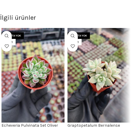
İlgili ürünler
STOKTA YOK
STOKTA YOK
5.5CM
5.5CM
Echeveria Pulvinata Set Oliver
Graptopetalum Bernalense
Sukulent