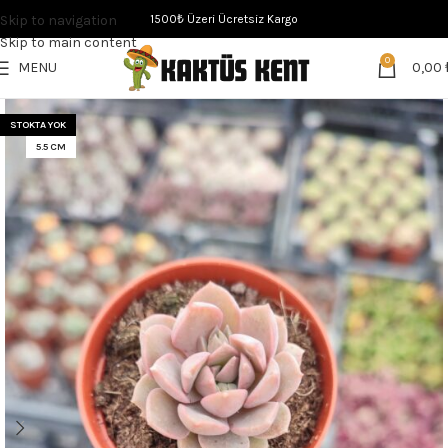
Skip to navigation
1500₺ Üzeri Ücretsiz Kargo
Skip to main content
0
MENU
0,00
STOKTA YOK
5.5 CM