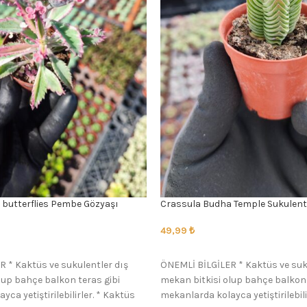
 butterflies Pembe Gözyaşı
Crassula Budha Temple Sukulent
49,99
₺
SEÇENEKLER
 * Kaktüs ve sukulentler dış
ÖNEMLİ BİLGİLER * Kaktüs ve suk
lup bahçe balkon teras gibi
mekan bitkisi olup bahçe balkon 
ca yetiştirilebilirler. * Kaktüs
mekanlarda kolayca yetiştirilebili