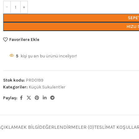
SEPE
HIZLI 
Favorilere Ekle
5
kişi şu an bu ürünü inceliyor!
Stok kodu:
PRD0199
Kategoriler:
Küçük Sukulentler
Paylaş:
AÇIKLAMA
EK BILGI
DEĞERLENDIRMELER (0)
TESLIMAT KOŞULLAR