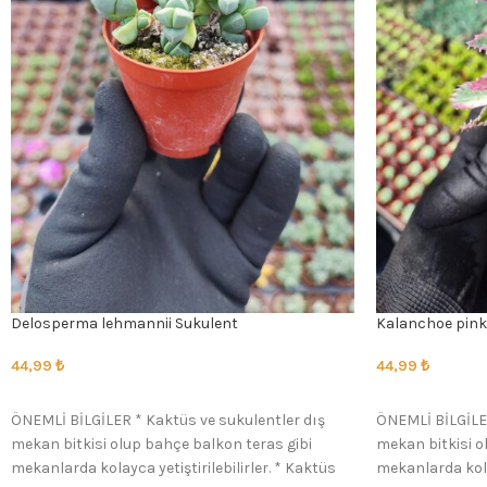
Delosperma lehmannii Sukulent
Kalanchoe pink
44,99
₺
44,99
₺
SEÇENEKLER
SEÇENEKLER
ÖNEMLİ BİLGİLER * Kaktüs ve sukulentler dış
ÖNEMLİ BİLGİLER
mekan bitkisi olup bahçe balkon teras gibi
mekan bitkisi o
mekanlarda kolayca yetiştirilebilirler. * Kaktüs
mekanlarda kolay