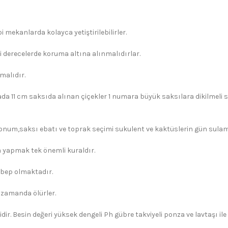
 mekanlarda kolayca yetiştirilebilirler.
i derecelerde koruma altına alınmalıdırlar.
malıdır.
ada 11 cm saksıda alınan çiçekler 1 numara büyük saksılara dikilmeli s
konum,saksı ebatı ve toprak seçimi sukulent ve kaktüslerin gün sulama 
yapmak tek önemli kuraldır.
ebep olmaktadır.
 zamanda ölürler.
dir. Besin değeri yüksek dengeli Ph gübre takviyeli ponza ve lavtaşı il