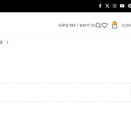
0
GIRIŞ YAP / KAYIT OL
0,0