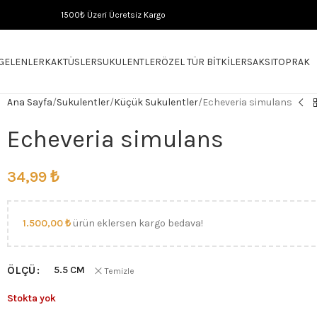
1500₺ Üzeri Ücretsiz Kargo
 GELENLER
KAKTÜSLER
SUKULENTLER
ÖZEL TÜR BITKILER
SAKSI
TOPRAK
Ana Sayfa
Sukulentler
Küçük Sukulentler
Echeveria simulans
Echeveria simulans
34,99
₺
1.500,00
₺
ürün eklersen kargo bedava!
ÖLÇÜ
5.5 CM
Temizle
Stokta yok