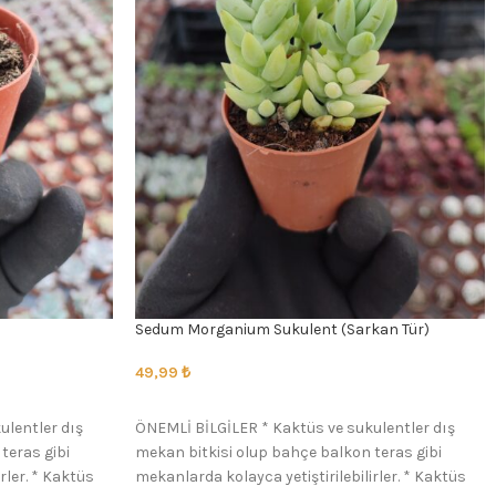
Sedum Morganium Sukulent (Sarkan Tür)
49,99
₺
SEÇENEKLER
ulentler dış
ÖNEMLİ BİLGİLER * Kaktüs ve sukulentler dış
teras gibi
mekan bitkisi olup bahçe balkon teras gibi
rler. * Kaktüs
mekanlarda kolayca yetiştirilebilirler. * Kaktüs