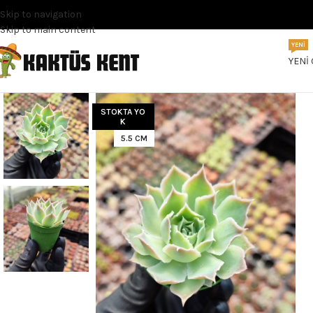
Skip to navigation
Skip to main content
YENI
YENI
STOKTA YO
K
5.5 CM