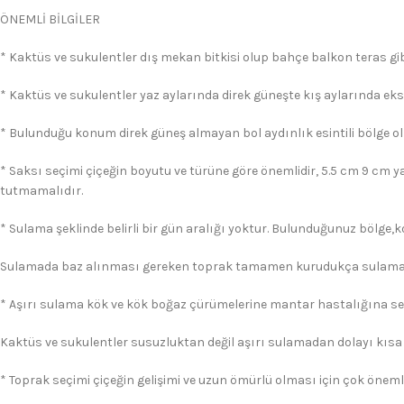
ÖNEMLİ BİLGİLER
* Kaktüs ve sukulentler dış mekan bitkisi olup bahçe balkon teras gibi
* Kaktüs ve sukulentler yaz aylarında direk güneşte kış aylarında eks
* Bulunduğu konum direk güneş almayan bol aydınlık esintili bölge ol
* Saksı seçimi çiçeğin boyutu ve türüne göre önemlidir, 5.5 cm 9 cm y
tutmamalıdır.
* Sulama şeklinde belirli bir gün aralığı yoktur. Bulunduğunuz bölge,
Sulamada baz alınması gereken toprak tamamen kurudukça sulama 
* Aşırı sulama kök ve kök boğaz çürümelerine mantar hastalığına s
Kaktüs ve sukulentler susuzluktan değil aşırı sulamadan dolayı kısa
* Toprak seçimi çiçeğin gelişimi ve uzun ömürlü olması için çok önemli