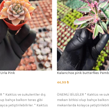
Urla Pink
Kalanchoe pink butterflies Pemb
44,99
₺
SEÇENEKLER
 * Kaktüs ve sukulentler dış
ÖNEMLİ BİLGİLER * Kaktüs ve suk
lup bahçe balkon teras gibi
mekan bitkisi olup bahçe balkon 
ca yetiştirilebilirler. * Kaktüs
mekanlarda kolayca yetiştirilebili