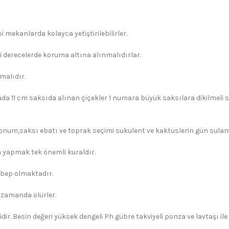
 mekanlarda kolayca yetiştirilebilirler.
i derecelerde koruma altına alınmalıdırlar.
malıdır.
ada 11 cm saksıda alınan çiçekler 1 numara büyük saksılara dikilmeli s
konum,saksı ebatı ve toprak seçimi sukulent ve kaktüslerin gün sulama 
yapmak tek önemli kuraldır.
ebep olmaktadır.
 zamanda ölürler.
dir. Besin değeri yüksek dengeli Ph gübre takviyeli ponza ve lavtaşı il