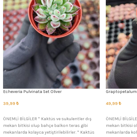
Echeveria Pulvinata Set Oliver
Graptopetalum 
39,99
₺
49,99
₺
SEÇENEKLER
SEÇENEKLER
ÖNEMLİ BİLGİLER * Kaktüs ve sukulentler dış
ÖNEMLİ BİLGİLER
mekan bitkisi olup bahçe balkon teras gibi
mekan bitkisi o
mekanlarda kolayca yetiştirilebilirler. * Kaktüs
mekanlarda kolay