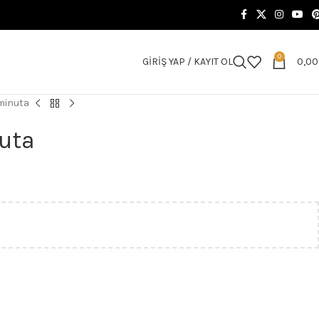
0
GIRIŞ YAP / KAYIT OL
0,0
minuta
uta