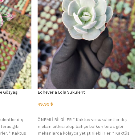
e Gözyaşı
Echeveria Lola Sukulent
49,99
₺
SEÇENEKLER
ulentler dış
ÖNEMLİ BİLGİLER * Kaktüs ve sukulentler dış
teras gibi
mekan bitkisi olup bahçe balkon teras gibi
rler. * Kaktüs
mekanlarda kolayca yetiştirilebilirler. * Kaktüs