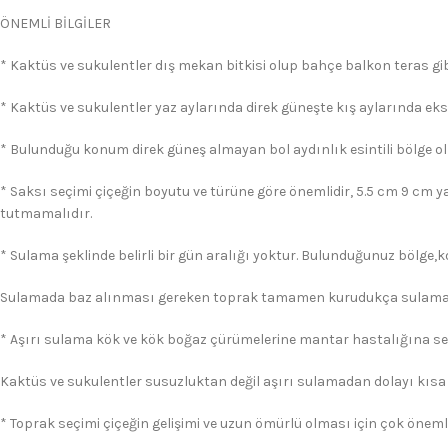
ÖNEMLİ BİLGİLER
* Kaktüs ve sukulentler dış mekan bitkisi olup bahçe balkon teras gibi
* Kaktüs ve sukulentler yaz aylarında direk güneşte kış aylarında eks
* Bulunduğu konum direk güneş almayan bol aydınlık esintili bölge ol
* Saksı seçimi çiçeğin boyutu ve türüne göre önemlidir, 5.5 cm 9 cm y
tutmamalıdır.
* Sulama şeklinde belirli bir gün aralığı yoktur. Bulunduğunuz bölge,
Sulamada baz alınması gereken toprak tamamen kurudukça sulama 
* Aşırı sulama kök ve kök boğaz çürümelerine mantar hastalığına s
Kaktüs ve sukulentler susuzluktan değil aşırı sulamadan dolayı kısa
* Toprak seçimi çiçeğin gelişimi ve uzun ömürlü olması için çok önemli