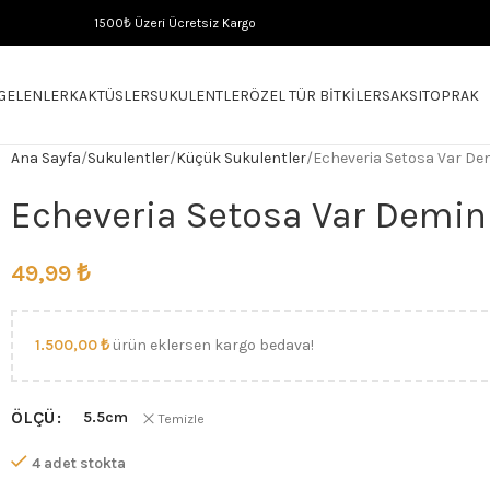
1500₺ Üzeri Ücretsiz Kargo
 GELENLER
KAKTÜSLER
SUKULENTLER
ÖZEL TÜR BITKILER
SAKSI
TOPRAK
Ana Sayfa
Sukulentler
Küçük Sukulentler
Echeveria Setosa Var De
Echeveria Setosa Var Demin
49,99
₺
1.500,00
₺
ürün eklersen kargo bedava!
ÖLÇÜ
5.5cm
Temizle
4 adet stokta