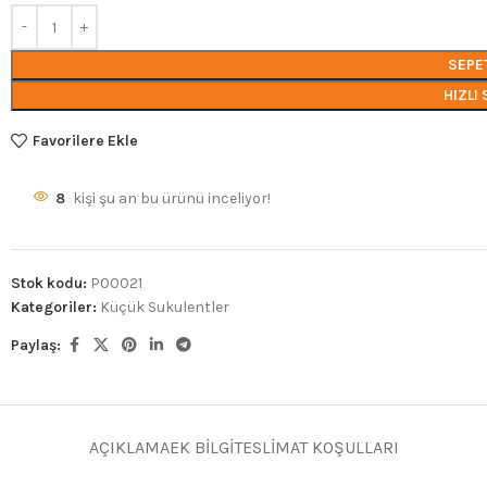
SEPE
HIZLI 
Favorilere Ekle
8
kişi şu an bu ürünü inceliyor!
Stok kodu:
P00021
Kategoriler:
Küçük Sukulentler
Paylaş:
AÇIKLAMA
EK BILGI
TESLIMAT KOŞULLARI