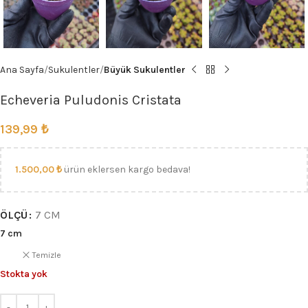
Ana Sayfa
Sukulentler
Büyük Sukulentler
Echeveria Puludonis Cristata
139,99
₺
1.500,00
₺
ürün eklersen kargo bedava!
ÖLÇÜ
7 CM
7 cm
Temizle
Stokta yok