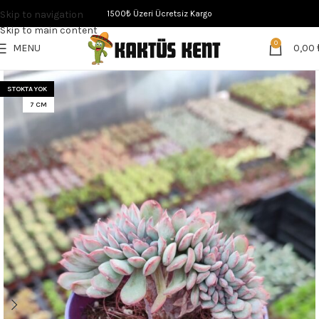
Skip to navigation
1500₺ Üzeri Ücretsiz Kargo
Skip to main content
0
MENU
0,00
STOKTA YOK
7 CM