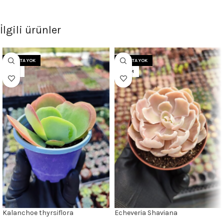
İlgili ürünler
STOKTA YOK
STOKTA YOK
8 CM
8.5CM
Kalanchoe thyrsiflora
Echeveria Shaviana