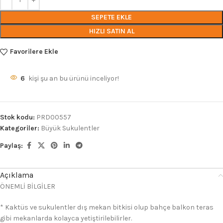
SEPETE EKLE
HIZLI SATIN AL
Favorilere Ekle
6
kişi şu an bu ürünü inceliyor!
Stok kodu:
PRD00557
Kategoriler:
Büyük Sukulentler
Paylaş:
Açıklama
ÖNEMLİ BİLGİLER
* Kaktüs ve sukulentler dış mekan bitkisi olup bahçe balkon teras
gibi mekanlarda kolayca yetiştirilebilirler.