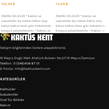
109,99
₺
74,99
₺
SEÇENEKLER
SEÇENEKLER
ÖNEMLİ BİLGİLER * Kaktüs ve
ÖNEMLİ BİLGİLER * Kaktüs ve
sukulentler dış mekan bitkisi olup
sukulentler dış mekan bitkisi olup
bahçe balkon teras gibi mekanlarda
bahçe balkon teras gibi mekanlarda
kolayca yetiştirilebilirler. * Kaktüs ve
kolayca yetiştirilebilirler. * Kaktüs ve
İletişim bilgilerinden bizlere ulaşabilirsiniz.
19 Mayıs Engiz Mah. Atatürk Bulvarı No:2/1 19 Mayıs/Samsun
Telefon : 0 (546)406 87 01
E-Posta : info@kaktuskent.com
KATEGORILER
Kaktüsler
Sukulentler
Özel Tür Bitkiler
Bakım