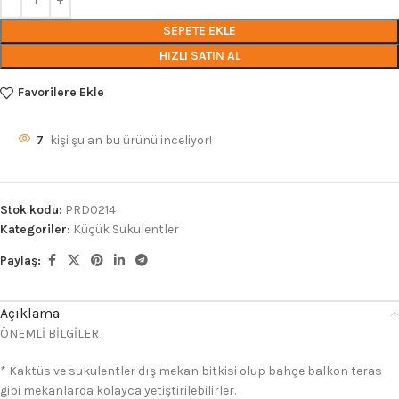
SEPETE EKLE
HIZLI SATIN AL
Favorilere Ekle
7
kişi şu an bu ürünü inceliyor!
Stok kodu:
PRD0214
Kategoriler:
Küçük Sukulentler
Paylaş:
Açıklama
ÖNEMLİ BİLGİLER
* Kaktüs ve sukulentler dış mekan bitkisi olup bahçe balkon teras
gibi mekanlarda kolayca yetiştirilebilirler.