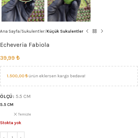
Ana Sayfa
Sukulentler
Küçük Sukulentler
Echeveria Fabiola
39,99
₺
1.500,00
₺
ürün eklersen kargo bedava!
ÖLÇÜ
5.5 CM
5.5 CM
Temizle
Stokta yok