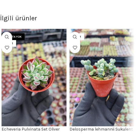
İlgili ürünler
STOKTA YOK
5.5CM
5.5CM
Echeveria Pulvinata Set Oliver
Delosperma lehmannii Sukulent