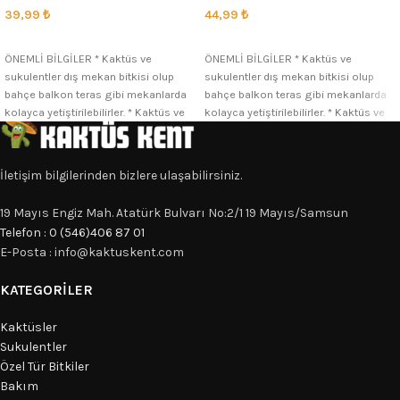
39,99
₺
44,99
₺
SEÇENEKLER
SEÇENEKLER
ÖNEMLİ BİLGİLER * Kaktüs ve
ÖNEMLİ BİLGİLER * Kaktüs ve
sukulentler dış mekan bitkisi olup
sukulentler dış mekan bitkisi olup
bahçe balkon teras gibi mekanlarda
bahçe balkon teras gibi mekanlarda
kolayca yetiştirilebilirler. * Kaktüs ve
kolayca yetiştirilebilirler. * Kaktüs ve
İletişim bilgilerinden bizlere ulaşabilirsiniz.
19 Mayıs Engiz Mah. Atatürk Bulvarı No:2/1 19 Mayıs/Samsun
Telefon : 0 (546)406 87 01
E-Posta : info@kaktuskent.com
KATEGORILER
Kaktüsler
Sukulentler
Özel Tür Bitkiler
Bakım