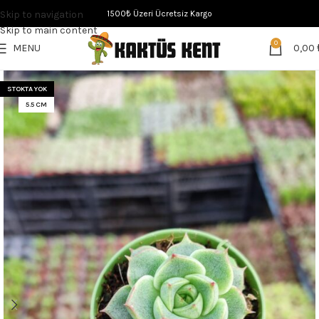
Skip to navigation
1500₺ Üzeri Ücretsiz Kargo
Skip to main content
0
MENU
0,00
STOKTA YOK
5.5 CM