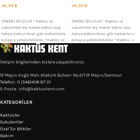
49,99
₺
49,99
₺
SEÇENEKLER
SEÇENEKLER
ÖNEMLİ BİLGİLER * Kaktüs ve
ÖNEMLİ BİLGİLER * Kaktüs ve
sukulentler dış mekan bitkisi olup
sukulentler dış mekan bitkisi olup
bahçe balkon teras gibi mekanlarda
bahçe balkon teras gibi mekanlarda
kolayca yetiştirilebilirler. * Kaktüs ve
kolayca yetiştirilebilirler. * Kaktüs ve
İletişim bilgilerinden bizlere ulaşabilirsiniz.
19 Mayıs Engiz Mah. Atatürk Bulvarı No:2/1 19 Mayıs/Samsun
Telefon : 0 (546)406 87 01
E-Posta : info@kaktuskent.com
KATEGORILER
Kaktüsler
Sukulentler
Özel Tür Bitkiler
Bakım