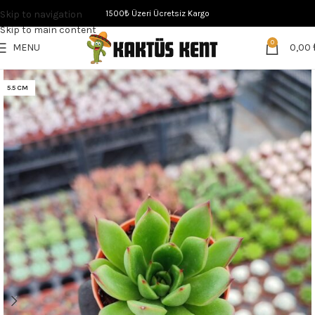
Skip to navigation
1500₺ Üzeri Ücretsiz Kargo
Skip to main content
0
MENU
0,00
5.5 CM