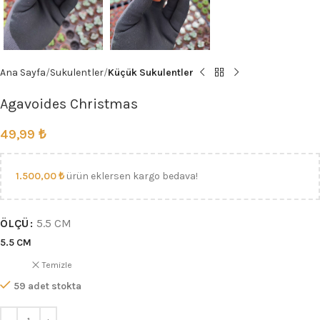
Ana Sayfa
Sukulentler
Küçük Sukulentler
Agavoides Christmas
49,99
₺
1.500,00
₺
ürün eklersen kargo bedava!
ÖLÇÜ
5.5 CM
5.5 CM
Temizle
59 adet stokta