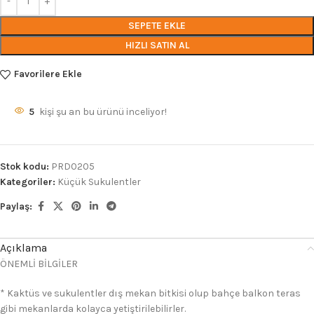
SEPETE EKLE
HIZLI SATIN AL
Favorilere Ekle
5
kişi şu an bu ürünü inceliyor!
Stok kodu:
PRD0205
Kategoriler:
Küçük Sukulentler
Paylaş:
Açıklama
ÖNEMLİ BİLGİLER
* Kaktüs ve sukulentler dış mekan bitkisi olup bahçe balkon teras
gibi mekanlarda kolayca yetiştirilebilirler.