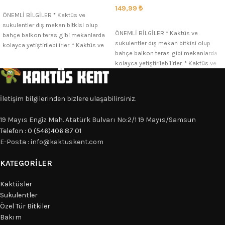
SEÇENEKLER
149,99
₺
ÖNEMLİ BİLGİLER * Kaktüs ve
SEÇENEKLER
sukulentler dış mekan bitkisi olup
ÖNEMLİ BİLGİLER * Kaktüs ve
bahçe balkon teras gibi mekanlarda
sukulentler dış mekan bitkisi olup
kolayca yetiştirilebilirler. * Kaktüs ve
bahçe balkon teras gibi mekanlarda
kolayca yetiştirilebilirler. * Kaktüs ve
İletişim bilgilerinden bizlere ulaşabilirsiniz.
19 Mayıs Engiz Mah. Atatürk Bulvarı No:2/1 19 Mayıs/Samsun
Telefon : 0 (546)406 87 01
E-Posta : info@kaktuskent.com
KATEGORILER
Kaktüsler
Sukulentler
Özel Tür Bitkiler
Bakım