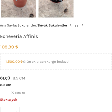
Ana Sayfa
Sukulentler
Büyük Sukulentler
Echeveria Affinis
109,99
₺
1.500,00
₺
ürün eklersen kargo bedava!
ÖLÇÜ
8.5 CM
8.5 cm
Temizle
Stokta yok