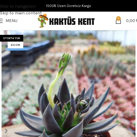
Skip to navigation
1500₺ Üzeri Ücretsiz Kargo
Skip to main content
0
MENU
0,00
STOKTA YOK
8.5 CM