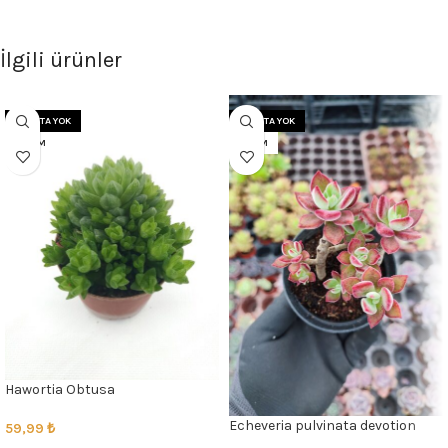
İlgili ürünler
STOKTA YOK
STOKTA YOK
8.5 CM
8.5CM
Hawortia Obtusa
Echeveria pulvinata devotion
59,99
₺