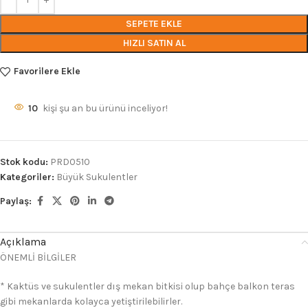
SEPETE EKLE
HIZLI SATIN AL
Favorilere Ekle
10
kişi şu an bu ürünü inceliyor!
Stok kodu:
PRD0510
Kategoriler:
Büyük Sukulentler
Paylaş:
Açıklama
ÖNEMLİ BİLGİLER
* Kaktüs ve sukulentler dış mekan bitkisi olup bahçe balkon teras
gibi mekanlarda kolayca yetiştirilebilirler.