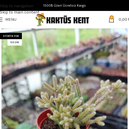
Skip to navigation
1500₺ Üzeri Ücretsiz Kargo
Skip to main content
0
MENU
0,00
STOKTA YOK
5.5 CM