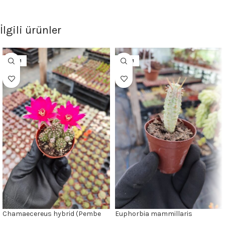
İlgili ürünler
5.5CM
5.5CM
Chamaecereus hybrid (Pembe
Euphorbia mammillaris
Çiçek)
variegata