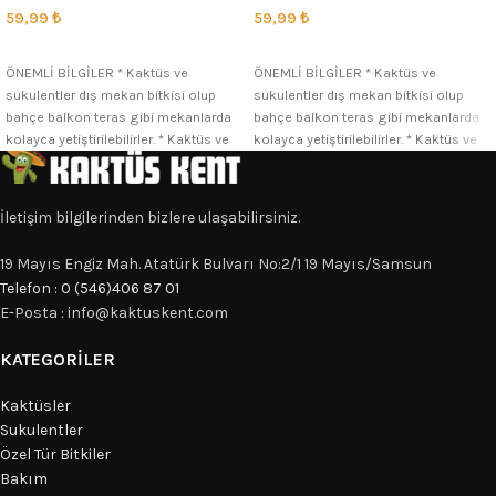
59,99
₺
59,99
₺
SEÇENEKLER
SEÇENEKLER
ÖNEMLİ BİLGİLER * Kaktüs ve
ÖNEMLİ BİLGİLER * Kaktüs ve
sukulentler dış mekan bitkisi olup
sukulentler dış mekan bitkisi olup
bahçe balkon teras gibi mekanlarda
bahçe balkon teras gibi mekanlarda
kolayca yetiştirilebilirler. * Kaktüs ve
kolayca yetiştirilebilirler. * Kaktüs ve
İletişim bilgilerinden bizlere ulaşabilirsiniz.
19 Mayıs Engiz Mah. Atatürk Bulvarı No:2/1 19 Mayıs/Samsun
Telefon : 0 (546)406 87 01
E-Posta : info@kaktuskent.com
KATEGORILER
Kaktüsler
Sukulentler
Özel Tür Bitkiler
Bakım