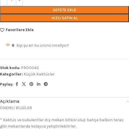
SEPETE EKLE
HIZLI SATIN AL
Favorilere Ekle
6
kişi şu an bu ürünü inceliyor!
Stok kodu:
PRD0042
Kategoriler:
Küçük Kaktüsler
Paylaş:
Açıklama
ÖNEMLİ BİLGİLER
* Kaktüs ve sukulentler dış mekan bitkisi olup bahçe balkon teras
gibi mekanlarda kolayca yetiştirilebilirler.