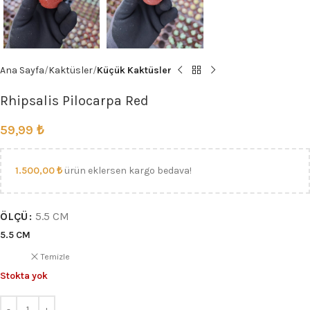
Ana Sayfa
Kaktüsler
Küçük Kaktüsler
Rhipsalis Pilocarpa Red
59,99
₺
1.500,00
₺
ürün eklersen kargo bedava!
ÖLÇÜ
5.5 CM
5.5 CM
Temizle
Stokta yok