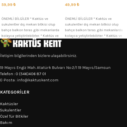
59,99
₺
49,99
₺
SEÇENEKLER
SEÇENEKLER
ÖNEMLİ BİLGİLER * Kaktüs ve
ÖNEMLİ BİLGİLER * Kaktüs ve
sukulentler dış mekan bitkisi olup
sukulentler dış mekan bitkisi olup
bahçe balkon teras gibi mekanlarda
bahçe balkon teras gibi mekanlarda
kolayca yetiştirilebilirler. * Kaktüs ve
kolayca yetiştirilebilirler. * Kaktüs ve
İletişim bilgilerinden bizlere ulaşabilirsiniz.
19 Mayıs Engiz Mah. Atatürk Bulvarı No:2/1 19 Mayıs/Samsun
Telefon : 0 (546)406 87 01
E-Posta : info@kaktuskent.com
KATEGORILER
Kaktüsler
Sukulentler
Özel Tür Bitkiler
Bakım