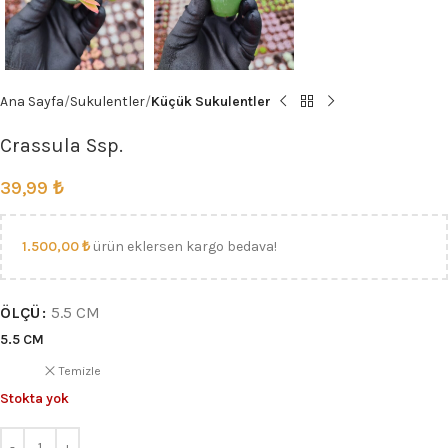
Ana Sayfa
Sukulentler
Küçük Sukulentler
Crassula Ssp.
39,99
₺
1.500,00
₺
ürün eklersen kargo bedava!
ÖLÇÜ
5.5 CM
5.5 CM
Temizle
Stokta yok