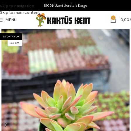
Skip to navigation
1500₺ Üzeri Ücretsiz Kargo
Skip to main content
0
MENU
0,00
STOKTA YOK
5.5 CM