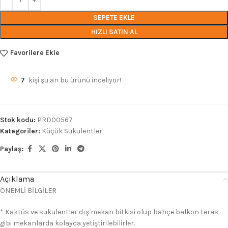
SEPETE EKLE
HIZLI SATIN AL
Favorilere Ekle
7
kişi şu an bu ürünü inceliyor!
Stok kodu:
PRD00567
Kategoriler:
Küçük Sukulentler
Paylaş:
Açıklama
ÖNEMLİ BİLGİLER
* Kaktüs ve sukulentler dış mekan bitkisi olup bahçe balkon teras
gibi mekanlarda kolayca yetiştirilebilirler.