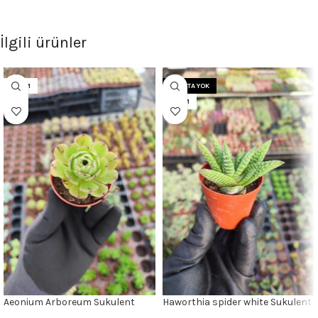
İlgili ürünler
5.5CM
STOKTA YOK
5.5CM
Aeonium Arboreum Sukulent
Haworthia spider white Sukulent