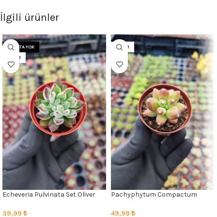
İlgili ürünler
STOKTA YOK
5.5CM
5.5CM
Echeveria Pulvinata Set Oliver
Pachyphytum Compactum
Sukulent
39,99
₺
49,99
₺