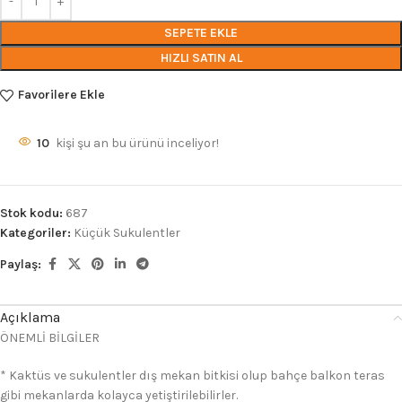
SEPETE EKLE
HIZLI SATIN AL
Favorilere Ekle
10
kişi şu an bu ürünü inceliyor!
Stok kodu:
687
Kategoriler:
Küçük Sukulentler
Paylaş:
Açıklama
ÖNEMLİ BİLGİLER
* Kaktüs ve sukulentler dış mekan bitkisi olup bahçe balkon teras
gibi mekanlarda kolayca yetiştirilebilirler.