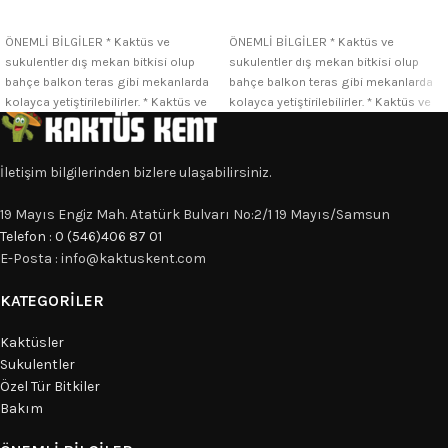
SEÇENEKLER
SEÇENEKLER
ÖNEMLİ BİLGİLER * Kaktüs ve
ÖNEMLİ BİLGİLER * Kaktüs ve
sukulentler dış mekan bitkisi olup
sukulentler dış mekan bitkisi olup
bahçe balkon teras gibi mekanlarda
bahçe balkon teras gibi mekanlarda
kolayca yetiştirilebilirler. * Kaktüs ve
kolayca yetiştirilebilirler. * Kaktüs ve
İletişim bilgilerinden bizlere ulaşabilirsiniz.
19 Mayıs Engiz Mah. Atatürk Bulvarı No:2/1 19 Mayıs/Samsun
Telefon : 0 (546)406 87 01
E-Posta : info@kaktuskent.com
KATEGORILER
Kaktüsler
Sukulentler
Özel Tür Bitkiler
Bakım