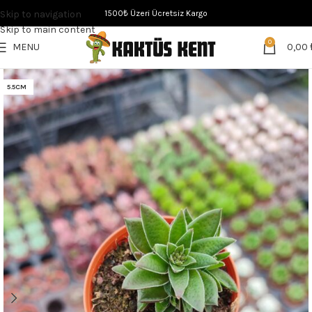
Skip to navigation
1500₺ Üzeri Ücretsiz Kargo
Skip to main content
0
MENU
0,00
5.5CM