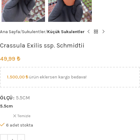
Ana Sayfa
Sukulentler
Küçük Sukulentler
Crassula Exilis ssp. Schmidtii
49,99
₺
1.500,00
₺
ürün eklersen kargo bedava!
ÖLÇÜ
5.5CM
5.5cm
Temizle
6 adet stokta