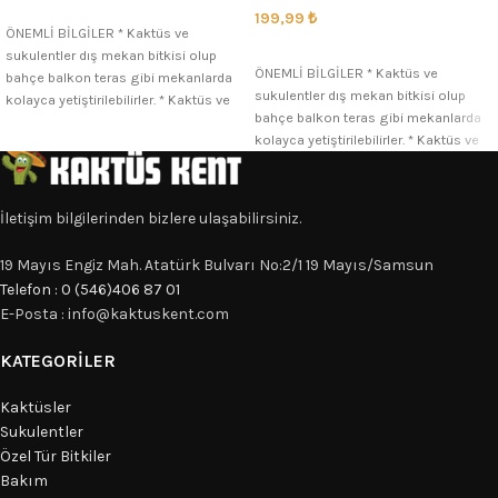
SEÇENEKLER
199,99
₺
ÖNEMLİ BİLGİLER * Kaktüs ve
SEÇENEKLER
sukulentler dış mekan bitkisi olup
ÖNEMLİ BİLGİLER * Kaktüs ve
bahçe balkon teras gibi mekanlarda
sukulentler dış mekan bitkisi olup
kolayca yetiştirilebilirler. * Kaktüs ve
bahçe balkon teras gibi mekanlarda
kolayca yetiştirilebilirler. * Kaktüs ve
İletişim bilgilerinden bizlere ulaşabilirsiniz.
19 Mayıs Engiz Mah. Atatürk Bulvarı No:2/1 19 Mayıs/Samsun
Telefon : 0 (546)406 87 01
E-Posta : info@kaktuskent.com
KATEGORILER
Kaktüsler
Sukulentler
Özel Tür Bitkiler
Bakım