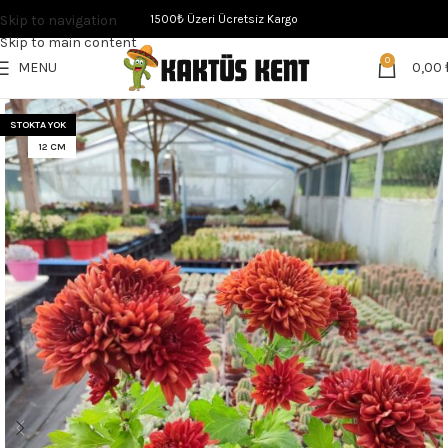
Skip to navigation
1500₺ Üzeri Ücretsiz Kargo
Skip to main content
0
MENU
0,00
STOKTA YOK
12 CM