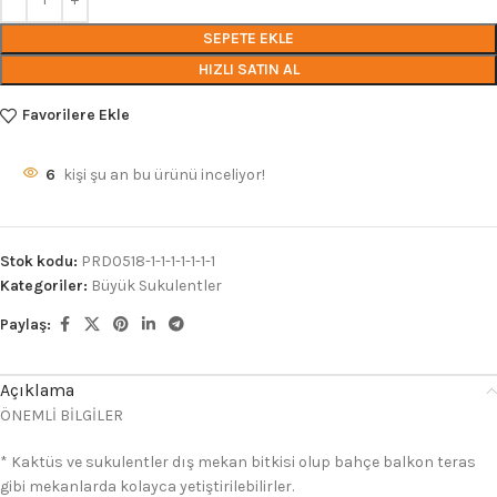
SEPETE EKLE
HIZLI SATIN AL
Favorilere Ekle
6
kişi şu an bu ürünü inceliyor!
Stok kodu:
PRD0518-1-1-1-1-1-1-1
Kategoriler:
Büyük Sukulentler
Paylaş:
Açıklama
ÖNEMLİ BİLGİLER
* Kaktüs ve sukulentler dış mekan bitkisi olup bahçe balkon teras
gibi mekanlarda kolayca yetiştirilebilirler.