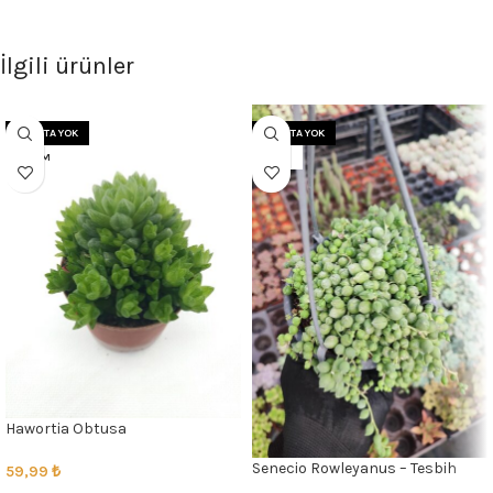
İlgili ürünler
STOKTA YOK
STOKTA YOK
8.5 CM
12CM
Hawortia Obtusa
Senecio Rowleyanus – Tesbih
59,99
₺
Çiçeği