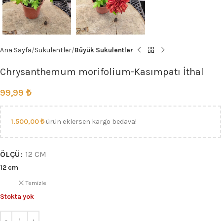
Ana Sayfa
Sukulentler
Büyük Sukulentler
Chrysanthemum morifolium-Kasımpatı İthal
99,99
₺
1.500,00
₺
ürün eklersen kargo bedava!
ÖLÇÜ
12 CM
12 cm
Temizle
Stokta yok