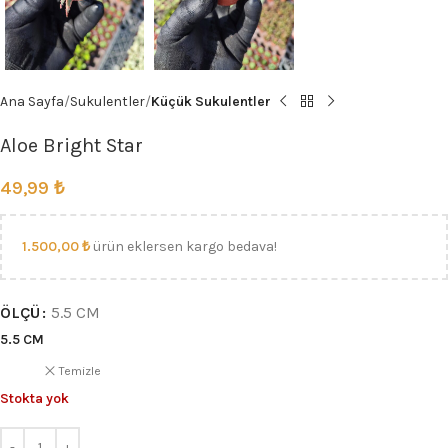
Ana Sayfa
Sukulentler
Küçük Sukulentler
Aloe Bright Star
49,99
₺
1.500,00
₺
ürün eklersen kargo bedava!
ÖLÇÜ
5.5 CM
5.5 CM
Temizle
Stokta yok