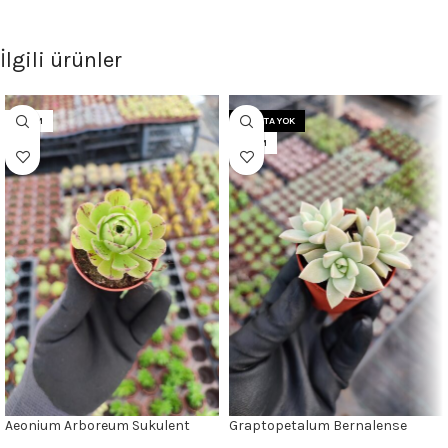
İlgili ürünler
5.5CM
STOKTA YOK
5.5CM
Aeonium Arboreum Sukulent
Graptopetalum Bernalense
Sukulent