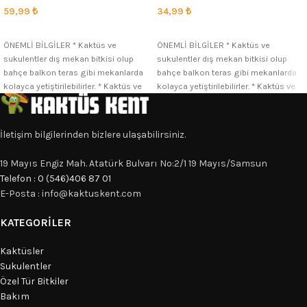
59,99
₺
34,99
₺
SEÇENEKLER
SEÇENEKLER
ÖNEMLİ BİLGİLER * Kaktüs ve
ÖNEMLİ BİLGİLER * Kaktüs ve
sukulentler dış mekan bitkisi olup
sukulentler dış mekan bitkisi olup
bahçe balkon teras gibi mekanlarda
bahçe balkon teras gibi mekanlarda
kolayca yetiştirilebilirler. * Kaktüs ve
kolayca yetiştirilebilirler. * Kaktüs ve
İletişim bilgilerinden bizlere ulaşabilirsiniz.
19 Mayıs Engiz Mah. Atatürk Bulvarı No:2/1 19 Mayıs/Samsun
Telefon : 0 (546)406 87 01
E-Posta : info@kaktuskent.com
KATEGORILER
Kaktüsler
Sukulentler
Özel Tür Bitkiler
Bakım