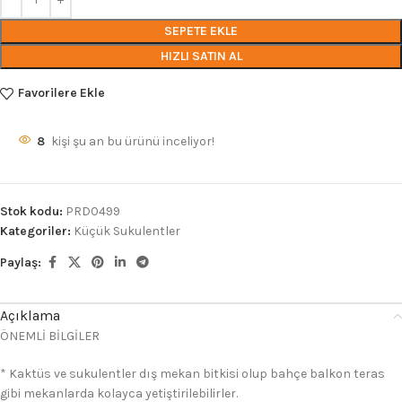
SEPETE EKLE
HIZLI SATIN AL
Favorilere Ekle
8
kişi şu an bu ürünü inceliyor!
Stok kodu:
PRD0499
Kategoriler:
Küçük Sukulentler
Paylaş:
Açıklama
ÖNEMLİ BİLGİLER
* Kaktüs ve sukulentler dış mekan bitkisi olup bahçe balkon teras
gibi mekanlarda kolayca yetiştirilebilirler.