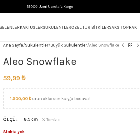
1500₺ Üzeri Ücretsiz Kargo
 GELENLER
KAKTÜSLER
SUKULENTLER
ÖZEL TÜR BITKILER
SAKSI
TOPRAK
Ana Sayfa
Sukulentler
Büyük Sukulentler
Aleo Snowflake
Aleo Snowflake
59,99
₺
1.500,00
₺
ürün eklersen kargo bedava!
ÖLÇÜ
8.5 cm
Temizle
Stokta yok