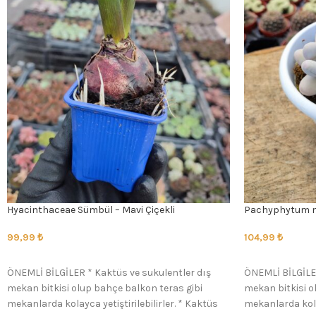
Hyacinthaceae Sümbül – Mavi Çiçekli
Pachyphytum m
99,99
₺
104,99
₺
SEÇENEKLER
SEÇENEKLER
ÖNEMLİ BİLGİLER * Kaktüs ve sukulentler dış
ÖNEMLİ BİLGİLER
mekan bitkisi olup bahçe balkon teras gibi
mekan bitkisi o
mekanlarda kolayca yetiştirilebilirler. * Kaktüs
mekanlarda kolay