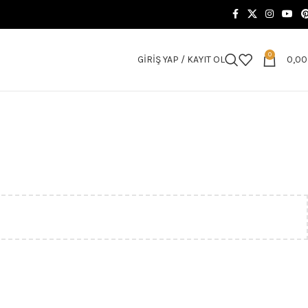
0
GIRIŞ YAP / KAYIT OL
0,0