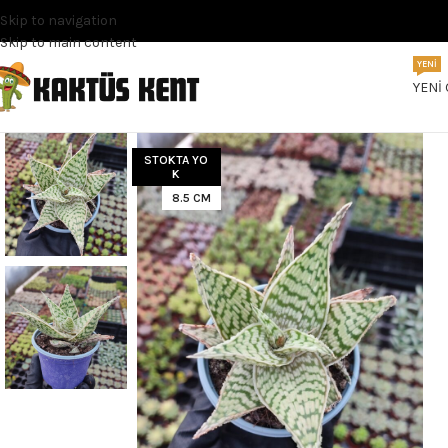
Skip to navigation
Skip to main content
YENI
YENI
STOKTA YO
K
8.5 CM