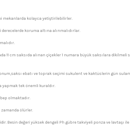
 mekanlarda kolayca yetiştirilebilirler.
i derecelerde koruma altına alınmalıdırlar.
malıdır.
ada 11 cm saksıda alınan çiçekler 1 numara büyük saksılara dikilmeli s
konum,saksı ebatı ve toprak seçimi sukulent ve kaktüslerin gün sulama 
yapmak tek önemli kuraldır.
ebep olmaktadır.
 zamanda ölürler.
dir. Besin değeri yüksek dengeli Ph gübre takviyeli ponza ve lavtaşı il