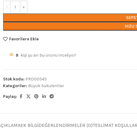
SEPE
HIZLI 
Favorilere Ekle
8
kişi şu an bu ürünü inceliyor!
Stok kodu:
PRD00545
Kategoriler:
Büyük Sukulentler
Paylaş:
AÇIKLAMA
EK BILGI
DEĞERLENDIRMELER (0)
TESLIMAT KOŞULLAR