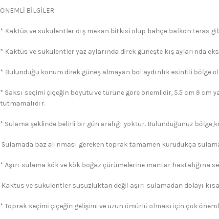
ÖNEMLİ BİLGİLER
* Kaktüs ve sukulentler dış mekan bitkisi olup bahçe balkon teras gibi
* Kaktüs ve sukulentler yaz aylarında direk güneşte kış aylarında eks
* Bulunduğu konum direk güneş almayan bol aydınlık esintili bölge ol
* Saksı seçimi çiçeğin boyutu ve türüne göre önemlidir, 5.5 cm 9 cm y
tutmamalıdır.
* Sulama şeklinde belirli bir gün aralığı yoktur. Bulunduğunuz bölge,
Sulamada baz alınması gereken toprak tamamen kurudukça sulama 
* Aşırı sulama kök ve kök boğaz çürümelerine mantar hastalığına s
Kaktüs ve sukulentler susuzluktan değil aşırı sulamadan dolayı kısa
* Toprak seçimi çiçeğin gelişimi ve uzun ömürlü olması için çok önemli