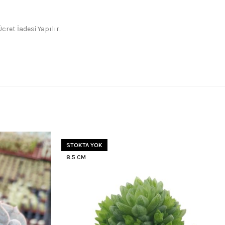
ret İadesi Yapılır.
STOKTA YOK
8.5 CM