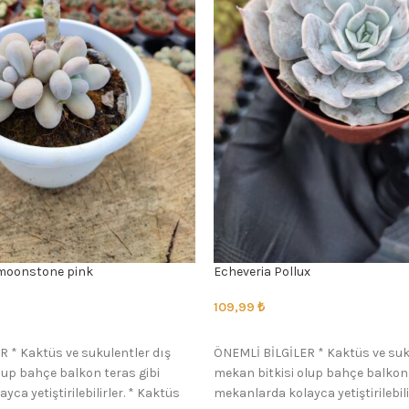
oonstone pink
Echeveria Pollux
109,99
₺
SEÇENEKLER
 * Kaktüs ve sukulentler dış
ÖNEMLİ BİLGİLER * Kaktüs ve suk
lup bahçe balkon teras gibi
mekan bitkisi olup bahçe balkon 
ca yetiştirilebilirler. * Kaktüs
mekanlarda kolayca yetiştirilebili